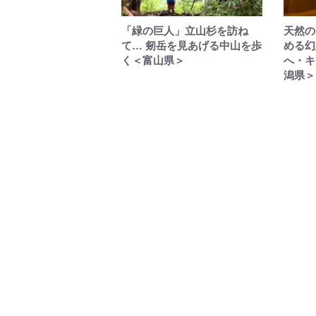
「緑の巨人」立山杉を訪ね
天然の
て… 剱岳を見あげる中山を歩
める幻
く＜富山県＞
へ・キ
潟県＞