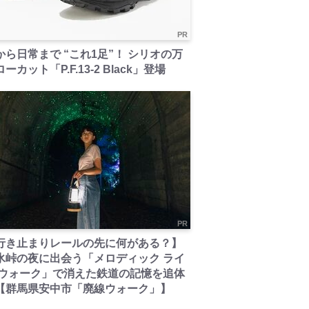
PR
から日常まで “これ1足”！ シリオの万
ーカット「P.F.13-2 Black」登場
PR
行き止まりレールの先に何がある？】
氷峠の夜に出会う「メロディック ライ
 ウォーク」で消えた鉄道の記憶を追体
【群馬県安中市「廃線ウォーク」】