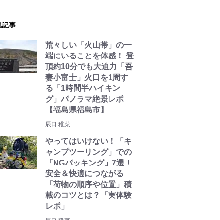
気記事
荒々しい「火山帯」の一
端にいることを体感！ 登
頂約10分でも大迫力「吾
妻小富士」火口を1周す
る「1時間半ハイキン
グ」パノラマ絶景レポ
【福島県福島市】
辰口 稚菜
やってはいけない！「キ
ャンプツーリング」での
「NGパッキング」7選！
安全＆快適につながる
「荷物の順序や位置」積
載のコツとは？「実体験
レポ」