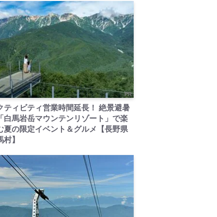
PR
クティビティ営業時間延長！ 絶景避暑
「白馬岩岳マウンテンリゾート」で楽
む夏の限定イベント＆グルメ【長野県
馬村】