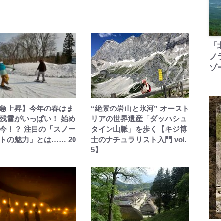
「
ノ
ゾ
急上昇】今年の春はま
“絶景の岩山と氷河” オースト
残雪がいっぱい！ 始め
リアの世界遺産「ダッハシュ
今！？ 注目の「スノー
タイン山脈」を歩く【キジ博
トの魅力」とは…… 20
士のナチュラリスト入門 vol.
5】