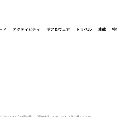
ード
アクティビティ
ギア＆ウェア
トラベル
連載
特
メラ
MTB
写真・動画
その他アクティビティ
キャンプ
スノー
その他
温泉・宿
名所・観光
缶詰博士の
そこに山
ブーツの
季節の虫
日本人ハイカ
低山小道
尾瀬ガイド
わたし、
耕して焙
その他連
フィッシング
登山
食事・お酒
日本で山
立山のそびえ立つ雪の壁！ 「雪の大谷」を楽しむ！ ＜富山県＞2022年