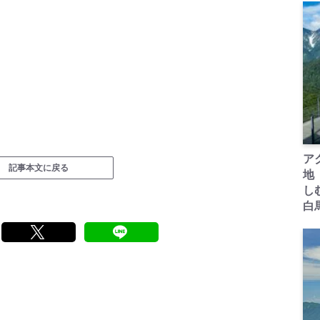
ア
記事本文に戻る
地
し
白