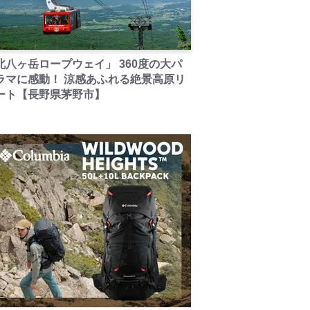
PR
北八ヶ岳ロープウェイ」 360度の大パ
ラマに感動！ 涼感あふれる絶景高原リ
ート【長野県茅野市】