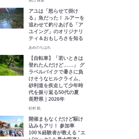
辰口 稚菜
アユは「怒らせて掛け
る」魚だった！ ルアーを
追わせて釣りあげる「ア
ユイング」のオリジナリ
ティ＆おもしろさを知る
あめのちはれ
【自転車】「若いときは
登れたんだけど……」 グ
ラベルバイクで暑さに負
けそうなヒルクライム、
砂利道を疾走して少年時
代を振り返る50代の夏
長野県｜2026年
杉村 航
開催まもなくだけど駆け
込みもアリ！ 参加率
100％経験者が教える “エ