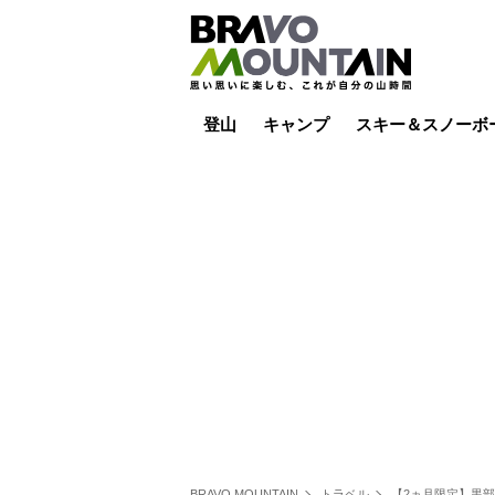
登山
キャンプ
スキー＆スノーボ
山小屋泊
山小屋ライブカメラ
テント泊
雪山
低山
山ご飯
その他登山
焚き火
その他キャンプ
スキー場ライブカ
バックカントリー
日帰り
キャンプ飯
スキー場
BRAVO MOUNTAIN
トラベル
【2ヵ月限定】黒部