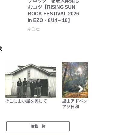
ゾロック” を最大限楽し
むコツ【RISING SUN
ROCK FESTIVAL 2026
in EZO・8/14～16】
今田 壮
載
そこに山小屋を興して
里山アドベンチャー！ソト
わたし
アソ日和
連載一覧