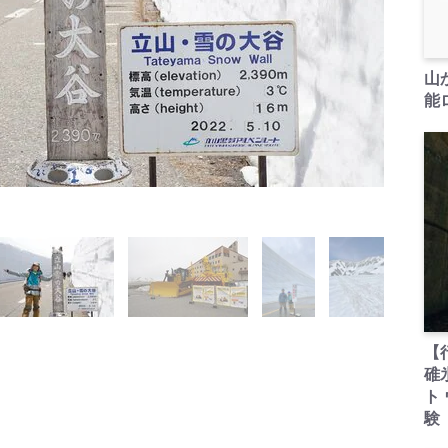
山
能ロ
【
碓
ト
験