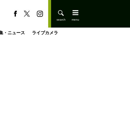
集・ニュース
ライブカメラ
缶たん”CAN”P料理
小屋を興して
国の街角で
ーのネパール移住見聞録「Like a Rolling Stone」
具＆技術研究所
きららの“おぜ沼“日記
山小屋はじめます
煎して走る男
載
スキー場
登りはじめました
山小屋