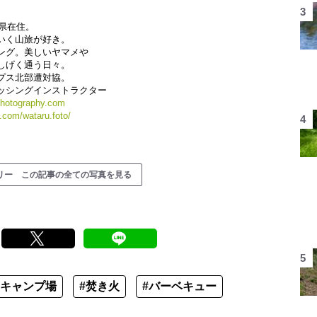
野県在住。
いく山旅が好き。
ング。美しいヤマメや
しげく通う日々。
プス北部遭対協。
ッシングインストラクター
photography.com
.com/wataru.foto/
リー この記事の全ての写真を見る
#キャンプ場
#焚き火
#バーベキュー