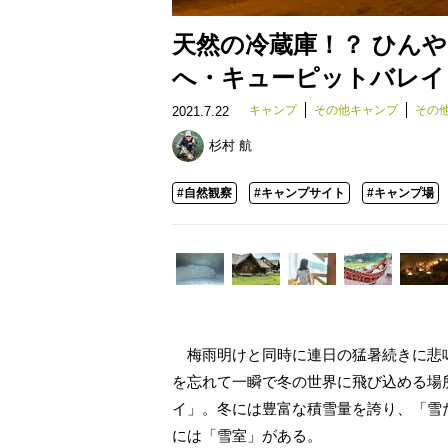
天然の冷蔵庫！？ ひん
へ・キューピットバレイ
キャンプ
その他キャンプ
その
2021.7.22
杉村 航
#自然観察
#キャンプサイト
#キャンプ場
梅雨明けと同時に連日の猛暑続きに悲
を忘れて一瞬で冬の世界に飛び込める場
イ」。冬には豊富な積雪量を誇り、「雪
には「雪室」がある。