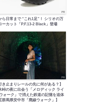
PR
から日常まで “これ1足”！ シリオの万
ーカット「P.F.13-2 Black」登場
PR
行き止まりレールの先に何がある？】
氷峠の夜に出会う「メロディック ライ
 ウォーク」で消えた鉄道の記憶を追体
【群馬県安中市「廃線ウォーク」】