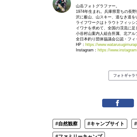
山岳フォトグラファー。
1974年生まれ。兵庫県育ちの長
沢に薮山、山スキー、道なき道を
ライフワークはトラウトフィッシ
イワナを求めて、全国の渓流に足
小谷村山案内人組合所属、北アル
全日本釣り団体協議会公認・フィ
HP：
https://www.watarusugimura
Instagram：
https://www.instagram
フォトギャラ
#自然観察
#キャンプサイト
#ファミリーキャンプ