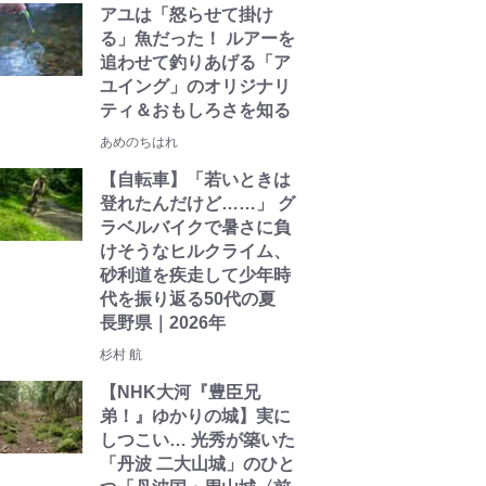
アユは「怒らせて掛け
る」魚だった！ ルアーを
追わせて釣りあげる「ア
ユイング」のオリジナリ
ティ＆おもしろさを知る
あめのちはれ
【自転車】「若いときは
登れたんだけど……」 グ
ラベルバイクで暑さに負
けそうなヒルクライム、
砂利道を疾走して少年時
代を振り返る50代の夏
長野県｜2026年
杉村 航
【NHK大河『豊臣兄
弟！』ゆかりの城】実に
しつこい… 光秀が築いた
「丹波 二大山城」のひと