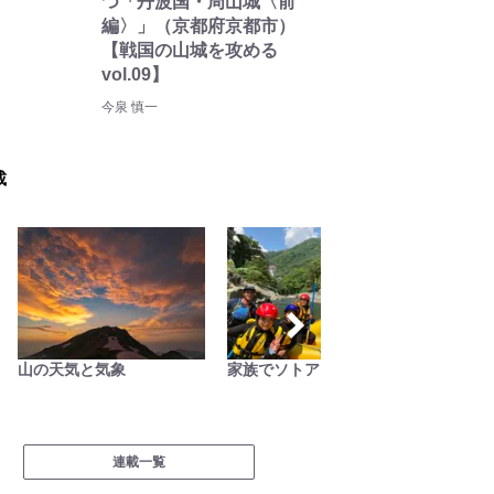
つ「丹波国・周山城〈前
編〉」（京都府京都市）
【戦国の山城を攻める
vol.09】
今泉 慎一
載
家族でソトアソビ
南アルプスの日々
尾瀬ガ
沼“日記
連載一覧