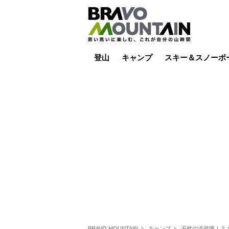
登山
キャンプ
スキー＆スノーボ
山小屋泊
山小屋ライブカメラ
テント泊
雪山
低山
山ご飯
その他登山
焚き火
その他キャンプ
スキー場ライブカ
バックカントリー
日帰り
キャンプ飯
スキー場
BRAVO MOUNTAIN
キャンプ
天然の冷蔵庫！？