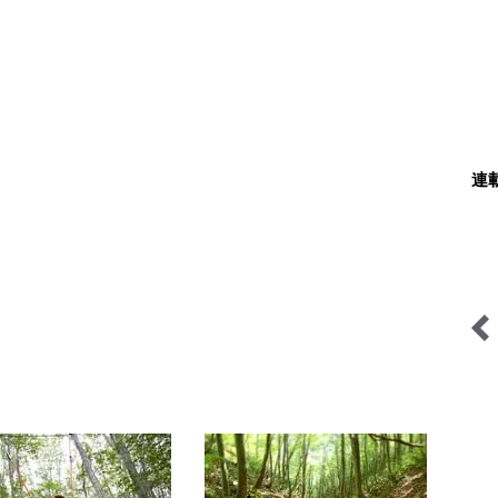
連
建設記
日本人ハイカーのネパール
山の天気と気象
移住見聞録「Like a
Rolling Stone」