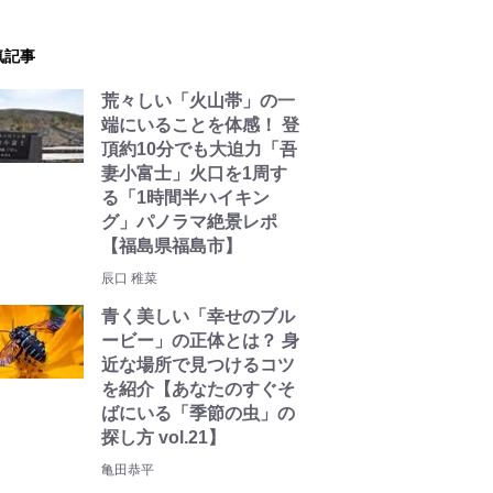
気記事
荒々しい「火山帯」の一
端にいることを体感！ 登
頂約10分でも大迫力「吾
妻小富士」火口を1周す
る「1時間半ハイキン
グ」パノラマ絶景レポ
【福島県福島市】
辰口 稚菜
青く美しい「幸せのブル
ービー」の正体とは？ 身
近な場所で見つけるコツ
を紹介【あなたのすぐそ
ばにいる「季節の虫」の
探し方 vol.21】
亀田恭平