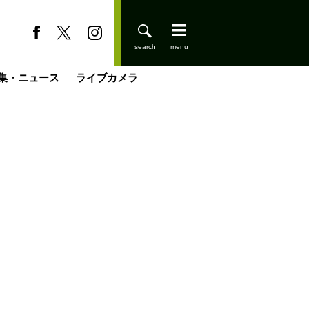
集・ニュース
ライブカメラ
登りはじめました
缶たん”CAN”P料理
小屋を興して
国の街角で
ーのネパール移住見聞録「Like a Rolling Stone」
具＆技術研究所
きららの“おぜ沼“日記
山小屋はじめます
煎して走る男
載
スキー場
山小屋