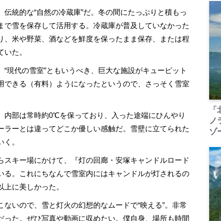
伝統的な“自然の冷蔵庫”だ。冬の間にたっぷりと積もっ
まで雪を保存して活用する。冷蔵庫が普及していなかった
り、米や野菜、酒などを鮮度を保ったまま保存、または程
ていた。
“現代の雪室”ともいうべき、巨大な施設がキューピット
用できる（有料）ようになったというので、さっそく雪室
「
内部は常時約0℃を保っており、入った途端にひんやり
ノ
ーラーとは違ってどこか優しい感触だ。雪壁に立てられた
ゾ
いく。
らスキー場にかけて、『灯の回廊・安塚キャンドルロード
いる。これにちなんで雪室内にはキャンドルが灯されるの
以上に美しかった。
ないので、雪と灯火の幻想的なムードで“映える”。非常
だった。ぜひ写真や動画に収めたい。僕自身、場所も時間