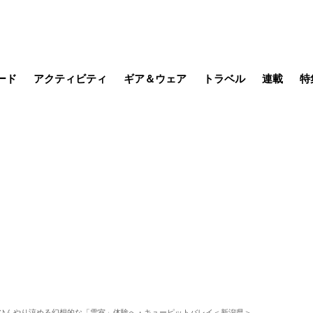
ード
アクティビティ
ギア＆ウェア
トラベル
連載
特
メラ
MTB
写真・動画
その他アクティビティ
キャンプ
スノー
その他
温泉・宿
名所・観光
日本で山
缶詰博士の
そこに山
ブーツの
日本人ハイカ
低山小道
尾瀬ガイド
わたし、
耕して焙
その他連
フィッシング
登山
食事・お酒
季節の虫
 ひんやり涼める幻想的な「雪室」体験へ・キューピットバレイ＜新潟県＞