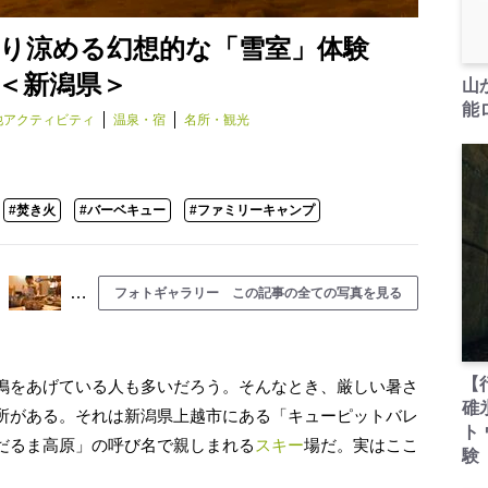
やり涼める幻想的な「雪室」体験
＜新潟県＞
山
能ロ
他アクティビティ
温泉・宿
名所・観光
#焚き火
#バーベキュー
#ファミリーキャンプ
…
フォトギャラリー この記事の全ての写真を見る
【
鳴をあげている人も多いだろう。そんなとき、厳しい暑さ
碓
所がある。それは新潟県上越市にある「キューピットバレ
ト
だるま高原」の呼び名で親しまれる
スキー
場だ。実はここ
験