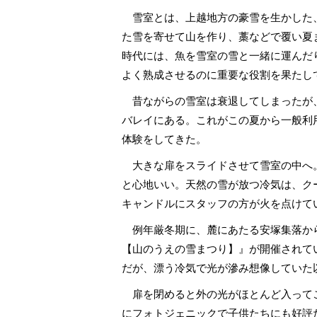
雪室とは、上越地方の豪雪を生かした、
た雪を寄せて山を作り、藁などで覆い夏
時代には、魚を雪室の雪と一緒に運んだ
よく熟成させるのに重要な役割を果たし
昔ながらの雪室は衰退してしまったが、
バレイにある。これがこの夏から一般利
体験をしてきた。
大きな扉をスライドさせて雪室の中へ。
と心地いい。天然の雪が放つ冷気は、ク
キャンドルにスタッフの方が火を点けて
例年厳冬期に、麓にあたる安塚集落か
【山のうえの雪まつり】』が開催されて
だが、漂う冷気で光が滲み想像していた
扉を閉めると外の光がほとんど入ってこ
にフォトジェニックで子供たちにも好評