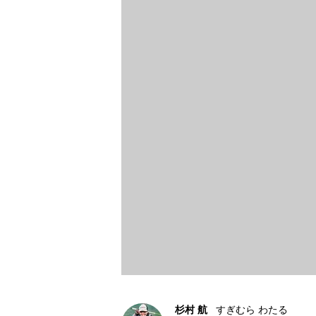
杉村 航
すぎむら わたる