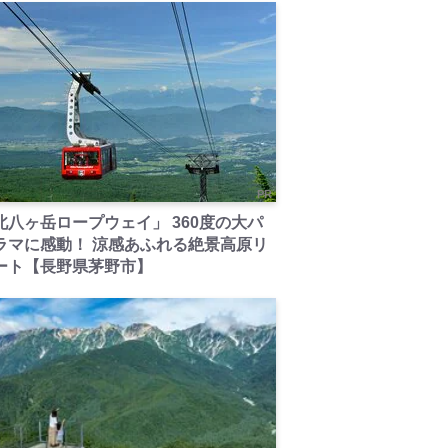
PR
北八ヶ岳ロープウェイ」 360度の大パ
ラマに感動！ 涼感あふれる絶景高原リ
ート【長野県茅野市】