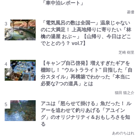
「車中泊レポート」
菱優
「電気風呂の数は全国一」温泉じゃない
のに大満足！ 上高地帰りに寄りたい「林
檎の湯屋 おぶ～」【山帰り、今日はどこ
でととのう？ vol.7】
芝崎 樹里
【キャンプ自己啓発】増えすぎたギアを
棚卸し！ “ウルトラライト” 目指した「自
分スタイル」再構築でわかった「本当に
必要な7つの道具」とは
猫田 猫之介
アユは「怒らせて掛ける」魚だった！ ル
アーを追わせて釣りあげる「アユイン
グ」のオリジナリティ＆おもしろさを知
る
あめのちはれ