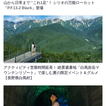
山から日常まで “これ1足”！ シリオの万能ローカット
「P.F.13-2 Black」登場
PR
アクティビティ営業時間延長！ 絶景避暑地「白馬岩岳マ
ウンテンリゾート」で楽しむ夏の限定イベント＆グルメ
【長野県白馬村】