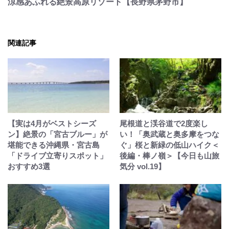
涼感あふれる絶景高原リゾート【長野県茅野市】
関連記事
【実は4月がベストシーズ
尾根道と渓谷道で2度楽し
ン】絶景の「宮古ブルー」が
い！「奥武蔵と奥多摩をつな
堪能できる沖縄県・宮古島
ぐ」桜と新緑の低山ハイク＜
「ドライブ立寄りスポット」
後編・棒ノ嶺＞【今日も山旅
おすすめ3選
気分 vol.19】