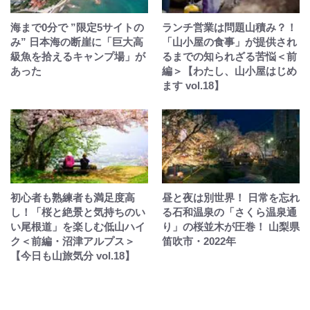
海まで0分で ”限定5サイトの
ランチ営業は問題山積み？！
み” 日本海の断崖に「巨大高
「山小屋の食事」が提供され
級魚を拾えるキャンプ場」が
るまでの知られざる苦悩＜前
あった
編＞【わたし、山小屋はじめ
ます vol.18】
初心者も熟練者も満足度高
昼と夜は別世界！ 日常を忘れ
し！「桜と絶景と気持ちのい
る石和温泉の「さくら温泉通
い尾根道」を楽しむ低山ハイ
り」の桜並木が圧巻！ 山梨県
ク＜前編・沼津アルプス＞
笛吹市・2022年
【今日も山旅気分 vol.18】