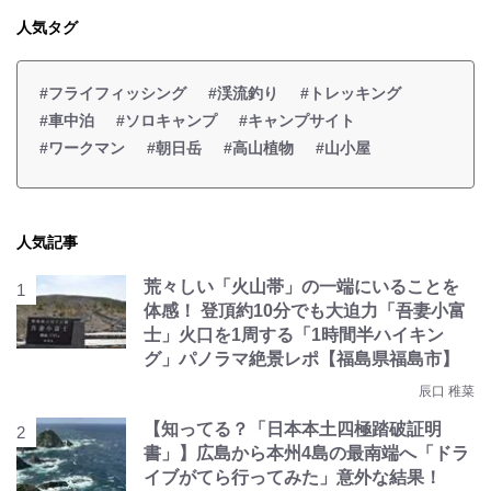
人気タグ
#フライフィッシング
#渓流釣り
#トレッキング
#車中泊
#ソロキャンプ
#キャンプサイト
#ワークマン
#朝日岳
#高山植物
#山小屋
人気記事
荒々しい「火山帯」の一端にいることを
体感！ 登頂約10分でも大迫力「吾妻小富
士」火口を1周する「1時間半ハイキン
グ」パノラマ絶景レポ【福島県福島市】
辰口 稚菜
【知ってる？「日本本土四極踏破証明
書」】広島から本州4島の最南端へ「ドラ
イブがてら行ってみた」意外な結果！