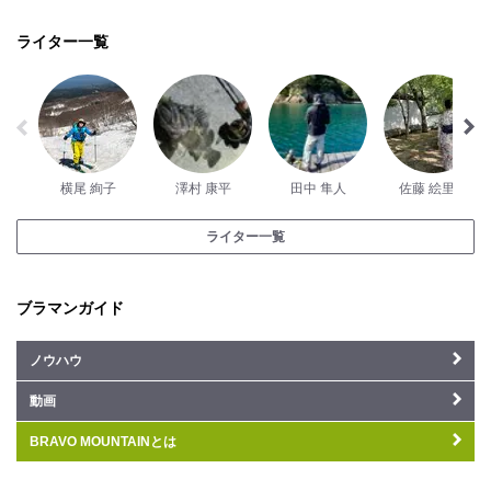
ライター一覧
横尾 絢子
澤村 康平
田中 隼人
佐藤 絵里香
ライター一覧
ブラマンガイド
ノウハウ
動画
BRAVO MOUNTAINとは