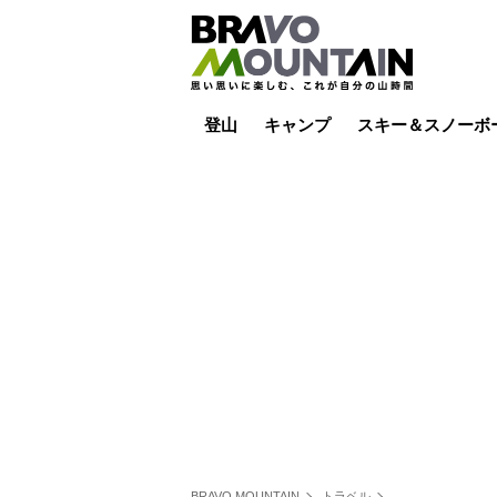
登山
キャンプ
スキー＆スノーボ
山小屋泊
山小屋ライブカメラ
テント泊
雪山
低山
山ご飯
その他登山
焚き火
その他キャンプ
スキー場ライブカ
バックカントリー
日帰り
キャンプ飯
スキー場
BRAVO MOUNTAIN
トラベル