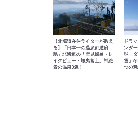
【北海道在住ライターが教え
ドラマ
る】「日本一の温泉都道府
ンダー
県」北海道の「雪見風呂・レ
球・ダ
イクビュー・蝦夷富士」神絶
雪」冬
景の温泉3選！
つの魅