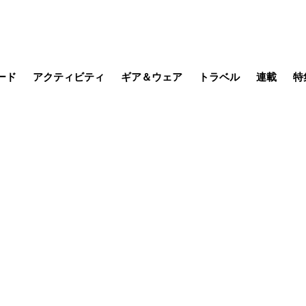
ード
アクティビティ
ギア＆ウェア
トラベル
連載
特
メラ
MTB
写真・動画
その他アクティビティ
キャンプ
スノー
その他
温泉・宿
名所・観光
日本で山
缶詰博士の
そこに山
ブーツの
日本人ハイカ
低山小道
尾瀬ガイド
わたし、
耕して焙
その他連
フィッシング
登山
食事・お酒
季節の虫