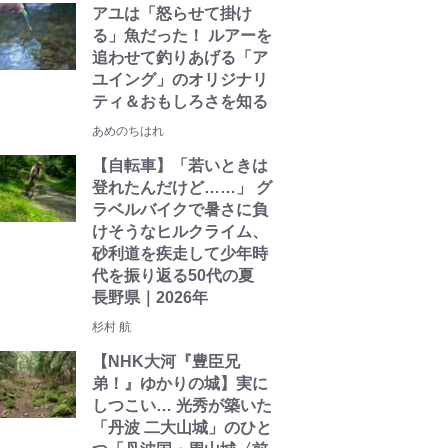
アユは「怒らせて掛け
る」魚だった！ ルアーを
追わせて釣りあげる「ア
ユイング」のオリジナリ
ティ＆おもしろさを知る
あめのちはれ
【自転車】「若いときは
登れたんだけど……」 グ
ラベルバイクで暑さに負
けそうなヒルクライム、
砂利道を疾走して少年時
代を振り返る50代の夏
長野県｜2026年
杉村 航
【NHK大河『豊臣兄
弟！』ゆかりの城】実に
しつこい… 光秀が築いた
「丹波 二大山城」のひと