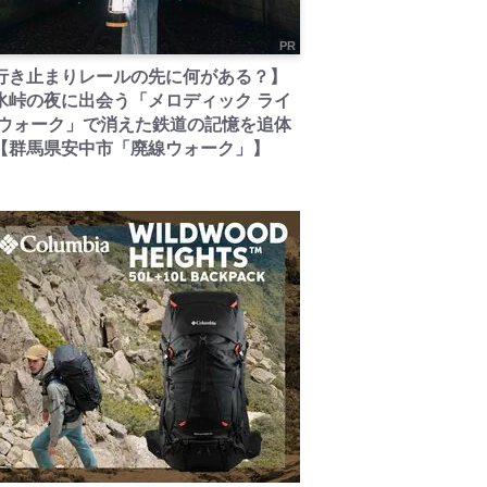
PR
行き止まりレールの先に何がある？】
氷峠の夜に出会う「メロディック ライ
 ウォーク」で消えた鉄道の記憶を追体
【群馬県安中市「廃線ウォーク」】