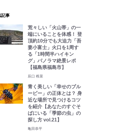
気記事
荒々しい「火山帯」の一
端にいることを体感！ 登
頂約10分でも大迫力「吾
妻小富士」火口を1周す
る「1時間半ハイキン
グ」パノラマ絶景レポ
【福島県福島市】
辰口 稚菜
青く美しい「幸せのブル
ービー」の正体とは？ 身
近な場所で見つけるコツ
を紹介【あなたのすぐそ
ばにいる「季節の虫」の
探し方 vol.21】
亀田恭平