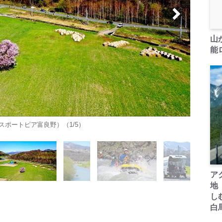
山
能ロ
ポートピア富良野）（1/5）
ア
地
し
白