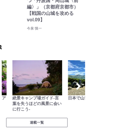
つ「丹波国・周山城〈前
編〉」（京都府京都市）
【戦国の山城を攻める
vol.09】
今泉 慎一
載
絶景キャンプ場ガイド-言
日本で山登りはじめました
缶詰博士
葉を失うほどの風景に会い
料理
に行こう-
連載一覧