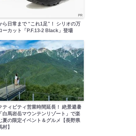
PR
から日常まで “これ1足”！ シリオの万
ーカット「P.F.13-2 Black」登場
PR
クティビティ営業時間延長！ 絶景避暑
「白馬岩岳マウンテンリゾート」で楽
む夏の限定イベント＆グルメ【長野県
馬村】