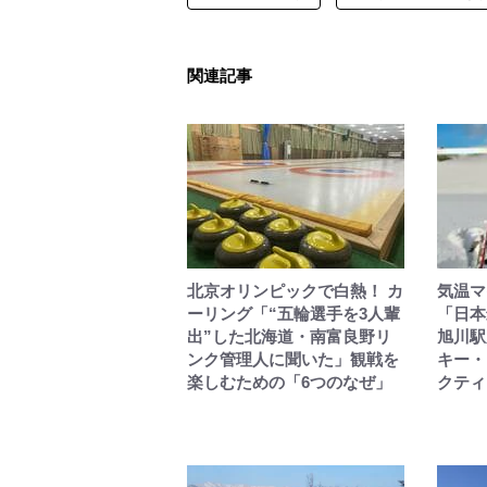
関連記事
北京オリンピックで白熱！ カ
気温マ
ーリング「“五輪選手を3人輩
「日本
出”した北海道・南富良野リ
旭川駅
ンク管理人に聞いた」観戦を
キー・
楽しむための「6つのなぜ」
クティ