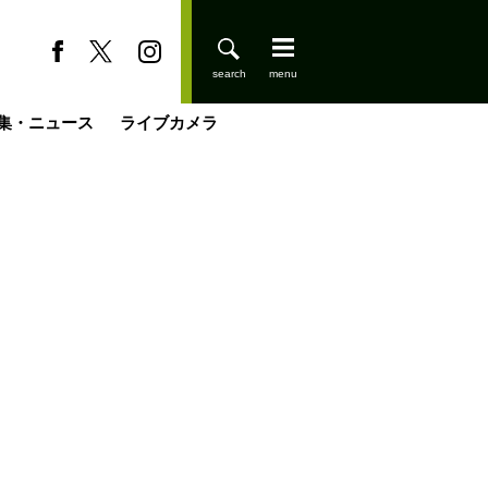
集・ニュース
ライブカメラ
登りはじめました
缶たん”CAN”P料理
小屋を興して
国の街角で
ーのネパール移住見聞録「Like a Rolling Stone」
具＆技術研究所
きららの“おぜ沼“日記
山小屋はじめます
煎して走る男
載
スキー場
山小屋