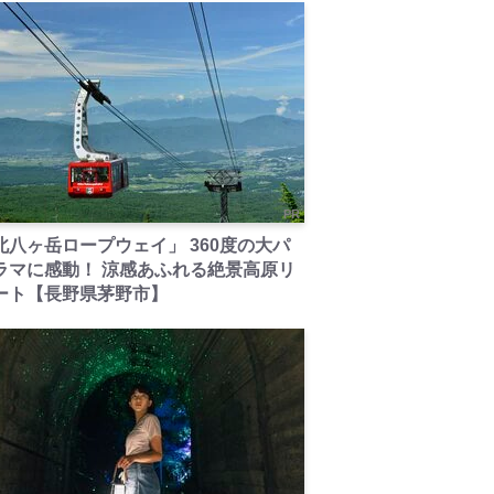
PR
北八ヶ岳ロープウェイ」 360度の大パ
ラマに感動！ 涼感あふれる絶景高原リ
ート【長野県茅野市】