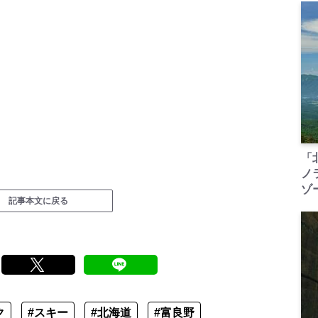
「
ノ
ゾ
記事本文に戻る
ク
#スキー
#北海道
#富良野