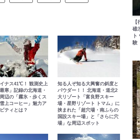
【
碓
ト
験
イナス41℃！ 観測史上
知る人ぞ知る大興奮の斜度と
最寒」記録の北海道・
パウダー！！ 北海道・道北2
周辺の「霧氷・歩くス
大リゾート「富良野スキー
雪上コーヒー」魅力ア
場・星野リゾート トマム」に
ビティとは？
挟まれた「超穴場・南ふらの
国設スキー場」と「さらに穴
場」な周辺スポット