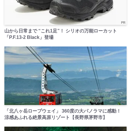
PR
山から日常まで “これ1足”！ シリオの万能ローカット
「P.F.13-2 Black」登場
PR
「北八ヶ岳ロープウェイ」 360度の大パノラマに感動！
涼感あふれる絶景高原リゾート【長野県茅野市】