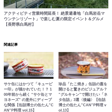
PR
アクティビティ営業時間延長！ 絶景避暑地「白馬岩岳マ
ウンテンリゾート」で楽しむ夏の限定イベント＆グルメ
【長野県白馬村】
関連記事
サケ缶にはかつて「キューピ
珍品「たこ焼き」缶詰の蓋を
ー印」が描かれていた！？ 1
開けると驚きのビジュアル？
00年前から続く “サケ缶とマ
”グルキャン”で開けたい「ネ
ヨネーズ” の意外にディープ
タ缶詰」3選〈後編〉【缶詰
な関係【缶詰博士の缶たん”C
博士の缶たん”CAN”P料理 v
AN”P料理 vol.15】
ol.13】