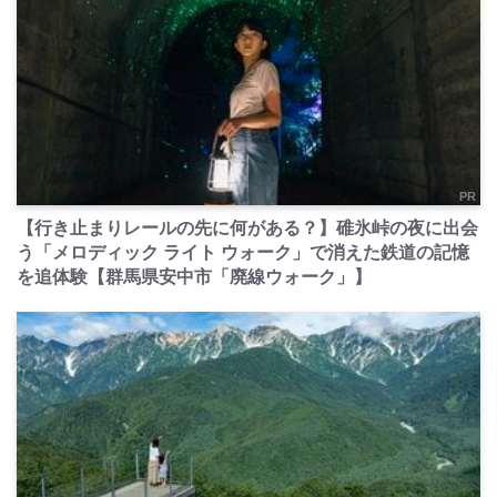
PR
【行き止まりレールの先に何がある？】碓氷峠の夜に出会
う「メロディック ライト ウォーク」で消えた鉄道の記憶
を追体験【群馬県安中市「廃線ウォーク」】