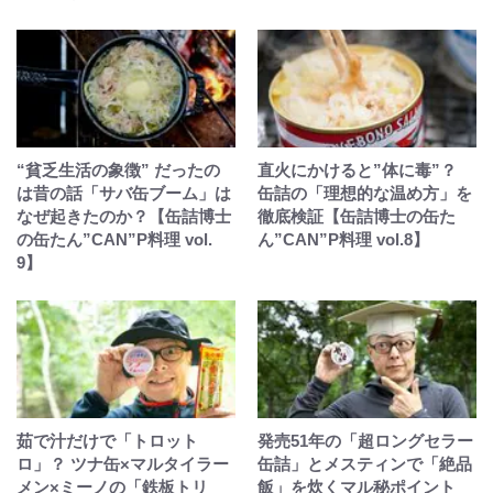
“貧乏生活の象徴” だったの
直火にかけると”体に毒”？
は昔の話「サバ缶ブーム」は
缶詰の「理想的な温め方」を
なぜ起きたのか？【缶詰博士
徹底検証【缶詰博士の缶た
の缶たん”CAN”P料理 vol.
ん”CAN”P料理 vol.8】
9】
茹で汁だけで「トロット
発売51年の「超ロングセラー
ロ」？ ツナ缶×マルタイラー
缶詰」とメスティンで「絶品
メン×ミーノの「鉄板トリ
飯」を炊くマル秘ポイント