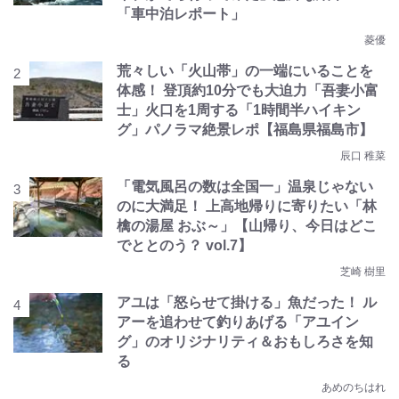
「車中泊レポート」
菱優
荒々しい「火山帯」の一端にいることを
体感！ 登頂約10分でも大迫力「吾妻小富
士」火口を1周する「1時間半ハイキン
グ」パノラマ絶景レポ【福島県福島市】
辰口 稚菜
「電気風呂の数は全国一」温泉じゃない
のに大満足！ 上高地帰りに寄りたい「林
檎の湯屋 おぶ～」【山帰り、今日はどこ
でととのう？ vol.7】
芝崎 樹里
アユは「怒らせて掛ける」魚だった！ ル
アーを追わせて釣りあげる「アユイン
グ」のオリジナリティ＆おもしろさを知
る
あめのちはれ