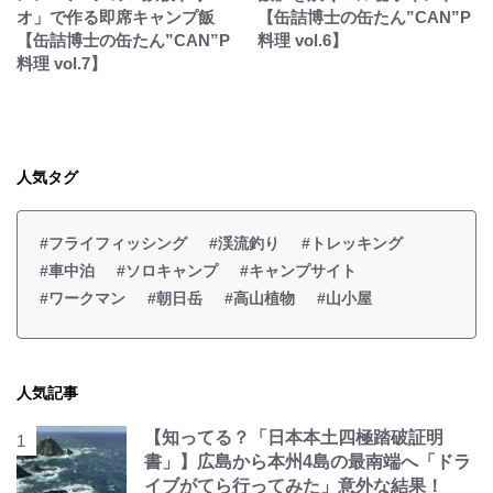
オ」で作る即席キャンプ飯
【缶詰博士の缶たん”CAN”P
【缶詰博士の缶たん”CAN”P
料理 vol.6】
料理 vol.7】
人気タグ
#フライフィッシング
#渓流釣り
#トレッキング
#車中泊
#ソロキャンプ
#キャンプサイト
#ワークマン
#朝日岳
#高山植物
#山小屋
人気記事
【知ってる？「日本本土四極踏破証明
書」】広島から本州4島の最南端へ「ドラ
イブがてら行ってみた」意外な結果！