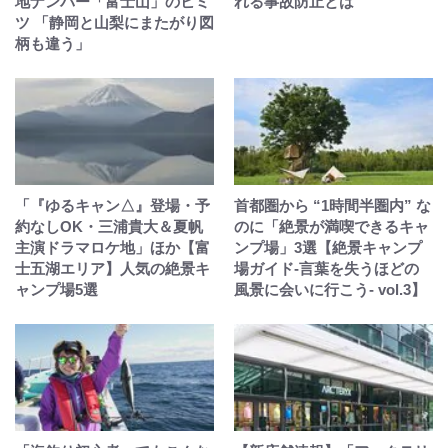
地ナンバー「富士山」のヒミ
れる事故防止とは
ツ 「静岡と山梨にまたがり図
柄も違う」
「『ゆるキャン△』登場・予
首都圏から “1時間半圏内” な
約なしOK・三浦貴大＆夏帆
のに「絶景が満喫できるキャ
主演ドラマロケ地」ほか【富
ンプ場」3選【絶景キャンプ
士五湖エリア】人気の絶景キ
場ガイド-言葉を失うほどの
ャンプ場5選
風景に会いに行こう- vol.3】