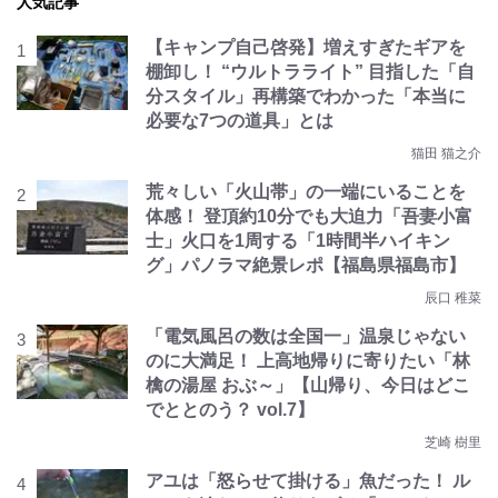
人気記事
【キャンプ自己啓発】増えすぎたギアを
棚卸し！ “ウルトラライト” 目指した「自
分スタイル」再構築でわかった「本当に
必要な7つの道具」とは
猫田 猫之介
荒々しい「火山帯」の一端にいることを
体感！ 登頂約10分でも大迫力「吾妻小富
士」火口を1周する「1時間半ハイキン
グ」パノラマ絶景レポ【福島県福島市】
辰口 稚菜
「電気風呂の数は全国一」温泉じゃない
のに大満足！ 上高地帰りに寄りたい「林
檎の湯屋 おぶ～」【山帰り、今日はどこ
でととのう？ vol.7】
芝崎 樹里
アユは「怒らせて掛ける」魚だった！ ル