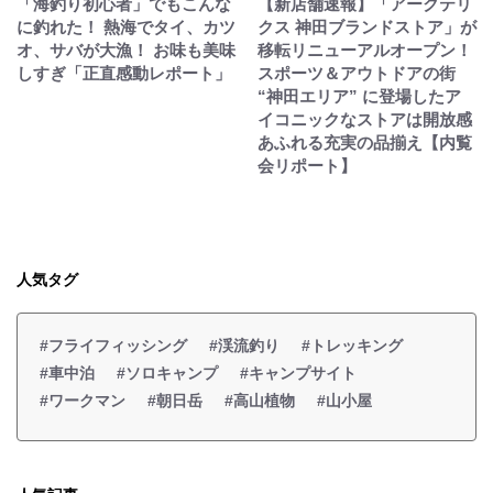
「海釣り初心者」でもこんな
【新店舗速報】「アークテリ
に釣れた！ 熱海でタイ、カツ
クス 神田ブランドストア」が
オ、サバが大漁！ お味も美味
移転リニューアルオープン！
しすぎ「正直感動レポート」
スポーツ＆アウトドアの街
“神田エリア” に登場したア
イコニックなストアは開放感
あふれる充実の品揃え【内覧
会リポート】
人気タグ
#フライフィッシング
#渓流釣り
#トレッキング
#車中泊
#ソロキャンプ
#キャンプサイト
#ワークマン
#朝日岳
#高山植物
#山小屋