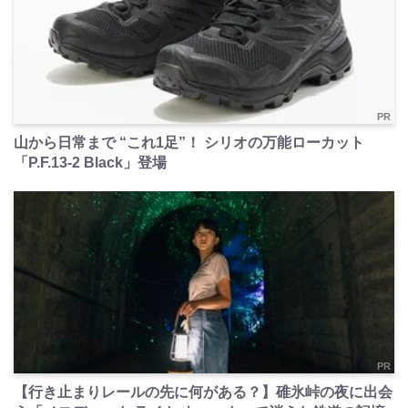
PR
山から日常まで “これ1足”！ シリオの万能ローカット
「P.F.13-2 Black」登場
PR
【行き止まりレールの先に何がある？】碓氷峠の夜に出会