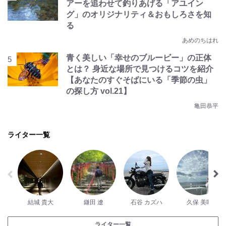
アーを追わせて釣りあげる「アユイン
グ」のオリジナリティ＆おもしろさを知
る
あめのちはれ
青く美しい「幸せのブルービー」の正体
とは？ 身近な場所で見つけるコツを紹介
【あなたのすぐそばにいる「季節の虫」
の探し方 vol.21】
亀田恭平
ライター一覧
結城 貴大
鎌田 遼
石谷 カズハ
久保 美咲
ライター一覧