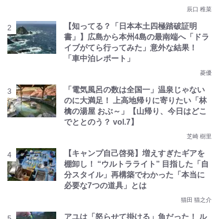
辰口 稚菜
【知ってる？「日本本土四極踏破証明
書」】広島から本州4島の最南端へ「ドラ
イブがてら行ってみた」意外な結果！
「車中泊レポート」
菱優
「電気風呂の数は全国一」温泉じゃない
のに大満足！ 上高地帰りに寄りたい「林
檎の湯屋 おぶ～」【山帰り、今日はどこ
でととのう？ vol.7】
芝崎 樹里
【キャンプ自己啓発】増えすぎたギアを
棚卸し！ “ウルトラライト” 目指した「自
分スタイル」再構築でわかった「本当に
必要な7つの道具」とは
猫田 猫之介
アユは「怒らせて掛ける」魚だった！ ル