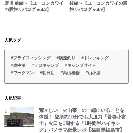
野川 前編＞【ユーコンカワイ
後編＞【ユーコンカワイの股
の股旅リバログ vol.2】
旅リバログ vol.9】
人気タグ
#フライフィッシング
#渓流釣り
#トレッキング
#車中泊
#ソロキャンプ
#キャンプサイト
#ワークマン
#朝日岳
#高山植物
#山小屋
人気記事
荒々しい「火山帯」の一端にいることを
体感！ 登頂約10分でも大迫力「吾妻小富
士」火口を1周する「1時間半ハイキン
グ」パノラマ絶景レポ【福島県福島市】