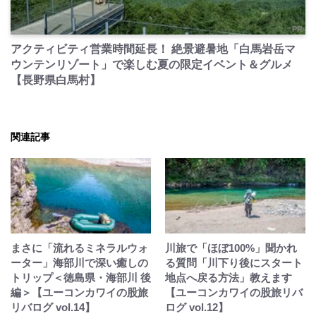
PR
アクティビティ営業時間延長！ 絶景避暑地「白馬岩岳マ
ウンテンリゾート」で楽しむ夏の限定イベント＆グルメ
【長野県白馬村】
関連記事
まさに「流れるミネラルウォ
川旅で「ほぼ100%」聞かれ
ーター」海部川で深い癒しの
る質問「川下り後にスタート
トリップ＜徳島県・海部川 後
地点へ戻る方法」教えます
編＞【ユーコンカワイの股旅
【ユーコンカワイの股旅リバ
リバログ vol.14】
ログ vol.12】