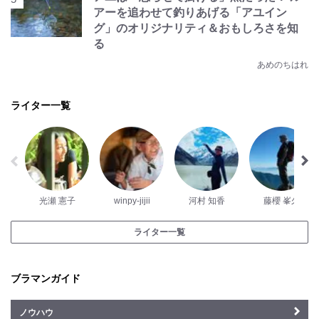
アーを追わせて釣りあげる「アユイン
グ」のオリジナリティ＆おもしろさを知
る
あめのちはれ
ライター一覧
光瀬 憲子
winpy-jijii
河村 知香
藤櫻 峯久
ライター一覧
ブラマンガイド
ノウハウ