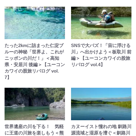
たった2kmに詰まった仁淀ブ
SNSで大バズ！「宙に浮ける
ルーの神秘「世界よ、これが
川」へ出かけよう＜板取川 前
ニッポンの川だ！」＜高知
編＞【ユーコンカワイの股旅
県・安居川 後編＞【ユーコン
リバログ vol.4】
カワイの股旅リバログ vol.
7】
世界遺産の川を下る！ 気軽
カヌーイスト憧れの地 釧路川
に王道の川旅を楽しもう＜熊
源流域と湿原を漕ぐ＜釧路川