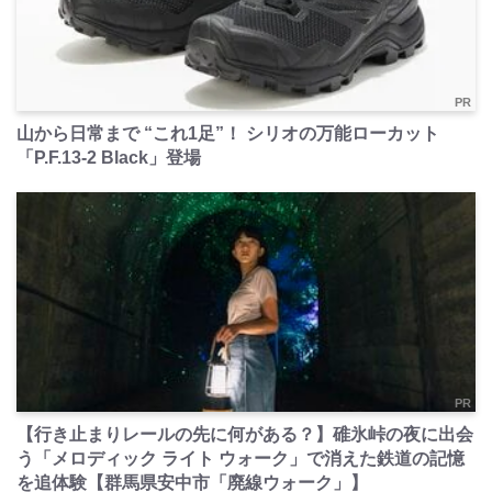
PR
山から日常まで “これ1足”！ シリオの万能ローカット
「P.F.13-2 Black」登場
PR
【行き止まりレールの先に何がある？】碓氷峠の夜に出会
う「メロディック ライト ウォーク」で消えた鉄道の記憶
を追体験【群馬県安中市「廃線ウォーク」】