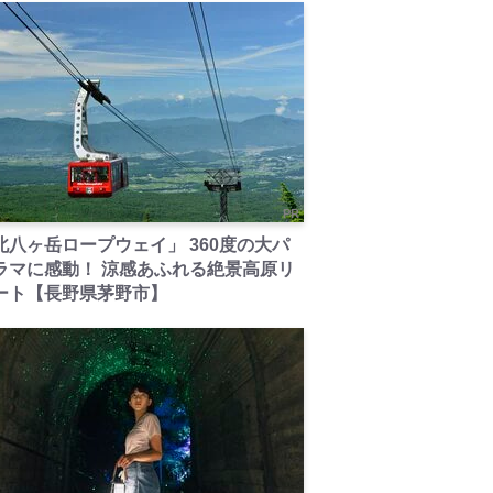
PR
北八ヶ岳ロープウェイ」 360度の大パ
ラマに感動！ 涼感あふれる絶景高原リ
ート【長野県茅野市】