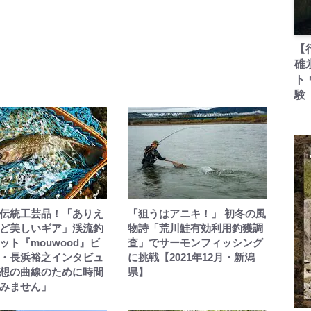
【
碓
ト
験
伝統工芸品！「ありえ
「狙うはアニキ！」 初冬の風
ど美しいギア」渓流釣
物詩「荒川鮭有効利用釣獲調
ット『mouwood』ビ
査」でサーモンフィッシング
・長浜裕之インタビュ
に挑戦【2021年12月・新潟
想の曲線のために時間
県】
みません」