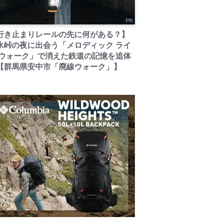
PR
行き止まりレールの先に何がある？】
氷峠の夜に出会う「メロディック ライ
 ウォーク」で消えた鉄道の記憶を追体
【群馬県安中市「廃線ウォーク」】