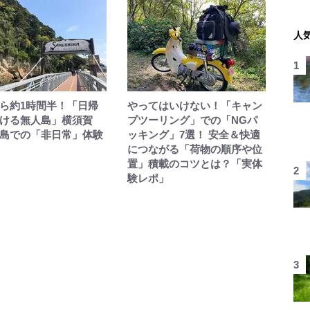
人
ら約1時間半！「日帰
やってはいけない！「キャン
ける無人島」横須賀
プツーリング」での「NGパ
島での「非日常」体験
ッキング」7選！ 安全＆快適
につながる「荷物の順序や位
置」積載のコツとは？「実体
験レポ」