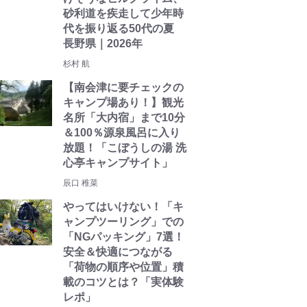
砂利道を疾走して少年時
代を振り返る50代の夏
長野県｜2026年
杉村 航
【南会津に要チェックの
キャンプ場あり！】観光
名所「大内宿」まで10分
＆100％源泉風呂に入り
放題！「こぼうしの湯 洗
心亭キャンプサイト」
辰口 稚菜
やってはいけない！「キ
ャンプツーリング」での
「NGパッキング」7選！
安全＆快適につながる
「荷物の順序や位置」積
載のコツとは？「実体験
レポ」