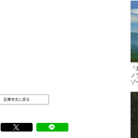
「
ノ
ゾ
記事本文に戻る