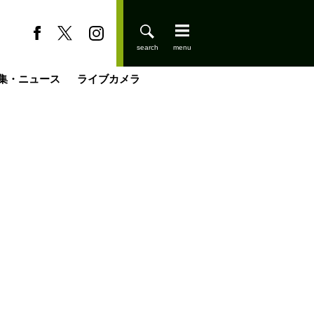
集・ニュース
ライブカメラ
缶たん”CAN”P料理
小屋を興して
国の街角で
ーのネパール移住見聞録「Like a Rolling Stone」
具＆技術研究所
きららの“おぜ沼“日記
山小屋はじめます
煎して走る男
載
スキー場
登りはじめました
山小屋