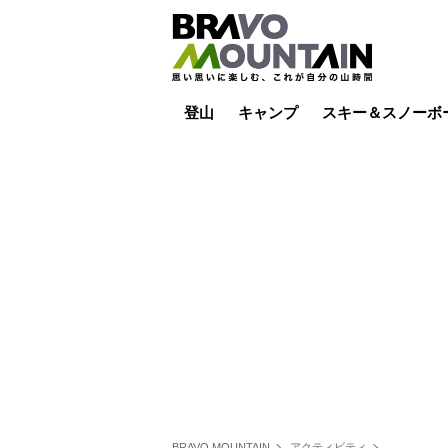
登山
キャンプ
スキー＆スノーボ
山小屋泊
山小屋ライブカメラ
テント泊
雪山
低山
山ご飯
その他登山
焚き火
その他キャンプ
スキー場ライブカ
バックカントリー
日帰り
キャンプ飯
スキー場
BRAVO MOUNTAIN
アクティビティ