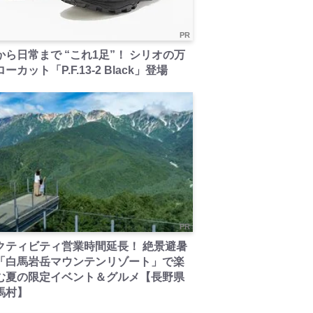
PR
から日常まで “これ1足”！ シリオの万
ーカット「P.F.13-2 Black」登場
PR
クティビティ営業時間延長！ 絶景避暑
「白馬岩岳マウンテンリゾート」で楽
む夏の限定イベント＆グルメ【長野県
馬村】