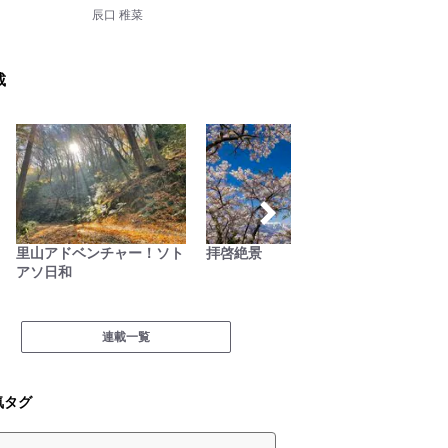
辰口 稚菜
載
里山アドベンチャー！ソト
拝啓絶景
古くて
アソ日和
ラフト
連載一覧
気タグ