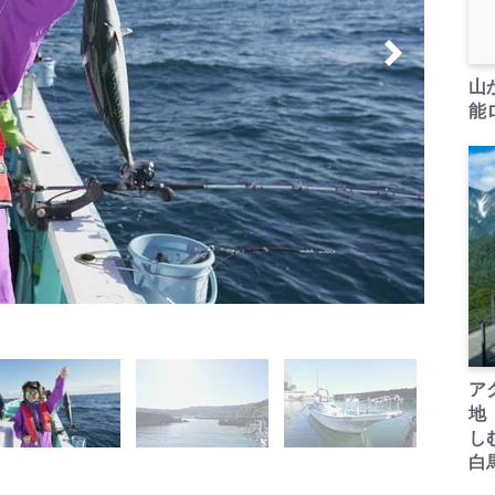
山
能ロ
ア
地
し
白