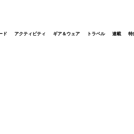
ード
アクティビティ
ギア＆ウェア
トラベル
連載
特
メラ
MTB
写真・動画
その他アクティビティ
キャンプ
スノー
その他
温泉・宿
名所・観光
缶詰博士の
そこに山
ブーツの
季節の虫
日本人ハイカ
低山小道
尾瀬ガイド
わたし、
耕して焙
その他連
フィッシング
登山
食事・お酒
日本で山