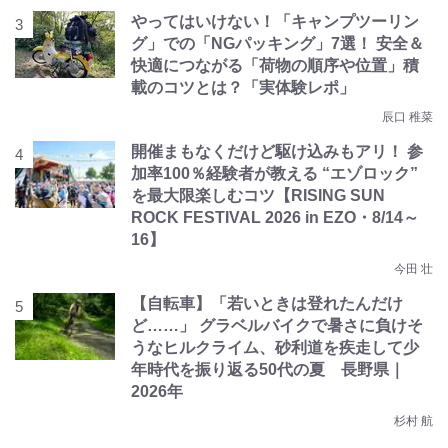
やってはいけない！「キャンプツーリン
グ」での「NGパッキング」7選！ 安全＆
快適につながる「荷物の順序や位置」積
載のコツとは？「実体験レポ」
辰口 稚菜
開催まもなくだけど駆け込みもアリ！ 参
加率100％経験者が教える “エゾロック”
を最大限楽しむコツ【RISING SUN
ROCK FESTIVAL 2026 in EZO・8/14～
16】
今田 壮
【自転車】「若いときは登れたんだけ
ど……」 グラベルバイクで暑さに負けそ
うなヒルクライム、砂利道を疾走して少
年時代を振り返る50代の夏 長野県｜
2026年
杉村 航