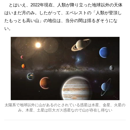
とはいえ、2022年現在、人類が降り立った地球以外の天体
はいまだ月のみ。したがって、エベレストの「人類が登頂し
たもっとも高い山」の地位は、当分の間は揺るぎそうにな
い。
太陽系で地球以外に山があるのとされている惑星は水星、金星、火星の
み。木星、土星は巨大ガス惑星なので山が存在し得ない