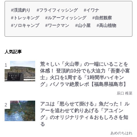
#渓流釣り
#フライフィッシング
#イワナ
#トレッキング
#ルアーフィッシング
#自然観察
#ソロキャンプ
#ワークマン
#山小屋
#高山植物
人気記事
荒々しい「火山帯」の一端にいることを
体感！ 登頂約10分でも大迫力「吾妻小富
士」火口を1周する「1時間半ハイキン
グ」パノラマ絶景レポ【福島県福島市】
辰口 稚菜
アユは「怒らせて掛ける」魚だった！ ル
アーを追わせて釣りあげる「アユイン
グ」のオリジナリティ＆おもしろさを知
る
あめのちはれ