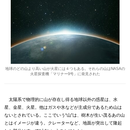
地球のどの山より高い山が火星には４つもある。それらの山はNASAの
火星探査機「マリナー9号」に発見された
太陽系で物理的に山が存在し得る地球以外の惑星は、水
星、金星
、火星。他はガスや氷などが主成分であるため山は
ないとされている。ここでいう“山”は、樹木が生い茂るあの山
とはイメージが違う。クレーターなど、地面が突出して隆起