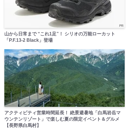
PR
山から日常まで “これ1足”！ シリオの万能ローカット
「P.F.13-2 Black」登場
PR
アクティビティ営業時間延長！ 絶景避暑地「白馬岩岳マ
ウンテンリゾート」で楽しむ夏の限定イベント＆グルメ
【長野県白馬村】