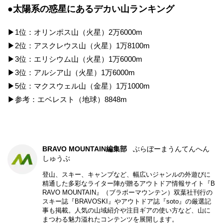
●太陽系の惑星にあるデカい山ランキング
▶1位：オリンポス山（火星）2万6000m
▶2位：アスクレウス山（火星）1万8100m
▶3位：エリシウム山（火星）1万6000m
▶3位：アルシア山（火星）1万6000m
▶5位：マクスウェル山（金星）1万1000m
▶参考：エベレスト（地球）8848m
BRAVO MOUNTAIN編集部
ぶらぼーまうんてんへん
しゅうぶ
登山、スキー、キャンプなど、幅広いジャンルの外遊びに
精通した多彩なライター陣が贈るアウトドア情報サイト『B
RAVO MOUNTAIN』（ブラボーマウンテン）双葉社刊行の
スキー誌『BRAVOSKI』やアウトドア誌『soto』の厳選記
事も掲載。人気の山域紹介や注目ギアの使い方など、山に
まつわる魅力溢れたコンテンツを展開します。