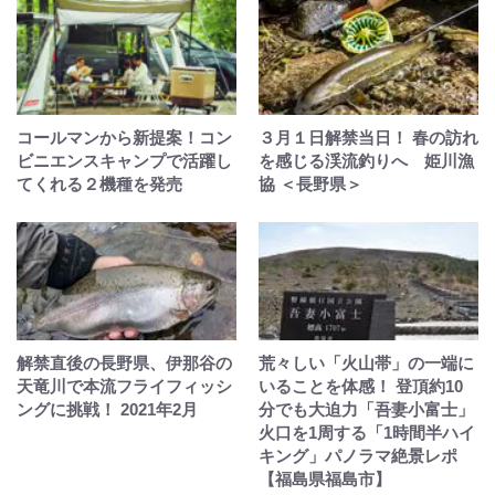
コールマンから新提案！コン
３月１日解禁当日！ 春の訪れ
ビニエンスキャンプで活躍し
を感じる渓流釣りへ 姫川漁
てくれる２機種を発売
協 ＜長野県＞
解禁直後の長野県、伊那谷の
荒々しい「火山帯」の一端に
天竜川で本流フライフィッシ
いることを体感！ 登頂約10
ングに挑戦！ 2021年2月
分でも大迫力「吾妻小富士」
火口を1周する「1時間半ハイ
キング」パノラマ絶景レポ
【福島県福島市】