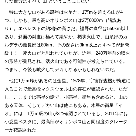
した部分はすべて“山”ということにしたい。
特に大きな山がある惑星は火星だ。1万mを超える山が4
つ。しかも、最も高いオリンポス山は2万6000ｍ（諸説あ
り）。エベレストの約3倍の高さだ。裾野の直径は550km以上
あり、斜面の斜度は極めて緩やか。楯状火山で、山頂部のカ
ルデラの最長部は80km、その深さは3km以上とすべてが超弩
級！！ 死火山だと思われていたが、近年、240万年前の噴火
の形跡が発見され、活火山である可能性が考えられている。
つまり、今後も噴火してデカくなるかもしれないのだ。
他に1万ｍ峰があるのは金星。1978年、宇宙探査機が軌道に
入ることで最高峰マクスウェル山の存在が確認された。ただ
し、ここまでは惑星の話で、小惑星、衛星も含めると、山の
ある天体、そしてデカい山は他にもある。木星の衛星「イ
オ」には、1万ｍ級の山が3つ確認されているし、2011年には
小惑星ベスタに、最高部がオリンポス山と同程度のクレータ
ーが確認された。