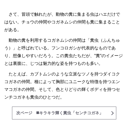
さて、冒頭で触れたが、動物の糞に集まる虫はハエだけで
はない。チョウの仲間やコガネムシの仲間も糞に集まること
がある。
動物の糞を利用するコガネムシの仲間は「糞虫（ふんちゅ
う）」と呼ばれている。フンコロガシが代表的なものであ
り、想像しやすいだろう。この糞虫たちだが、”糞”のイメージ
とは裏腹に、じつは魅力的な姿を持つものも多い。
たとえば、カブトムシのような立派なツノを持つダイコク
コガネの仲間。種によって胸部にユニークな特徴を持つエン
マコガネの仲間。そして、色とりどりの輝くボディを持つセ
ンチコガネも糞虫のひとつだ。
次ページ ◼️キラキラ輝く糞虫「センチコガネ」