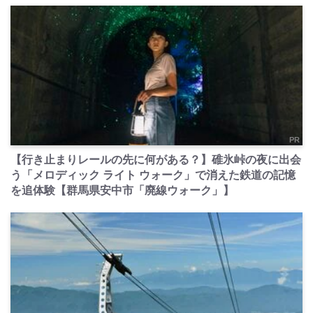
PR
【行き止まりレールの先に何がある？】碓氷峠の夜に出会
う「メロディック ライト ウォーク」で消えた鉄道の記憶
を追体験【群馬県安中市「廃線ウォーク」】