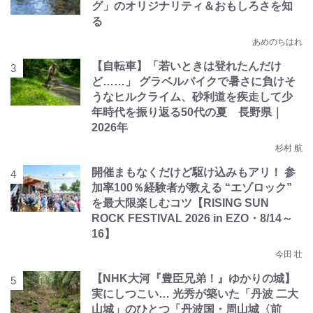
グ」のオリジナリティ＆おもしろさを知
る
あめのちはれ
【自転車】「若いときは登れたんだけ
ど……」 グラベルバイクで暑さに負けそ
うなヒルクライム、砂利道を疾走して少
年時代を振り返る50代の夏 長野県｜
2026年
杉村 航
開催まもなくだけど駆け込みもアリ！ 参
加率100％経験者が教える “エゾロック”
を最大限楽しむコツ【RISING SUN
ROCK FESTIVAL 2026 in EZO・8/14～
16】
今田 壮
【NHK大河『豊臣兄弟！』ゆかりの城】
実にしつこい… 光秀が築いた「丹波 二大
山城」のひとつ「丹波国・周山城〈前