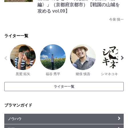
編〉」（京都府京都市）【戦国の山城を
攻める vol.09】
今泉 慎一
ライター一覧
黒鷲 拓矢
福谷 秀平
猪俣 慎吾
シマネコキネマ
ライター一覧
ブラマンガイド
ノウハウ