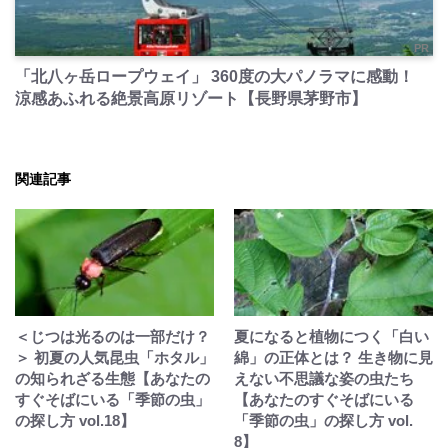
PR
「北八ヶ岳ロープウェイ」 360度の大パノラマに感動！
涼感あふれる絶景高原リゾート【長野県茅野市】
関連記事
＜じつは光るのは一部だけ？
夏になると植物につく「白い
＞ 初夏の人気昆虫「ホタル」
綿」の正体とは？ 生き物に見
の知られざる生態【あなたの
えない不思議な姿の虫たち
すぐそばにいる「季節の虫」
【あなたのすぐそばにいる
の探し方 vol.18】
「季節の虫」の探し方 vol.
8】