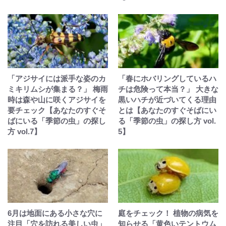
「アジサイには派手な姿のカ
「春にホバリングしているハ
ミキリムシが集まる？」 梅雨
チは危険って本当？」 大きな
時は森や山に咲くアジサイを
黒いハチが近づいてくる理由
要チェック【あなたのすぐそ
とは【あなたのすぐそばにい
ばにいる「季節の虫」の探し
る「季節の虫」の探し方 vol.
方 vol.7】
5】
6月は地面にある小さな穴に
庭をチェック！ 植物の病気を
注目「穴を訪れる美しい虫」
知らせる「黄色いテントウム