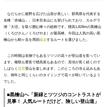
なだらかに裾野を広げた山容が美しい、群馬県を代表する
名峰「赤城山」。日本百名山にも挙げられており、カルデラ
湖「大沼」を取り囲む峰々の総称です。標高1,828mの黒檜山
（くろびさん／くろびやま）が最高峰。今回は人気の高い黒
檜山から駒ヶ岳を周回
縦走
するルートを選びました。
この時期は名物でもあるツツジの花々が登山道を彩ってい
ます。種類も豊富で標高差もあるので、見頃が長く続くので
しばらく
花見
登山を楽しめます。このところの冷え込みもあ
り、例年と同じくらいのタイミングで花々が咲いているよう
でした。
■黒檜山へ「新緑とツツジのコントラストが
見事！ 人気ルートだけど、険しい登山道」