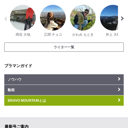
岡谷 大地
乙間 チョコ
かわみ もとき
井上 大助
ライター一覧
ブラマンガイド
ノウハウ
動画
BRAVO MOUNTAINとは
最新号ご案内