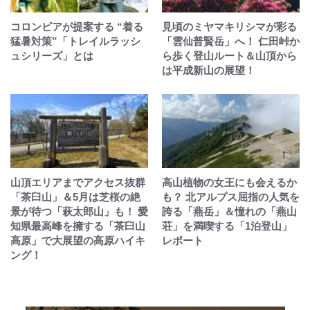
コロンビアが提案する “着る
見頃のミヤマキリシマが彩る
猛暑対策”「トレイルラッシ
「雲仙普賢岳」へ！ 仁田峠か
ュシリーズ」とは
ら歩く登山ルート＆山頂から
は平成新山の展望！
山頂エリアまでアクセス抜群
高山植物の女王にも会えるか
「茶臼山」＆5月は芝桜の絶
も？ 北アルプス屈指の人気を
景が待つ「萩太郎山」も！ 愛
誇る「燕岳」＆憧れの「燕山
知県最高峰を擁する「茶臼山
荘」を満喫する「1泊登山」
高原」で大展望の高原ハイキ
レポート
ング！