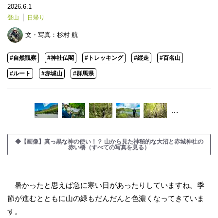
2026.6.1
登山
日帰り
文・写真：
杉村 航
#自然観察
#神社仏閣
#トレッキング
#縦走
#百名山
#ルート
#赤城山
#群馬県
…
◆【画像】真っ黒な神の使い！？ 山から見た神秘的な大沼と赤城神社の
赤い橋（すべての写真を見る）
暑かったと思えば急に寒い日があったりしていますね。季
節が進むとともに山の緑もだんだんと色濃くなってきていま
す。