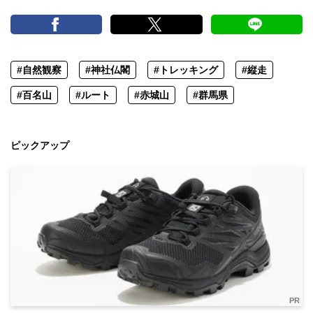
#自然観察
#神社仏閣
#トレッキング
#縦走
#百名山
#ルート
#赤城山
#群馬県
ピックアップ
PR