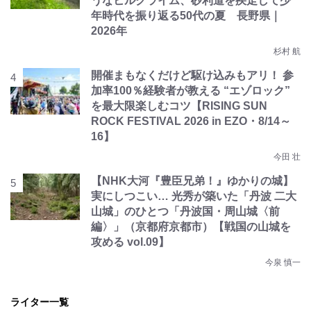
うなヒルクライム、砂利道を疾走して少
年時代を振り返る50代の夏 長野県｜
2026年
杉村 航
開催まもなくだけど駆け込みもアリ！ 参
加率100％経験者が教える “エゾロック”
を最大限楽しむコツ【RISING SUN
ROCK FESTIVAL 2026 in EZO・8/14～
16】
今田 壮
【NHK大河『豊臣兄弟！』ゆかりの城】
実にしつこい… 光秀が築いた「丹波 二大
山城」のひとつ「丹波国・周山城〈前
編〉」（京都府京都市）【戦国の山城を
攻める vol.09】
今泉 慎一
ライター一覧