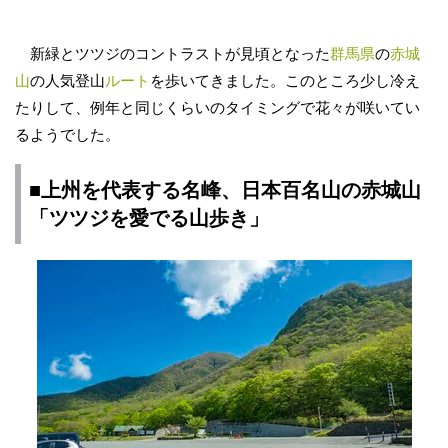
新緑とツツジのコントラストが見頃となった
群馬県
の
赤城
山
の人気登山
ルート
を歩いてきました。このところ少し冷え
たりして、例年と同じくらいのタイミングで花々が咲いてい
るようでした。
■上州を代表する名峰、日本
百名山
の赤城山
「ツツジを愛でる山歩き」