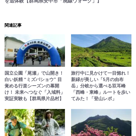
を追体験【群馬県安中市「廃線ウォーク」】
関連記事
国立公園「尾瀬」で山開き！
旅行中に見かけて一目惚れ！
白い妖精 “ミズバショウ” 目
新緑が美しい「5月の由布
覚める行楽シーズンの幕開
岳」分岐から選べる双耳峰
け！ 未来へつなぐ「入域料」
「西峰・東峰」ルートを歩い
実証実験も【群馬県片品村】
てみた！「登山レポ」