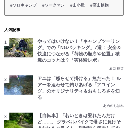
#ソロキャンプ
#ワークマン
#山小屋
#高山植物
人気記事
やってはいけない！「キャンプツーリン
グ」での「NGパッキング」7選！ 安全＆
快適につながる「荷物の順序や位置」積
載のコツとは？「実体験レポ」
辰口 稚菜
アユは「怒らせて掛ける」魚だった！ ル
アーを追わせて釣りあげる「アユイン
グ」のオリジナリティ＆おもしろさを知
る
あめのちはれ
【自転車】「若いときは登れたんだけ
ど……」 グラベルバイクで暑さに負けそ