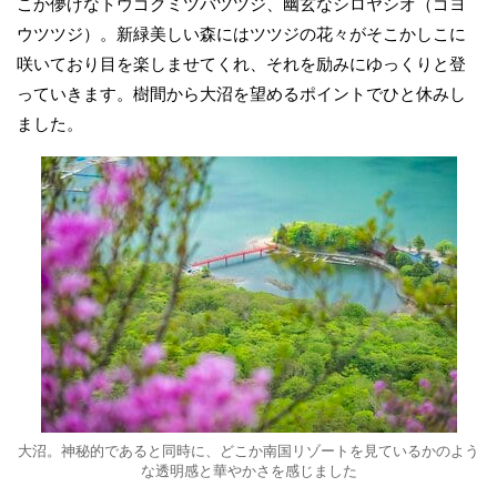
こか儚げなトウゴクミツバツツジ、幽玄なシロヤシオ（ゴヨ
ウツツジ）。新緑美しい森にはツツジの花々がそこかしこに
咲いており目を楽しませてくれ、それを励みにゆっくりと登
っていきます。樹間から大沼を望めるポイントでひと休みし
ました。
大沼。神秘的であると同時に、どこか南国リゾートを見ているかのよう
な透明感と華やかさを感じました