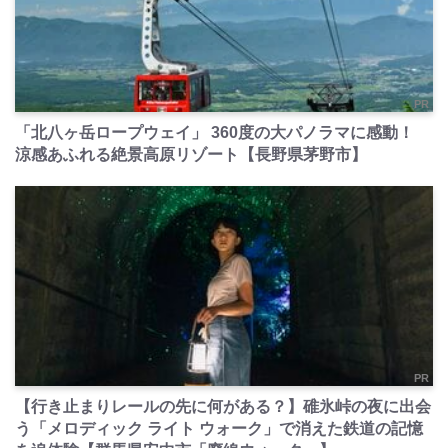
PR
「北八ヶ岳ロープウェイ」 360度の大パノラマに感動！
涼感あふれる絶景高原リゾート【長野県茅野市】
PR
【行き止まりレールの先に何がある？】碓氷峠の夜に出会
う「メロディック ライト ウォーク」で消えた鉄道の記憶