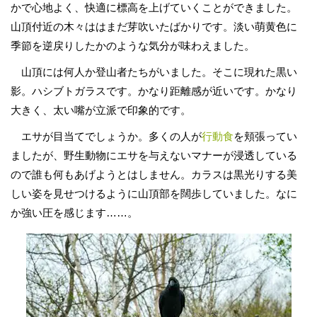
かで心地よく、快適に標高を上げていくことができました。
山頂付近の木々ははまだ芽吹いたばかりです。淡い萌黄色に
季節を逆戻りしたかのような気分が味わえました。
山頂には何人か登山者たちがいました。そこに現れた黒い
影。ハシブトガラスです。かなり距離感が近いです。かなり
大きく、太い嘴が立派で印象的です。
エサが目当てでしょうか。多くの人が
行動食
を頬張ってい
ましたが、野生動物にエサを与えないマナーが浸透している
ので誰も何もあげようとはしません。カラスは黒光りする美
しい姿を見せつけるように山頂部を闊歩していました。なに
か強い圧を感じます……。