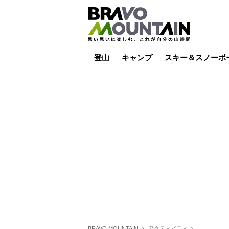
登山
キャンプ
スキー＆スノーボ
山小屋泊
山小屋ライブカメラ
テント泊
雪山
低山
山ご飯
その他登山
焚き火
その他キャンプ
スキー場ライブカ
バックカントリー
日帰り
キャンプ飯
スキー場
BRAVO MOUNTAIN
アクティビティ