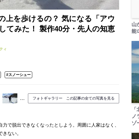
の上を歩けるの？ 気になる「アウ
山
してみた！ 製作40分・先人の知恵
能ロ
ティ
#スノーシュー
…
フォトギャラリー この記事の全ての写真を見る
「
ノ
ゾ
自力で脱出できなくなったとしよう。周囲に人家はなく、
できない。