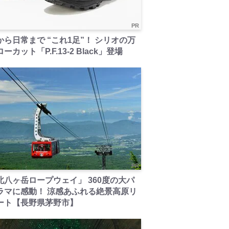
PR
から日常まで “これ1足”！ シリオの万
ーカット「P.F.13-2 Black」登場
PR
北八ヶ岳ロープウェイ」 360度の大パ
ラマに感動！ 涼感あふれる絶景高原リ
ート【長野県茅野市】