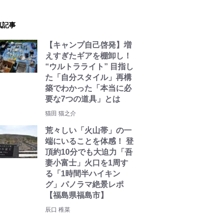
気記事
【キャンプ自己啓発】増
えすぎたギアを棚卸し！
“ウルトラライト” 目指し
た「自分スタイル」再構
築でわかった「本当に必
要な7つの道具」とは
猫田 猫之介
荒々しい「火山帯」の一
端にいることを体感！ 登
頂約10分でも大迫力「吾
妻小富士」火口を1周す
る「1時間半ハイキン
グ」パノラマ絶景レポ
【福島県福島市】
辰口 稚菜