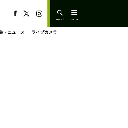
集・ニュース
ライブカメラ
登りはじめました
缶たん”CAN”P料理
小屋を興して
国の街角で
ーのネパール移住見聞録「Like a Rolling Stone」
具＆技術研究所
きららの“おぜ沼“日記
山小屋はじめます
載
スキー場
今日はどこでととのう？
山小屋