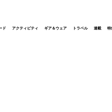
ード
アクティビティ
ギア＆ウェア
トラベル
連載
特
メラ
MTB
写真・動画
その他アクティビティ
キャンプ
スノー
その他
温泉・宿
名所・観光
季節の虫
日本で山
缶詰博士の
そこに山
ブーツの
日本人ハイカ
低山小道
尾瀬ガイド
わたし、
その他連
フィッシング
登山
食事・お酒
山帰り、