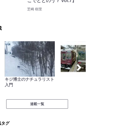
こでととのう？ vol.7】
芝崎 樹里
載
キジ博士のナチュラリスト
絶景キ
入門
葉を失
に行こう
連載一覧
気タグ