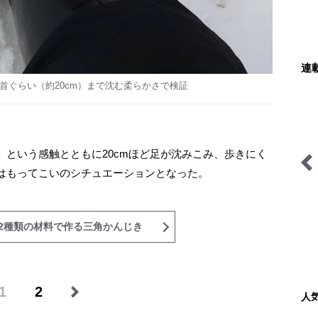
連
首ぐらい（約20cm）まで沈む柔らかさで検証
という感触とともに20cmほど足が沈みこみ、歩きにく
はもってこいのシチュエーションとなった。
耕して焙煎して走る男
フランス人茶商の茶国漫遊
記
2種類の材料で作る三角かんじき
1
2
人