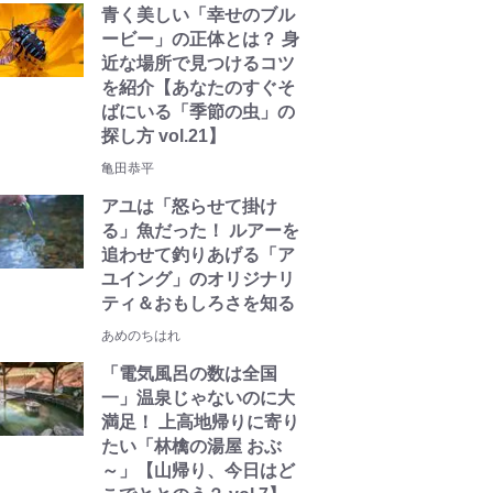
青く美しい「幸せのブル
ービー」の正体とは？ 身
近な場所で見つけるコツ
を紹介【あなたのすぐそ
ばにいる「季節の虫」の
探し方 vol.21】
亀田恭平
アユは「怒らせて掛け
る」魚だった！ ルアーを
追わせて釣りあげる「ア
ユイング」のオリジナリ
ティ＆おもしろさを知る
あめのちはれ
「電気風呂の数は全国
一」温泉じゃないのに大
満足！ 上高地帰りに寄り
たい「林檎の湯屋 おぶ
～」【山帰り、今日はど