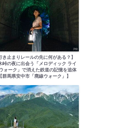
PR
行き止まりレールの先に何がある？】
氷峠の夜に出会う「メロディック ライ
 ウォーク」で消えた鉄道の記憶を追体
【群馬県安中市「廃線ウォーク」】