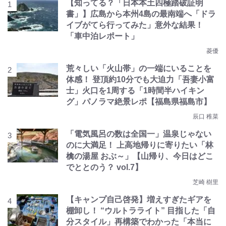
【知ってる？「日本本土四極踏破証明
書」】広島から本州4島の最南端へ「ドラ
イブがてら行ってみた」意外な結果！
「車中泊レポート」
菱優
荒々しい「火山帯」の一端にいることを
体感！ 登頂約10分でも大迫力「吾妻小富
士」火口を1周する「1時間半ハイキン
グ」パノラマ絶景レポ【福島県福島市】
辰口 稚菜
「電気風呂の数は全国一」温泉じゃない
のに大満足！ 上高地帰りに寄りたい「林
檎の湯屋 おぶ～」【山帰り、今日はどこ
でととのう？ vol.7】
芝崎 樹里
【キャンプ自己啓発】増えすぎたギアを
棚卸し！ “ウルトラライト” 目指した「自
分スタイル」再構築でわかった「本当に