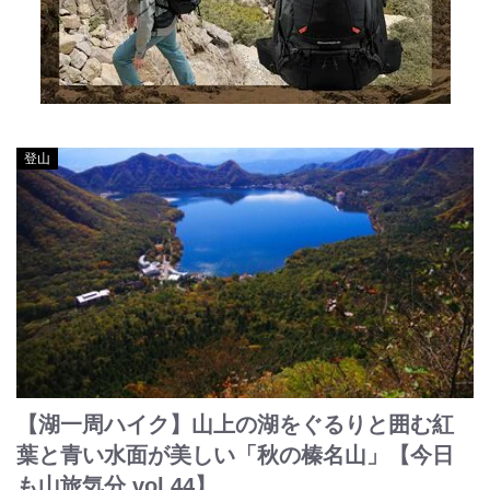
登山
【湖一周ハイク】山上の湖をぐるりと囲む紅
葉と青い水面が美しい「秋の榛名山」【今日
も山旅気分 vol.44】