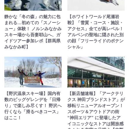
静かな「冬の森」の魅力に包
【ホワイトワールド尾瀬岩
まれる…初めての「スノーシ
鞍】「雪質・コース・施設・
ュー」体験！ ノルンみなかみ
アクセス」全てが高レベル！
スキー場から吾妻耶山へ、ガ
アルペンの聖地に隠された別
イドツアー参加レポ【群馬県
の顔「フリーライドのポテン
みなかみ町】
シャル」
【野沢温泉スキー場】国内有
【新店舗速報】「アークテリ
数のビッグゲレンデを「日帰
クス 神田ブランドストア」が
り」で楽しみ尽くす！ 野沢へ
移転リニューアルオープン！
行くなら「滑るべきコース」
スポーツ＆アウトドアの街
はここ！
“神田エリア” に登場したア
イコニックなストアは開放感