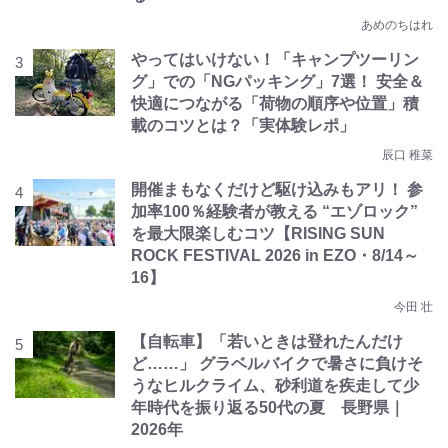
あめのちはれ
やってはいけない！「キャンプツーリン
グ」での「NGパッキング」7選！ 安全＆
快適につながる「荷物の順序や位置」積
載のコツとは？「実体験レポ」
辰口 稚菜
開催まもなくだけど駆け込みもアリ！ 参
加率100％経験者が教える “エゾロック”
を最大限楽しむコツ【RISING SUN
ROCK FESTIVAL 2026 in EZO・8/14～
16】
今田 壮
【自転車】「若いときは登れたんだけ
ど……」 グラベルバイクで暑さに負けそ
うなヒルクライム、砂利道を疾走して少
年時代を振り返る50代の夏 長野県｜
2026年