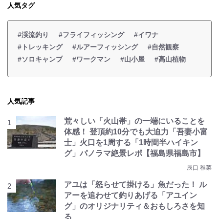
人気タグ
#渓流釣り
#フライフィッシング
#イワナ
#トレッキング
#ルアーフィッシング
#自然観察
#ソロキャンプ
#ワークマン
#山小屋
#高山植物
人気記事
荒々しい「火山帯」の一端にいることを
体感！ 登頂約10分でも大迫力「吾妻小富
士」火口を1周する「1時間半ハイキン
グ」パノラマ絶景レポ【福島県福島市】
辰口 稚菜
アユは「怒らせて掛ける」魚だった！ ル
アーを追わせて釣りあげる「アユイン
グ」のオリジナリティ＆おもしろさを知
る