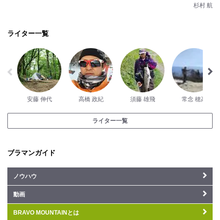
杉村 航
ライター一覧
安藤 伸代
高橋 政紀
須藤 雄飛
常念 穂高
ライター一覧
ブラマンガイド
ノウハウ
動画
BRAVO MOUNTAINとは