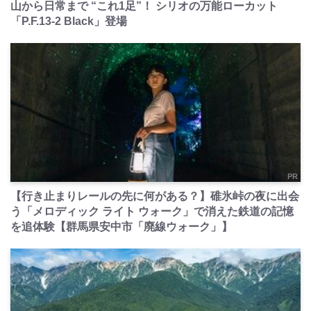
山から日常まで “これ1足”！ シリオの万能ローカット
「P.F.13-2 Black」登場
PR
【行き止まりレールの先に何がある？】碓氷峠の夜に出会
う「メロディック ライト ウォーク」で消えた鉄道の記憶
を追体験【群馬県安中市「廃線ウォーク」】