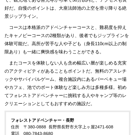
好だ。自慢のポイントは、大座法師池の上空を滑り降りる絶
景ジップライン。
コースは本格派のアドベンチャーコースと、難易度を抑え
たキャノピーコースの2種類があり、後者でもジップラインを
体験可能だ。高所が苦手な人や子ども（身長110cm以上の制
限あり）も一緒に爽快感を味わうことができる。
またコースを体験しない人も含め幅広い層が楽しめる充実
のアクティビティがあることもポイントだ。無料のアスレチ
ックやサバイバルゲーム、複合施設内にあるバーベキュー場
やカフェ、池でのボート体験など楽しみ方は多種多様。初め
てフォレストアドベンチャーに挑戦する人やキャンプ等のレ
クリエーションとしてもおすすめの施設だ。
フォレストアドベンチャー・長野
住所 〒380-0888 長野県長野市大字上ヶ屋2471-608
電話 080-7843-8680