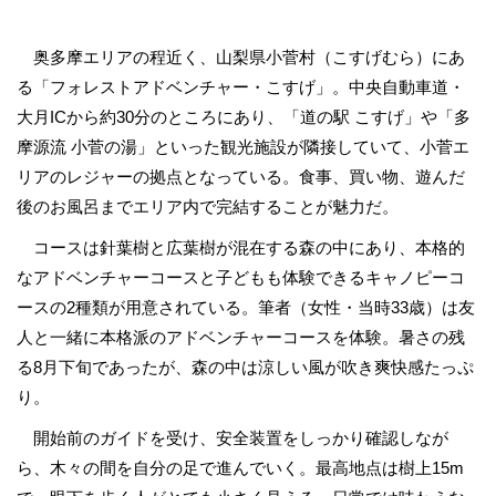
奥多摩エリアの程近く、山梨県小菅村（こすげむら）にあ
る「フォレストアドベンチャー・こすげ」。中央自動車道・
大月ICから約30分のところにあり、「道の駅 こすげ」や「多
摩源流 小菅の湯」といった観光施設が隣接していて、小菅エ
リアのレジャーの拠点となっている。食事、買い物、遊んだ
後のお風呂までエリア内で完結することが魅力だ。
コースは針葉樹と広葉樹が混在する森の中にあり、本格的
なアドベンチャーコースと子どもも体験できるキャノピーコ
ースの2種類が用意されている。筆者（女性・当時33歳）は友
人と一緒に本格派のアドベンチャーコースを体験。暑さの残
る8月下旬であったが、森の中は涼しい風が吹き爽快感たっぷ
り。
開始前のガイドを受け、安全装置をしっかり確認しなが
ら、木々の間を自分の足で進んでいく。最高地点は樹上15m