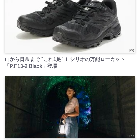
PR
山から日常まで “これ1足”！ シリオの万能ローカット
「P.F.13-2 Black」登場
PR