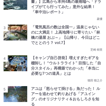
書」】広島から本州4島の最南端へ「ドラ
イブがてら行ってみた」意外な結果！
「車中泊レポート」
菱優
「電気風呂の数は全国一」温泉じゃない
のに大満足！ 上高地帰りに寄りたい「林
檎の湯屋 おぶ～」【山帰り、今日はどこ
でととのう？ vol.7】
芝崎 樹里
【キャンプ自己啓発】増えすぎたギアを
棚卸し！ “ウルトラライト” 目指した「自
分スタイル」再構築でわかった「本当に
必要な7つの道具」とは
猫田 猫之介
アユは「怒らせて掛ける」魚だった！ ル
アーを追わせて釣りあげる「アユイン
グ」のオリジナリティ＆おもしろさを知
る