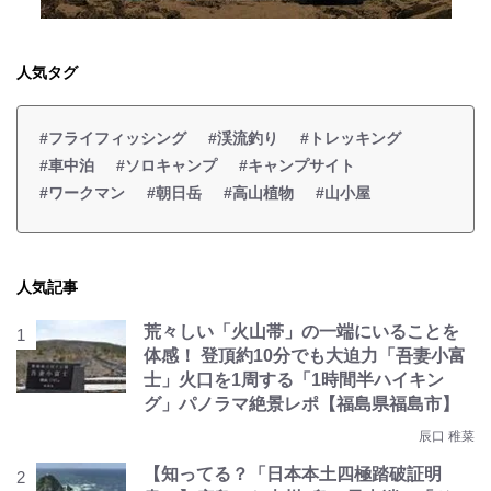
人気タグ
#フライフィッシング
#渓流釣り
#トレッキング
#車中泊
#ソロキャンプ
#キャンプサイト
#ワークマン
#朝日岳
#高山植物
#山小屋
人気記事
荒々しい「火山帯」の一端にいることを
体感！ 登頂約10分でも大迫力「吾妻小富
士」火口を1周する「1時間半ハイキン
グ」パノラマ絶景レポ【福島県福島市】
辰口 稚菜
【知ってる？「日本本土四極踏破証明