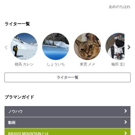
あめのちはれ
ライター一覧
穂高 カレン
しょういち
東雲 メメ
輪田 圭亮
ライター一覧
ブラマンガイド
ノウハウ
動画
BRAVO MOUNTAINとは