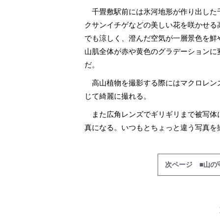
千畳敷駅前には氷河地形が作り出した
クサンイチゲなどの美しい花を咲かせる
でも涼しく、澄んだ空気が一層景色を鮮
山肌全体が赤や黄色のグラデーションに
だ。
高山植物を撮影する際にはマクロレン
じて綺麗に撮れる。
また広角レンズでギリギリまで被写体
真になる。いつもとちょっと違う写真を
次ページ ■山の
関西おみくじジ