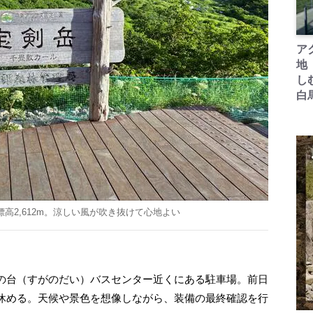
ア
地
し
白
高2,612m。涼しい風が吹き抜けて心地よい
の台（すがのだい）バスセンター近くにある駐車場。前日
休める。天候や景色を想像しながら、装備の最終確認を行