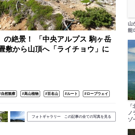
山
能ロ
」の絶景！ 「中央アルプス 駒ヶ岳
畳敷から山頂へ「ライチョウ」に
#自然観察
#高山植物
#百名山
#ルート
#ロープウェイ
「
ノ
フォトギャラリー この記事の全ての写真を見る
ゾ