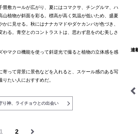
千畳敷カールが広がり、夏にはコマクサ、チングルマ、ハ
高山植物が斜面を彩る。標高が高く気温が低いため、盛夏
やかに見せる。秋にはナナカマドやダケカンバが色づき、
変わる。青空とのコントラストは、思わず息をのむ美しさ
連
ズやマクロ機能を使って斜逆光で撮ると植物の立体感を感
に寄って背景に景色などを入れると、スケール感のある写
撮りたい人におすすめだ。
守り神、ライチョウとの出会い
ャーニー
自然と写真を楽しむ日々
ブーツの国の街角で
1
2