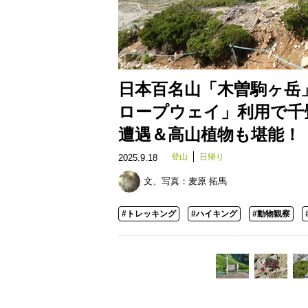
日本百名山「木曽駒ヶ岳
ロープウェイ」利用で千
遭遇＆高山植物も堪能！
登山
日帰り
2025.9.18
文、写真：
麦原 拓馬
#トレッキング
#ハイキング
#動物観察