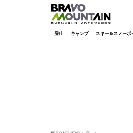
登山
キャンプ
スキー＆スノーボ
山小屋泊
山小屋ライブカメラ
テント泊
雪山
低山
山ご飯
その他登山
焚き火
その他キャンプ
スキー場ライブカ
バックカントリー
日帰り
キャンプ飯
スキー場
BRAVO MOUNTAIN
登山