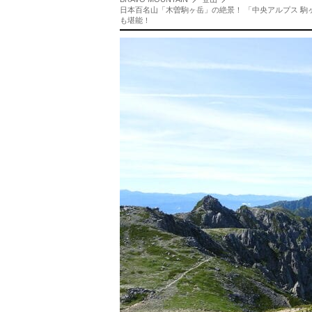
日本百名山「木曽駒ヶ岳」の絶景！ 「中央アルプス 
も堪能！