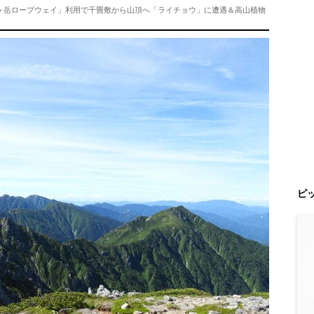
駒ヶ岳ロープウェイ」利用で千畳敷から山頂へ「ライチョウ」に遭遇＆高山植物
ピ