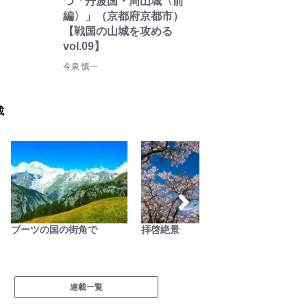
つ「丹波国・周山城〈前
編〉」（京都府京都市）
【戦国の山城を攻める
vol.09】
今泉 慎一
載
拝啓絶景
山帰り、今日はどこでとと
缶詰博士
のう？
料理
連載一覧