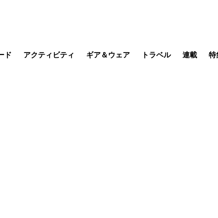
ード
アクティビティ
ギア＆ウェア
トラベル
連載
特
メラ
MTB
写真・動画
その他アクティビティ
キャンプ
スノー
その他
温泉・宿
名所・観光
日本で山
缶詰博士の
そこに山
ブーツの
日本人ハイカ
低山小道
尾瀬ガイド
わたし、
耕して焙
その他連
フィッシング
登山
食事・お酒
季節の虫