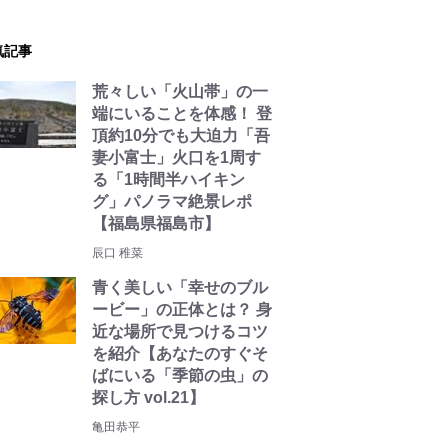
気記事
荒々しい「火山帯」の一
端にいることを体感！ 登
頂約10分でも大迫力「吾
妻小富士」火口を1周す
る「1時間半ハイキン
グ」パノラマ絶景レポ
【福島県福島市】
辰口 稚菜
青く美しい「幸せのブル
ービー」の正体とは？ 身
近な場所で見つけるコツ
を紹介【あなたのすぐそ
ばにいる「季節の虫」の
探し方 vol.21】
亀田恭平