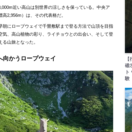
000m近い高山は別世界の涼しさを保っている。中央ア
高2,956m）は、その代表格だ。
早朝にロープウェイで千畳敷駅まで登る方法で山頂を目指
空気、高山植物の彩り、ライチョウとの出会い、そして登
える山旅となった。
へ向かうロープウェイ
【
碓
ト
験