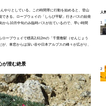
んやりとしている。この時間帯に行動を始めると、登山
人
能できる。ロープウェイの「しらび平駅」行きバスの始発
中旬から10月中旬のみ臨時バスが出ているので、早い時間
ープウェイで標高2,612mの「千畳敷駅（せんじょう
だが、車窓からは深い谷や日本アルプスの峰々が広がり、
心が澄む絶景