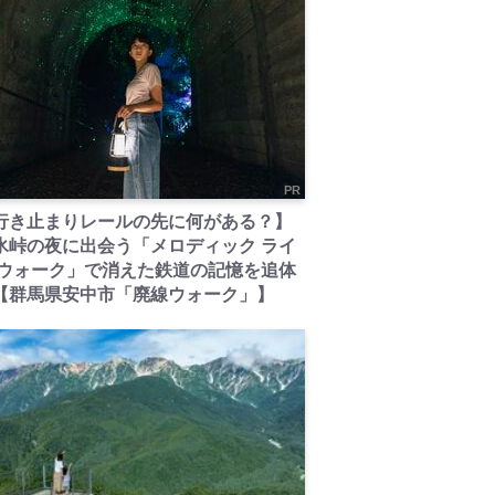
PR
行き止まりレールの先に何がある？】
氷峠の夜に出会う「メロディック ライ
 ウォーク」で消えた鉄道の記憶を追体
【群馬県安中市「廃線ウォーク」】