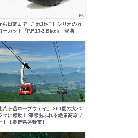
PR
から日常まで “これ1足”！ シリオの万
ーカット「P.F.13-2 Black」登場
PR
北八ヶ岳ロープウェイ」 360度の大パ
ラマに感動！ 涼感あふれる絶景高原リ
ート【長野県茅野市】