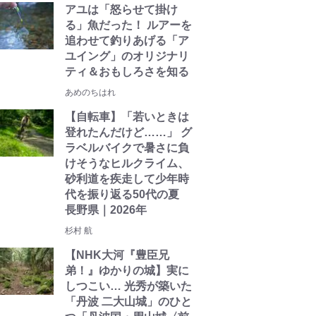
アユは「怒らせて掛け
る」魚だった！ ルアーを
追わせて釣りあげる「ア
ユイング」のオリジナリ
ティ＆おもしろさを知る
あめのちはれ
【自転車】「若いときは
登れたんだけど……」 グ
ラベルバイクで暑さに負
けそうなヒルクライム、
砂利道を疾走して少年時
代を振り返る50代の夏
長野県｜2026年
杉村 航
【NHK大河『豊臣兄
弟！』ゆかりの城】実に
しつこい… 光秀が築いた
「丹波 二大山城」のひと