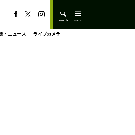
集・ニュース
ライブカメラ
登りはじめました
缶たん”CAN”P料理
小屋を興して
国の街角で
ーのネパール移住見聞録「Like a Rolling Stone」
具＆技術研究所
きららの“おぜ沼“日記
山小屋はじめます
煎して走る男
載
スキー場
山小屋