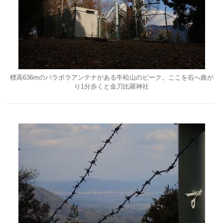
標高636mのパラボラアンテナがある牛松山のピーク。ここを右へ曲が
り1分歩くと金刀比羅神社