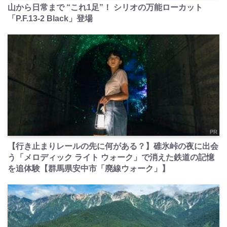
山から日常まで “これ1足”！ シリオの万能ローカット
「P.F.13-2 Black」登場
PR
【行き止まりレールの先に何がある？】碓氷峠の夜に出会
う「メロディック ライト ウォーク」で消えた鉄道の記憶
を追体験【群馬県安中市「廃線ウォーク」】