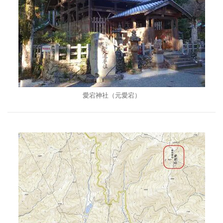
愛宕神社（元愛宕）