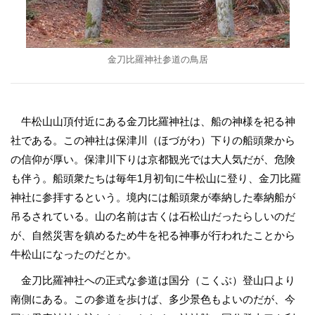
金刀比羅神社参道の鳥居
牛松山山頂付近にある金刀比羅神社は、船の神様を祀る神
社である。この神社は保津川（ほづがわ）下りの船頭衆から
の信仰が厚い。保津川下りは京都観光では大人気だが、危険
も伴う。船頭衆たちは毎年1月初旬に牛松山に登り、金刀比羅
神社に参拝するという。境内には船頭衆が奉納した奉納船が
吊るされている。山の名前は古くは石松山だったらしいのだ
が、自然災害を鎮めるため牛を祀る神事が行われたことから
牛松山になったのだとか。
金刀比羅神社への正式な参道は国分（こくぶ）登山口より
南側にある。この参道を歩けば、多少景色もよいのだが、今