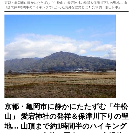
京都・亀岡市に静かにたたずむ「牛松山」 愛宕神社の発祥＆保津川下りの聖地… 山
頂まで約1時間半のハイキングでわかった意外な歴史とは！ 穴場的「低山レポ」
京都・亀岡市に静かにたたずむ「牛松
山」 愛宕神社の発祥＆保津川下りの聖
地… 山頂まで約1時間半のハイキング