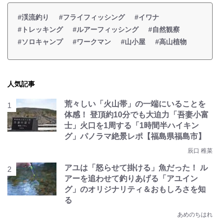
#渓流釣り
#フライフィッシング
#イワナ
#トレッキング
#ルアーフィッシング
#自然観察
#ソロキャンプ
#ワークマン
#山小屋
#高山植物
人気記事
荒々しい「火山帯」の一端にいることを
体感！ 登頂約10分でも大迫力「吾妻小富
士」火口を1周する「1時間半ハイキン
グ」パノラマ絶景レポ【福島県福島市】
辰口 稚菜
アユは「怒らせて掛ける」魚だった！ ル
アーを追わせて釣りあげる「アユイン
グ」のオリジナリティ＆おもしろさを知
る
あめのちはれ