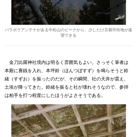
パラボラアンテナがある牛松山のピークから、少しだけ京都市街地が遠
望できる
金刀比羅神社境内は明るく雰囲気もよい。さっそく筆者は
本殿に賽銭を入れ、本坪鈴（ほんつぼすず）を鳴らそうと鈴
緒（すずお）を振ったのだが、その瞬間、社の天井が震え、
土埃が降ってきた。鈴緒を振ると社が壊れそうなので、参拝
は柏手を打つ程度にしたほうがよさそうである。