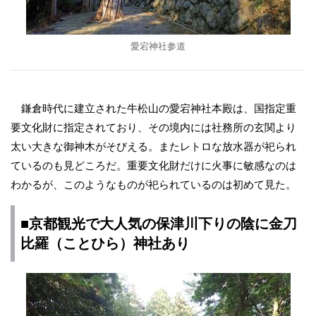
愛宕神社参道
鎌倉時代に建立された牛松山の愛宕神社本殿は、国指定重
要文化財に指定されており、その境内には社務所の玄関より
太い大きな御神木がそびえる。またレトロな放水器が祀られ
ているのも見どころだ。重要文化財だけに火事に敏感なのは
わかるが、このようなものが祀られているのは初めて見た。
■京都観光で大人気の保津川下りの陰に金刀
比羅（ことひら）神社あり