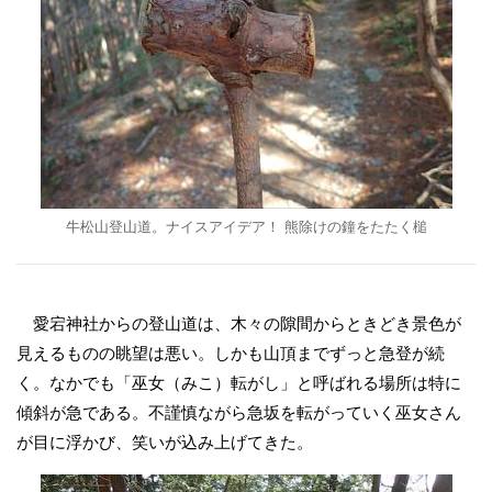
牛松山登山道。ナイスアイデア！ 熊除けの鐘をたたく槌
愛宕神社からの登山道は、木々の隙間からときどき景色が
見えるものの眺望は悪い。しかも山頂までずっと急登が続
く。なかでも「巫女（みこ）転がし」と呼ばれる場所は特に
傾斜が急である。不謹慎ながら急坂を転がっていく巫女さん
が目に浮かび、笑いが込み上げてきた。