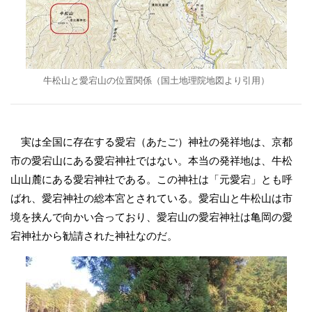
牛松山と愛宕山の位置関係（国土地理院地図より引用）
実は全国に存在する愛宕（あたご）神社の発祥地は、京都
市の愛宕山にある愛宕神社ではない。本当の発祥地は、牛松
山山麓にある愛宕神社である。この神社は「元愛宕」とも呼
ばれ、愛宕神社の総本宮とされている。愛宕山と牛松山は市
境を挟んで向かい合っており、愛宕山の愛宕神社は亀岡の愛
宕神社から勧請された神社なのだ。