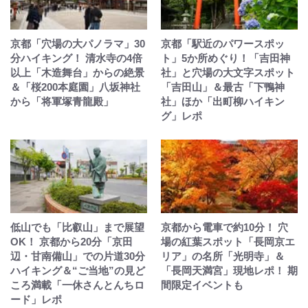
京都「穴場の大パノラマ」30
京都「駅近のパワースポッ
分ハイキング！ 清水寺の4倍
ト」5か所めぐり！「吉田神
以上「木造舞台」からの絶景
社」と穴場の大文字スポット
＆「桜200本庭園」八坂神社
「吉田山」＆最古「下鴨神
から「将軍塚青龍殿」
社」ほか「出町柳ハイキン
グ」レポ
低山でも「比叡山」まで展望
京都から電車で約10分！ 穴
OK！ 京都から20分「京田
場の紅葉スポット「長岡京エ
辺・甘南備山」での片道30分
リア」の名所「光明寺」＆
ハイキング＆“ご当地”の見ど
「長岡天満宮」現地レポ！ 期
ころ満載「一休さんとんちロ
間限定イベントも
ード」レポ