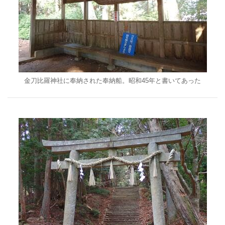
金刀比羅神社に奉納された奉納船。昭和45年と書いてあった