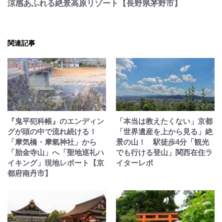
涼感あふれる絶景高原リゾート【長野県茅野市】
関連記事
『鬼平犯科帳』のエンディン
「本当は教えたくない」京都
グが頭の中で流れ続ける！
「世界遺産を上から見る」絶
「摩気橋・摩氣神社」から
景の山！ 駅徒歩4分「観光
「胎金寺山」へ「聖地巡礼ハ
でも行ける登山」関西在住ラ
イキング」現地レポート【京
イターレポ
都府南丹市】