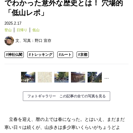
でわかった意外な歴史とは！ 穴場的
「低山レポ」
2025.2.17
登山
日帰り
低山
文、写真：
野口 宣存
#神社仏閣
#トレッキング
#ルート
#京都
…
フォトギャラリー この記事の全ての写真を見る
立春を迎え、暦の上では春になった。とはいえ、まだまだ
寒い日々は続くが、山歩きは多少寒いくらいがちょうどよ