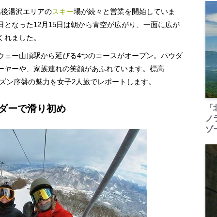
越後湯沢エリアの
スキー
場が続々と営業を開始していま
となった12月15日は朝から青空が広がり、一面に広が
くれました。
ウェー山頂駅から延びる4つのコースがオープン。パウダ
ーヤーや、家族連れの笑顔があふれています。標高
シーズン序盤の魅力を女子2人旅でレポートします。
ウダーで滑り初め
「
ノ
ゾ