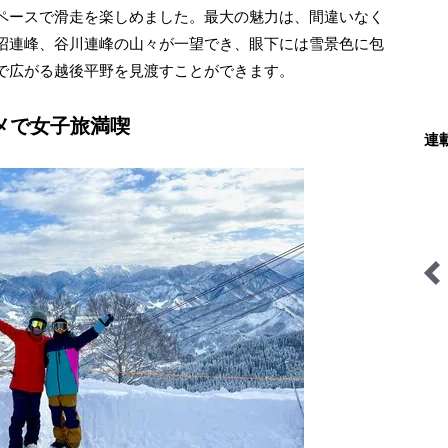
ペースで滑走を楽しめました。最大の魅力は、間違いなく
沼連峰、谷川連峰の山々が一望でき、眼下には雪景色に包
で広がる越後平野を見渡すことができます。
メで女子旅満喫
連
キジ博士のナチュラリスト
低山小道具＆技術研究所
入門