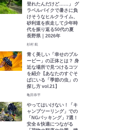
登れたんだけど……」 グ
ラベルバイクで暑さに負
けそうなヒルクライム、
砂利道を疾走して少年時
代を振り返る50代の夏
長野県｜2026年
杉村 航
青く美しい「幸せのブル
ービー」の正体とは？ 身
近な場所で見つけるコツ
を紹介【あなたのすぐそ
ばにいる「季節の虫」の
探し方 vol.21】
亀田恭平
やってはいけない！「キ
ャンプツーリング」での
「NGパッキング」7選！
安全＆快適につながる