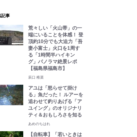
気記事
荒々しい「火山帯」の一
端にいることを体感！ 登
頂約10分でも大迫力「吾
妻小富士」火口を1周す
る「1時間半ハイキン
グ」パノラマ絶景レポ
【福島県福島市】
辰口 稚菜
アユは「怒らせて掛け
る」魚だった！ ルアーを
追わせて釣りあげる「ア
ユイング」のオリジナリ
ティ＆おもしろさを知る
あめのちはれ
【自転車】「若いときは