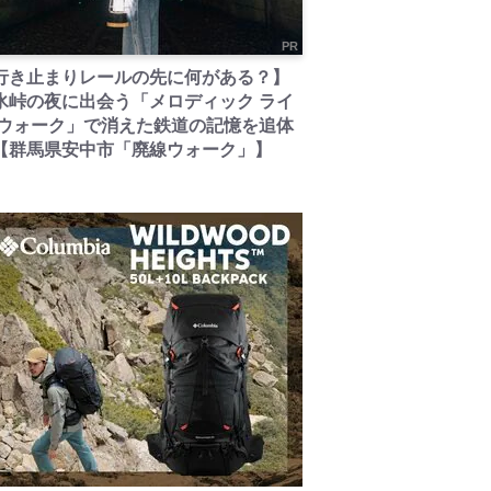
PR
行き止まりレールの先に何がある？】
氷峠の夜に出会う「メロディック ライ
 ウォーク」で消えた鉄道の記憶を追体
【群馬県安中市「廃線ウォーク」】