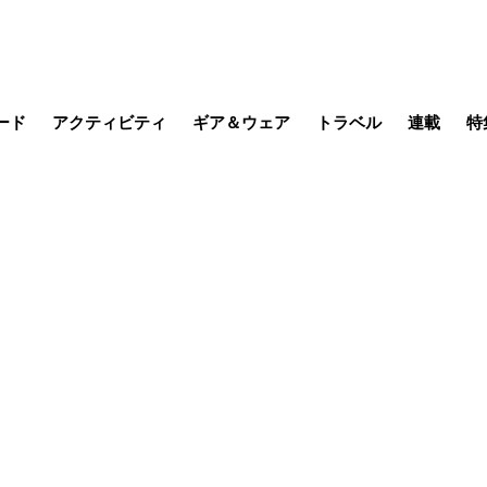
ード
アクティビティ
ギア＆ウェア
トラベル
連載
特
メラ
MTB
写真・動画
その他アクティビティ
キャンプ
スノー
その他
温泉・宿
名所・観光
日本で山
缶詰博士の
そこに山
ブーツの
日本人ハイカ
低山小道
尾瀬ガイド
わたし、
耕して焙
その他連
フィッシング
登山
食事・お酒
季節の虫