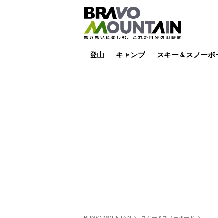
登山
キャンプ
スキー＆スノーボ
山小屋泊
山小屋ライブカメラ
テント泊
雪山
低山
山ご飯
その他登山
焚き火
その他キャンプ
スキー場ライブカ
バックカントリー
日帰り
キャンプ飯
スキー場
BRAVO MOUNTAIN
スキー＆スノーボード