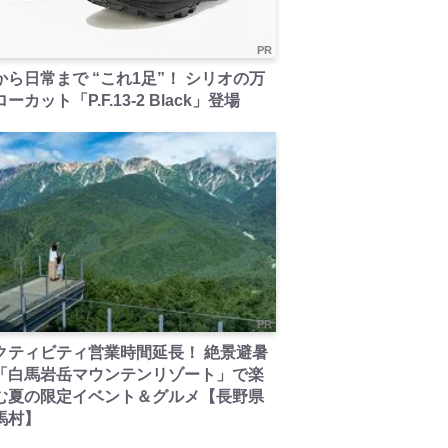
PR
から日常まで “これ1足”！ シリオの万
ーカット「P.F.13-2 Black」登場
PR
クティビティ営業時間延長！ 絶景避暑
「白馬岩岳マウンテンリゾート」で楽
む夏の限定イベント＆グルメ【長野県
馬村】