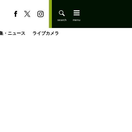
集・ニュース
ライブカメラ
登りはじめました
缶たん”CAN”P料理
小屋を興して
国の街角で
ーのネパール移住見聞録「Like a Rolling Stone」
具＆技術研究所
きららの“おぜ沼“日記
山小屋はじめます
煎して走る男
載
スキー場
山小屋