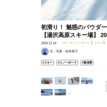
初滑り！ 魅惑のパウダ
【湯沢高原スキー場】 20
スキー＆スノーボード
スキー場
2024.12.24
文・写真：
松井英子
#スキー
#スノーボード
#新潟県
…