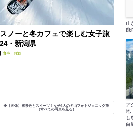
山
能ロ
ースノーと冬カフェで楽しむ女子旅
24・新潟県
食事・お酒
ア
◆【画像】雪景色とスイーツ！女子2人の冬山フォトジェニック旅
（すべての写真を見る）
地
し
白