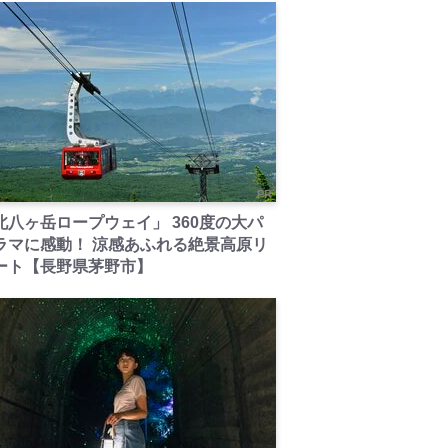
PR
北八ヶ岳ロープウェイ」 360度の大パ
ラマに感動！ 涼感あふれる絶景高原リ
ート【長野県茅野市】