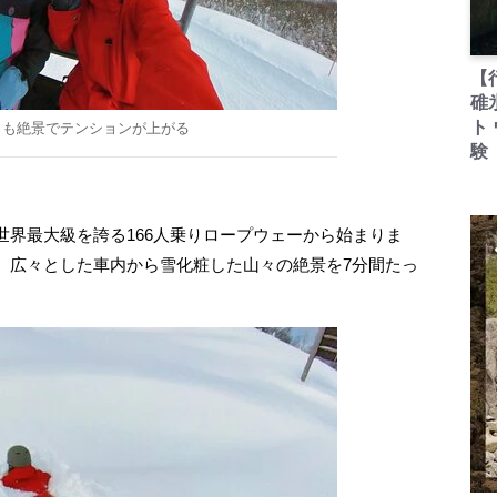
【
碓
ト
らも絶景でテンションが上がる
験
界最大級を誇る166人乗りロープウェーから始まりま
、広々とした車内から雪化粧した山々の絶景を7分間たっ