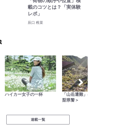
「荷物の順序や位置」積
載のコツとは？「実体験
レポ」
辰口 稚菜
載
ハイカー女子の一杯
「山岳遭難」のリアル＜山
今日も
梨県警＞
連載一覧