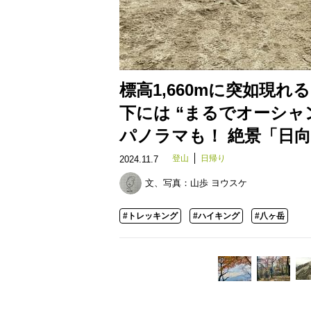
標高1,660mに突如現れ
下には “まるでオーシャ
パノラマも！ 絶景「日
登山
日帰り
2024.11.7
文、写真：
山歩 ヨウスケ
#トレッキング
#ハイキング
#八ヶ岳