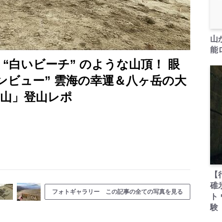
山
能ロ
る “白いビーチ” のような山頂！ 眼
ンビュー” 雲海の幸運＆八ヶ岳の大
向山」登山レポ
【
碓
フォトギャラリー この記事の全ての写真を見る
ト
験