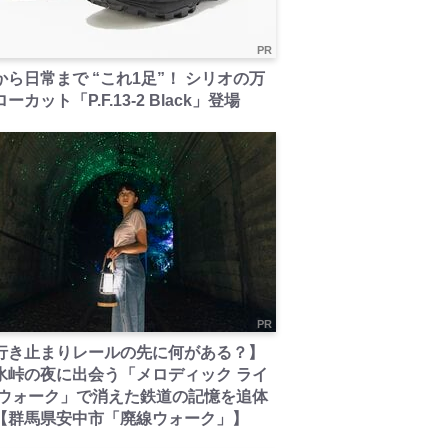
PR
から日常まで “これ1足”！ シリオの万
ーカット「P.F.13-2 Black」登場
PR
行き止まりレールの先に何がある？】
氷峠の夜に出会う「メロディック ライ
 ウォーク」で消えた鉄道の記憶を追体
【群馬県安中市「廃線ウォーク」】