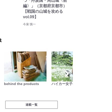
つ「丹波国・周山城〈前
編〉」（京都府京都市）
【戦国の山城を攻める
vol.09】
今泉 慎一
載
behind the products
ハイカー女子の一杯
南アル
連載一覧