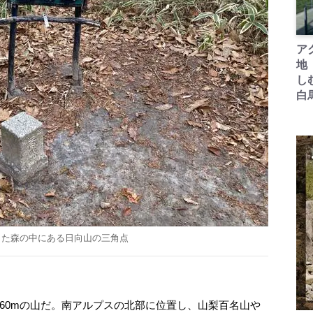
ア
地
し
白
した森の中にある日向山の三角点
60mの山だ。南アルプスの北部に位置し、山梨百名山や