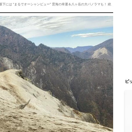
！ 眼下には “まるでオーシャンビュー” 雲海の幸運＆八ヶ岳の大パノラマも！ 絶
ピ