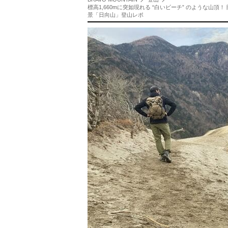
標高1,660mに突如現れる “白いビーチ” のような山頂
景「日向山」登山レポ