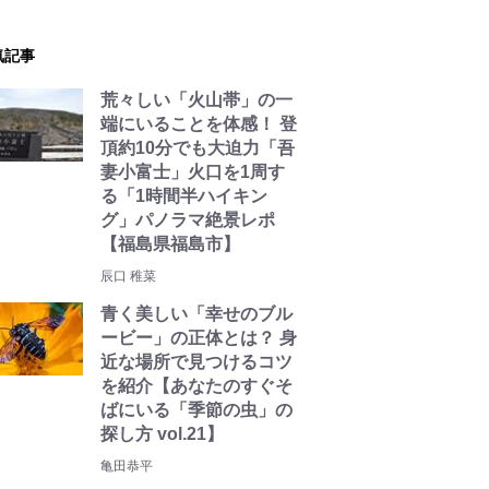
気記事
荒々しい「火山帯」の一
端にいることを体感！ 登
頂約10分でも大迫力「吾
妻小富士」火口を1周す
る「1時間半ハイキン
グ」パノラマ絶景レポ
【福島県福島市】
辰口 稚菜
青く美しい「幸せのブル
ービー」の正体とは？ 身
近な場所で見つけるコツ
を紹介【あなたのすぐそ
ばにいる「季節の虫」の
探し方 vol.21】
亀田恭平