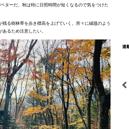
がベターだ。秋は特に日照時間が短くなるので気をつけた
が残る樹林帯を歩き標高を上げていく。所々に絨毯のよう
があるため注意したい。
連
あなたの知らない高所登山
料理と道具とアウトドア
の世界