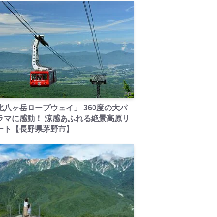
PR
北八ヶ岳ロープウェイ」 360度の大パ
ラマに感動！ 涼感あふれる絶景高原リ
ート【長野県茅野市】