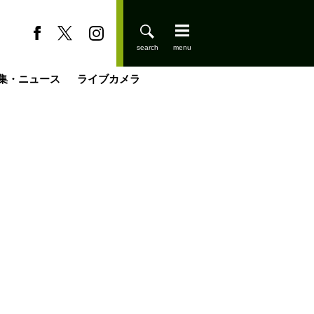
集・ニュース
ライブカメラ
登りはじめました
缶たん”CAN”P料理
小屋を興して
国の街角で
ーのネパール移住見聞録「Like a Rolling Stone」
具＆技術研究所
きららの“おぜ沼“日記
山小屋はじめます
煎して走る男
載
スキー場
山小屋