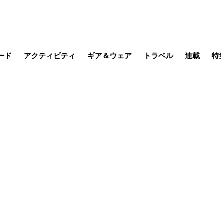
ード
アクティビティ
ギア＆ウェア
トラベル
連載
特
メラ
MTB
写真・動画
その他アクティビティ
キャンプ
スノー
その他
温泉・宿
名所・観光
日本で山
缶詰博士の
そこに山
ブーツの
日本人ハイカ
低山小道
尾瀬ガイド
わたし、
耕して焙
その他連
フィッシング
登山
食事・お酒
季節の虫