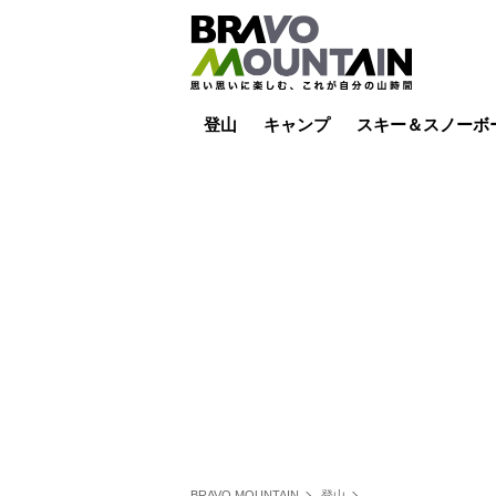
登山
キャンプ
スキー＆スノーボ
山小屋泊
山小屋ライブカメラ
テント泊
雪山
低山
山ご飯
その他登山
焚き火
その他キャンプ
スキー場ライブカ
バックカントリー
日帰り
キャンプ飯
スキー場
BRAVO MOUNTAIN
登山