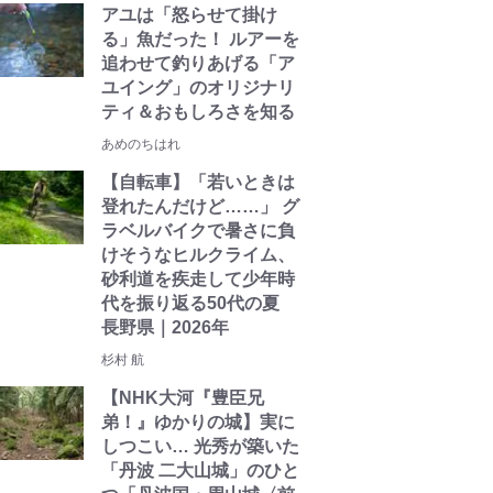
アユは「怒らせて掛け
る」魚だった！ ルアーを
追わせて釣りあげる「ア
ユイング」のオリジナリ
ティ＆おもしろさを知る
あめのちはれ
【自転車】「若いときは
登れたんだけど……」 グ
ラベルバイクで暑さに負
けそうなヒルクライム、
砂利道を疾走して少年時
代を振り返る50代の夏
長野県｜2026年
杉村 航
【NHK大河『豊臣兄
弟！』ゆかりの城】実に
しつこい… 光秀が築いた
「丹波 二大山城」のひと