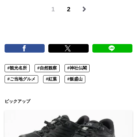
1
2
#観光名所
#自然観察
#神社仏閣
#ご当地グルメ
#紅葉
#飯盛山
ピックアップ