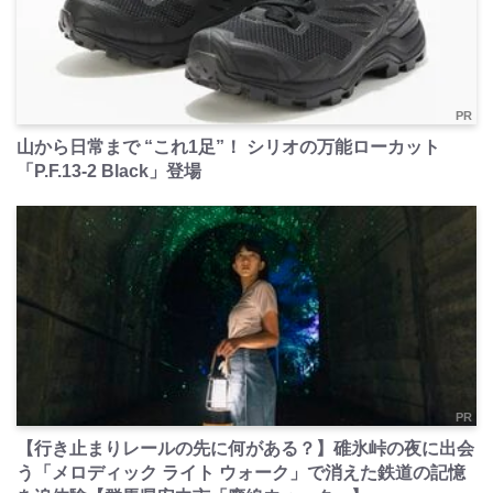
PR
山から日常まで “これ1足”！ シリオの万能ローカット
「P.F.13-2 Black」登場
PR
【行き止まりレールの先に何がある？】碓氷峠の夜に出会
う「メロディック ライト ウォーク」で消えた鉄道の記憶