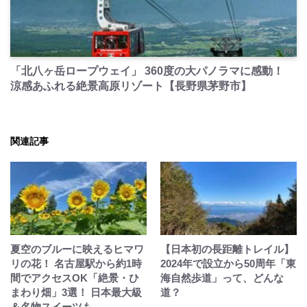
PR
「北八ヶ岳ロープウェイ」 360度の大パノラマに感動！
涼感あふれる絶景高原リゾート【長野県茅野市】
関連記事
夏空のブルーに映えるヒマワ
【日本初の長距離トレイル】
リの花！ 名古屋駅から約1時
2024年で設立から50周年「東
間でアクセスOK「絶景・ひ
海自然歩道」って、どんな
まわり畑」3選！ 日本最大級
道？
＆名物スイーツも