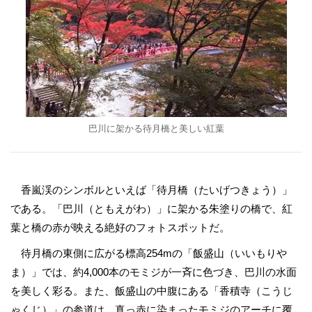
巴川に架かる待月橋と美しい紅葉
香嵐渓のシンボルといえば「待月橋（たいげつきょう）」
である。「巴川（ともえがわ）」に架かる朱塗りの橋で、紅
葉と橋の赤が映える絶好のフォトスポットだ。
待月橋の東側に広がる標高254mの「飯盛山（いいもりや
ま）」では、約4,000本のモミジが一斉に色づき、巴川の水面
を美しく彩る。また、飯盛山の中腹にある「香積寺（こうじ
ゃくじ）」の参道は、真っ赤に染まったモミジのアーチに覆