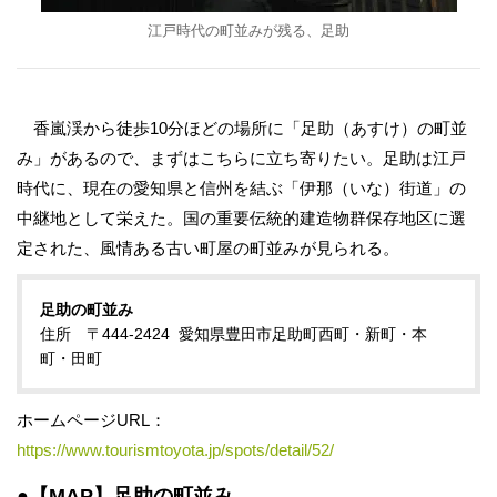
江戸時代の町並みが残る、足助
香嵐渓から徒歩10分ほどの場所に「足助（あすけ）の町並
み」があるので、まずはこちらに立ち寄りたい。足助は江戸
時代に、現在の愛知県と信州を結ぶ「伊那（いな）街道」の
中継地として栄えた。国の重要伝統的建造物群保存地区に選
定された、風情ある古い町屋の町並みが見られる。
足助の町並み
住所 〒444-2424 愛知県豊田市足助町西町・新町・本
町・田町
ホームページURL：
https://www.tourismtoyota.jp/spots/detail/52/
●【MAP】足助の町並み