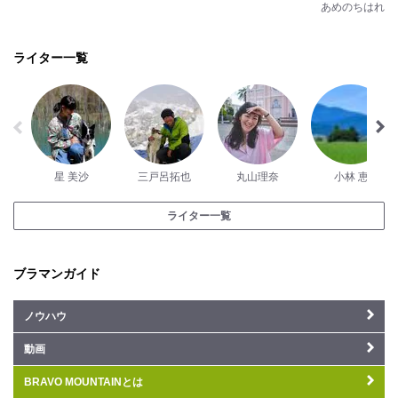
あめのちはれ
ライター一覧
星 美沙
三戸呂拓也
丸山理奈
小林 恵
ライター一覧
ブラマンガイド
ノウハウ
動画
BRAVO MOUNTAINとは