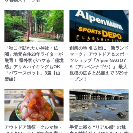
「秋こそ訪れたい神社・仏
創業の地 名古屋に「新ランド
閣」地元在住20年ライターが
マーク」 アウトドア＆スポー
厳選！ 県外客がハマる「秘境
ツショップ『Alpen NAGOY
感」アリ＆ハイキングもOK
A（アルペンナゴヤ）』 最大
「パワースポット」3選【山
規模の広さと品揃えで 3/29オ
梨編】
ープン！
アウトドア遠征・クルマ旅・
手元に残る “リアル感” の魅