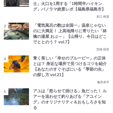
士」火口を1周する「1時間半ハイキン
グ」パノラマ絶景レポ【福島県福島市】
辰口 稚菜
「電気風呂の数は全国一」温泉じゃない
のに大満足！ 上高地帰りに寄りたい「林
檎の湯屋 おぶ～」【山帰り、今日はどこ
でととのう？ vol.7】
芝崎 樹里
青く美しい「幸せのブルービー」の正体
とは？ 身近な場所で見つけるコツを紹介
【あなたのすぐそばにいる「季節の虫」
の探し方 vol.21】
亀田恭平
アユは「怒らせて掛ける」魚だった！ ル
アーを追わせて釣りあげる「アユイン
グ」のオリジナリティ＆おもしろさを知
る