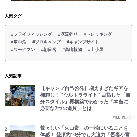
人気タグ
#フライフィッシング
#渓流釣り
#トレッキング
#車中泊
#ソロキャンプ
#キャンプサイト
#ワークマン
#朝日岳
#高山植物
#山小屋
人気記事
【キャンプ自己啓発】増えすぎたギアを
棚卸し！ “ウルトラライト” 目指した「自
分スタイル」再構築でわかった「本当に
必要な7つの道具」とは
猫田 猫之介
荒々しい「火山帯」の一端にいることを
体感！ 登頂約10分でも大迫力「吾妻小富