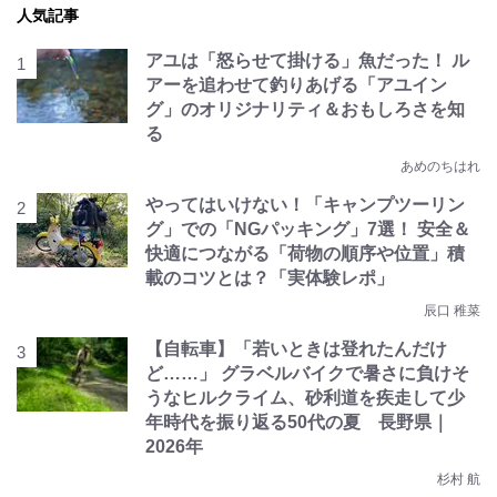
人気記事
アユは「怒らせて掛ける」魚だった！ ル
アーを追わせて釣りあげる「アユイン
グ」のオリジナリティ＆おもしろさを知
る
あめのちはれ
やってはいけない！「キャンプツーリン
グ」での「NGパッキング」7選！ 安全＆
快適につながる「荷物の順序や位置」積
載のコツとは？「実体験レポ」
辰口 稚菜
【自転車】「若いときは登れたんだけ
ど……」 グラベルバイクで暑さに負けそ
うなヒルクライム、砂利道を疾走して少
年時代を振り返る50代の夏 長野県｜
2026年
杉村 航