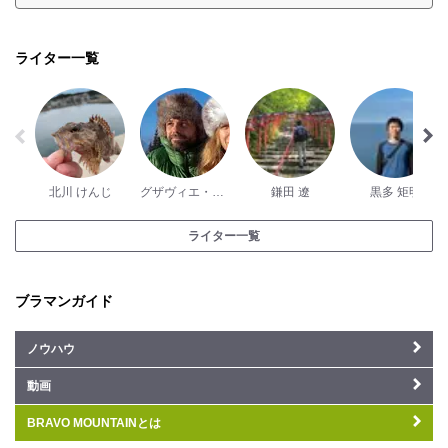
ライター一覧
北川 けんじ
グザヴィエ・パッシュ
鎌田 遼
黒多 矩明
ライター一覧
ブラマンガイド
ノウハウ
動画
BRAVO MOUNTAINとは