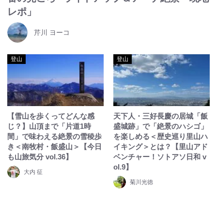
レポ」
芹川 ヨーコ
登山
登山
【雪山を歩くってどんな感
天下人・三好長慶の居城「飯
じ？】山頂まで「片道1時
盛城跡」で「絶景のハシゴ」
間」で味わえる絶景の雪稜歩
を楽しめる＜歴史巡り里山ハ
き＜南牧村・飯盛山＞【今日
イキング＞とは？【里山アド
も山旅気分 vol.36】
ベンチャー！ソトアソ日和 v
ol.9】
大内 征
菊川光徳