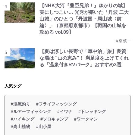
【NHK大河『豊臣兄弟！』ゆかりの城】
実にしつこい… 光秀が築いた「丹波 二大
山城」のひとつ「丹波国・周山城〈前
編〉」（京都府京都市）【戦国の山城を
攻める vol.09】
今泉 慎一
【夏は涼しい長野で「車中泊」旅】良質
な湯は “山の恵み”！ 満足度を上げてくれ
る「温泉付きRVパーク」おすすめ3選
人気タグ
#渓流釣り
#フライフィッシング
#ルアーフィッシング
#イワナ
#トレッキング
#ハイキング
#ソロキャンプ
#ワークマン
#高山植物
#山小屋