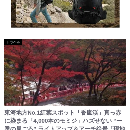
トラベル
東海地方No.1紅葉スポット「香嵐渓」真っ赤
に染まる「4,000本のモミジ」ハズせない “一
番の見ごろ” ライトアップ＆アーチ絶景「現地