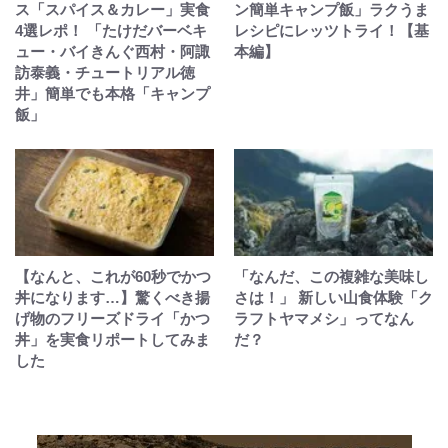
ス「スパイス＆カレー」実食
ン簡単キャンプ飯」ラクうま
4選レポ！ 「たけだバーベキ
レシピにレッツトライ！【基
ュー・バイきんぐ西村・阿諏
本編】
訪泰義・チュートリアル徳
井」簡単でも本格「キャンプ
飯」
【なんと、これが60秒でかつ
「なんだ、この複雑な美味し
丼になります…】驚くべき揚
さは！」 新しい山食体験「ク
げ物のフリーズドライ「かつ
ラフトヤマメシ」ってなん
丼」を実食リポートしてみま
だ？
した