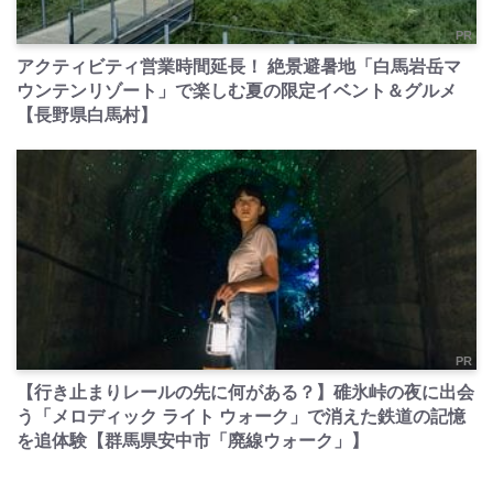
PR
アクティビティ営業時間延長！ 絶景避暑地「白馬岩岳マ
ウンテンリゾート」で楽しむ夏の限定イベント＆グルメ
【長野県白馬村】
PR
【行き止まりレールの先に何がある？】碓氷峠の夜に出会
う「メロディック ライト ウォーク」で消えた鉄道の記憶
を追体験【群馬県安中市「廃線ウォーク」】