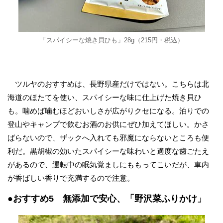
「スパイシーな焼き貝ひも」28g（215円・税込）
ツルヤのおすすめは、長野県産だけではない。こちらは北
海道のほたてを使い、スパイシーな味に仕上げた焼き貝ひ
も。噛めば噛むほどおいしさが広がりクセになる。泊りでの
登山やキャンプで飲むお酒のお供にぜひ加えてほしい。かさ
ばらないので、ザックへ入れても邪魔にならないところも便
利だ。黒胡椒の効いたスパイシーな味わいと適度な歯ごたえ
があるので、運転中の眠気覚ましにももってこいだが、車内
が香ばしい香りで充満するので注意。
●おすすめ5 無添加で安心、「野沢菜ふりかけ」