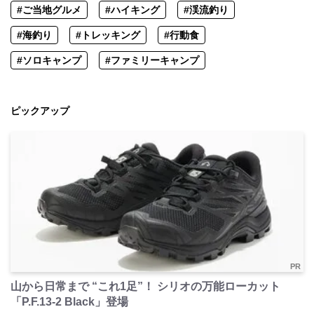
#ご当地グルメ
#ハイキング
#渓流釣り
#海釣り
#トレッキング
#行動食
#ソロキャンプ
#ファミリーキャンプ
ピックアップ
PR
山から日常まで “これ1足”！ シリオの万能ローカット
「P.F.13-2 Black」登場