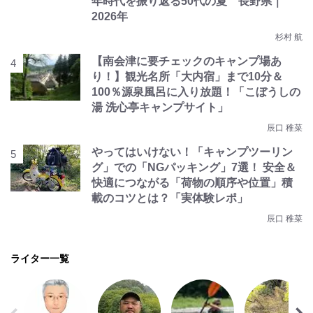
年時代を振り返る50代の夏 長野県｜
2026年
杉村 航
【南会津に要チェックのキャンプ場あ
り！】観光名所「大内宿」まで10分＆
100％源泉風呂に入り放題！「こぼうしの
湯 洗心亭キャンプサイト」
辰口 稚菜
やってはいけない！「キャンプツーリン
グ」での「NGパッキング」7選！ 安全＆
快適につながる「荷物の順序や位置」積
載のコツとは？「実体験レポ」
辰口 稚菜
ライター一覧