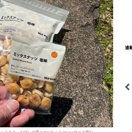
連
低山小道具＆技術研究所
里山アドベンチャー！ソト
アソ日和