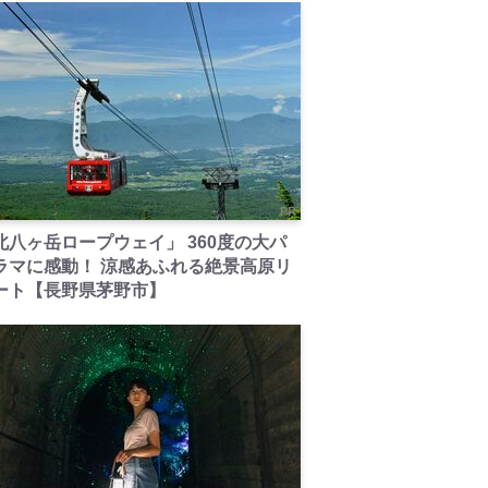
PR
北八ヶ岳ロープウェイ」 360度の大パ
ラマに感動！ 涼感あふれる絶景高原リ
ート【長野県茅野市】