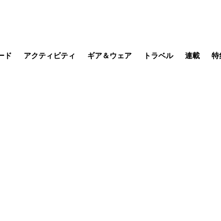
ード
アクティビティ
ギア＆ウェア
トラベル
連載
特
メラ
MTB
写真・動画
その他アクティビティ
キャンプ
スノー
その他
温泉・宿
名所・観光
缶詰博士の
そこに山
ブーツの
季節の虫
日本人ハイカ
低山小道
尾瀬ガイド
わたし、
耕して焙
その他連
フィッシング
登山
食事・お酒
日本で山