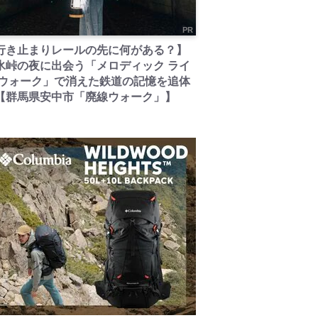
PR
行き止まりレールの先に何がある？】
氷峠の夜に出会う「メロディック ライ
 ウォーク」で消えた鉄道の記憶を追体
【群馬県安中市「廃線ウォーク」】