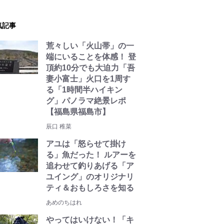
気記事
荒々しい「火山帯」の一
端にいることを体感！ 登
頂約10分でも大迫力「吾
妻小富士」火口を1周す
る「1時間半ハイキン
グ」パノラマ絶景レポ
【福島県福島市】
辰口 稚菜
アユは「怒らせて掛け
る」魚だった！ ルアーを
追わせて釣りあげる「ア
ユイング」のオリジナリ
ティ＆おもしろさを知る
あめのちはれ
やってはいけない！「キ