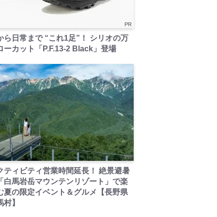
PR
から日常まで “これ1足”！ シリオの万
ーカット「P.F.13-2 Black」登場
PR
クティビティ営業時間延長！ 絶景避暑
「白馬岩岳マウンテンリゾート」で楽
む夏の限定イベント＆グルメ【長野県
馬村】