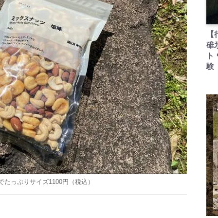
【
碓
ト
験
gでたっぷりサイズ1100円（税込）