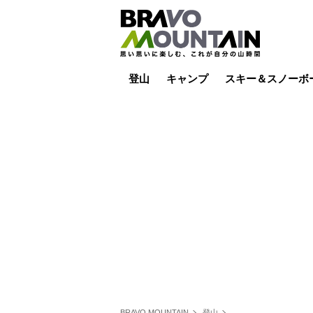
登山
キャンプ
スキー＆スノーボ
山小屋泊
山小屋ライブカメラ
テント泊
雪山
低山
山ご飯
その他登山
焚き火
その他キャンプ
スキー場ライブカ
バックカントリー
日帰り
キャンプ飯
スキー場
BRAVO MOUNTAIN
登山