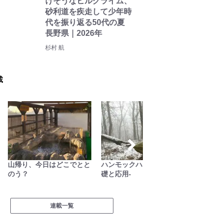
けそうなヒルクライム、
砂利道を疾走して少年時
代を振り返る50代の夏
長野県｜2026年
杉村 航
載
山帰り、今日はどこでとと
ハンモックハイキング -基
尾瀬ガ
のう？
礎と応用-
沼“日記
連載一覧