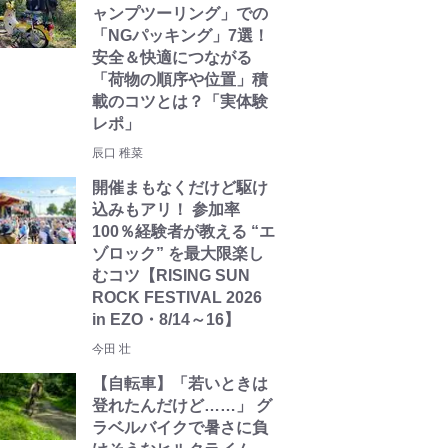
ャンプツーリング」での
「NGパッキング」7選！
安全＆快適につながる
「荷物の順序や位置」積
載のコツとは？「実体験
レポ」
辰口 稚菜
開催まもなくだけど駆け
込みもアリ！ 参加率
100％経験者が教える “エ
ゾロック” を最大限楽し
むコツ【RISING SUN
ROCK FESTIVAL 2026
in EZO・8/14～16】
今田 壮
【自転車】「若いときは
登れたんだけど……」 グ
ラベルバイクで暑さに負