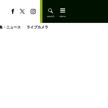
集・ニュース
ライブカメラ
缶たん”CAN”P料理
小屋を興して
国の街角で
ーのネパール移住見聞録「Like a Rolling Stone」
具＆技術研究所
きららの“おぜ沼“日記
山小屋はじめます
煎して走る男
載
スキー場
登りはじめました
山小屋