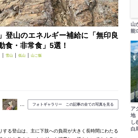
山
能ロ
」登山のエネルギー補給に「無印良
動食・非常食」5選！
泊
雪山
低山
山ご飯
…
フォトギャラリー この記事の全ての写真を見る
ア
地
し
白
りする登山は、主に下肢への負荷が大きく長時間にわたる