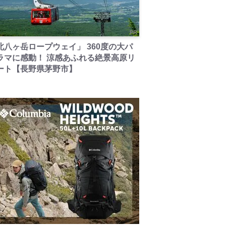
PR
北八ヶ岳ロープウェイ」 360度の大パ
ラマに感動！ 涼感あふれる絶景高原リ
ート【長野県茅野市】