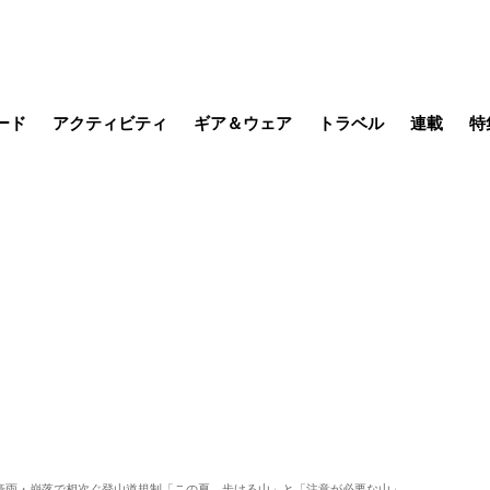
ード
アクティビティ
ギア＆ウェア
トラベル
連載
特
メラ
MTB
写真・動画
その他アクティビティ
キャンプ
スノー
その他
温泉・宿
名所・観光
缶詰博士の
そこに山
ブーツの
季節の虫
日本人ハイカ
低山小道
尾瀬ガイド
わたし、
耕して焙
その他連
フィッシング
登山
食事・お酒
日本で山
豪雨・崩落で相次ぐ登山道規制「この夏、歩ける山」と「注意が必要な山」