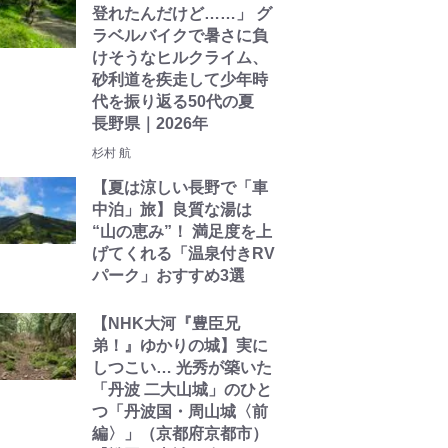
登れたんだけど……」 グ
ラベルバイクで暑さに負
けそうなヒルクライム、
砂利道を疾走して少年時
代を振り返る50代の夏
長野県｜2026年
杉村 航
【夏は涼しい長野で「車
中泊」旅】良質な湯は
“山の恵み”！ 満足度を上
げてくれる「温泉付きRV
パーク」おすすめ3選
【NHK大河『豊臣兄
弟！』ゆかりの城】実に
しつこい… 光秀が築いた
「丹波 二大山城」のひと
つ「丹波国・周山城〈前
編〉」（京都府京都市）