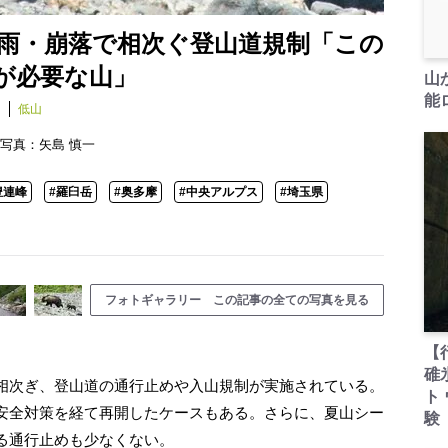
雨・崩落で相次ぐ登山道規制「この
が必要な山」
山
能ロ
泊
低山
写真：
矢島 慎一
豊連峰
#羅臼岳
#奥多摩
#中央アルプス
#埼玉県
フォトギャラリー この記事の全ての写真を見る
【
碓
相次ぎ、登山道の通行止めや入山規制が実施されている。
ト
安全対策を経て再開したケースもある。さらに、夏山シー
験
る通行止めも少なくない。