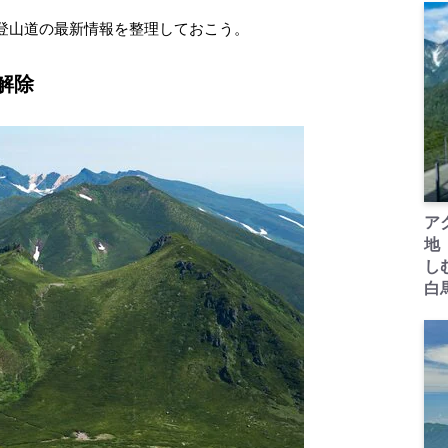
登山道の最新情報を整理しておこう。
解除
ア
地
し
白