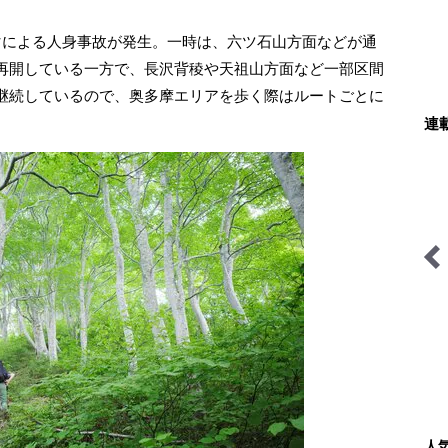
による人身事故が発生。一時は、六ツ石山方面などが通
再開している一方で、長沢背稜や天祖山方面など一部区間
継続しているので、奥多摩エリアを歩く際はルートごとに
連
山カレンダー
耕して焙煎して走る男
絶景キャンプ場
葉を失うほど
に行こう-
人