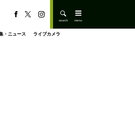
集・ニュース
ライブカメラ
缶たん”CAN”P料理
小屋を興して
国の街角で
ーのネパール移住見聞録「Like a Rolling Stone」
具＆技術研究所
きららの“おぜ沼“日記
山小屋はじめます
煎して走る男
載
スキー場
登りはじめました
山小屋