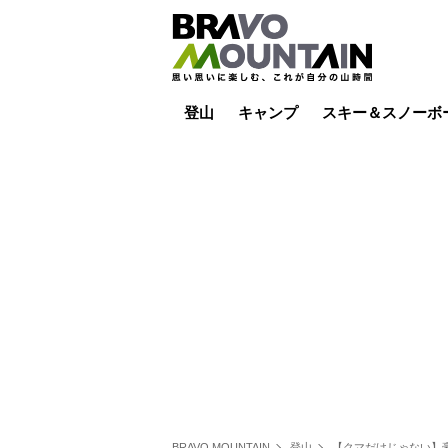
登山
キャンプ
スキー＆スノーボ
山小屋泊
山小屋ライブカメラ
テント泊
雪山
低山
山ご飯
その他登山
焚き火
その他キャンプ
スキー場ライブカ
バックカントリー
日帰り
キャンプ飯
スキー場
BRAVO MOUNTAIN
登山
【クマだけじゃない】