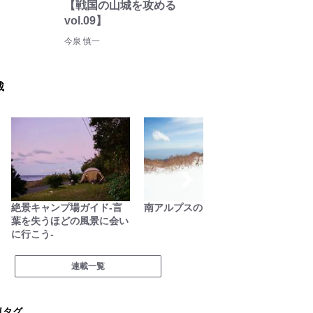
【戦国の山城を攻める
vol.09】
今泉 慎一
載
ガイド-言
南アルプスの日々
古くて新しい「ブッシュ
の風景に会い
ラフト」の世界
連載一覧
気タグ