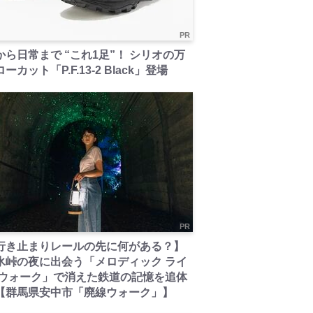
PR
から日常まで “これ1足”！ シリオの万
ーカット「P.F.13-2 Black」登場
PR
行き止まりレールの先に何がある？】
氷峠の夜に出会う「メロディック ライ
 ウォーク」で消えた鉄道の記憶を追体
【群馬県安中市「廃線ウォーク」】