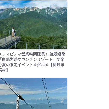
PR
クティビティ営業時間延長！ 絶景避暑
「白馬岩岳マウンテンリゾート」で楽
む夏の限定イベント＆グルメ【長野県
馬村】