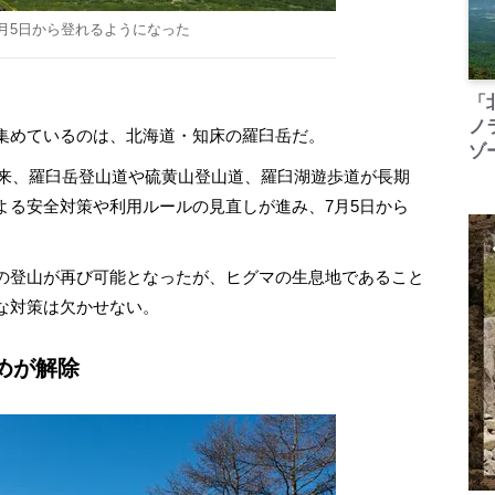
月5日から登れるようになった
「
ノ
集めているのは、北海道・知床の羅臼岳だ。
ゾ
以来、羅臼岳登山道や硫黄山登山道、羅臼湖遊歩道が長期
よる安全対策や利用ルールの見直しが進み、7月5日から
の登山が再び可能となったが、ヒグマの生息地であること
な対策は欠かせない。
めが解除