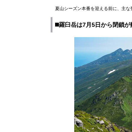
夏山シーズン本番を迎える前に、主な
◼️羅臼岳は7月5日から閉鎖が