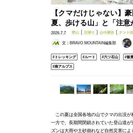
【クマだけじゃない】豪
夏、歩ける山」と「注意
登山
日帰り
山小屋泊
テント
2026.7.7
文：
BRAVO MOUNTAIN編集部
#トレッキング
#ルート
#六ツ石山
#飯
#南アルプス
この夏は全国各地の山でクマの出没が
一方で、長期間閉鎖されていた登山道が
ズンは大雨や土砂崩れなど自然災害によ