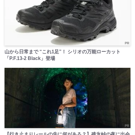
PR
山から日常まで “これ1足”！ シリオの万能ローカット
「P.F.13-2 Black」登場
PR
【行き止まりレールの先に何がある？】碓氷峠の夜に出会