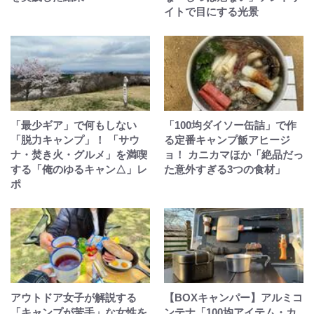
イトで目にする光景
「最少ギア」で何もしない
「100均ダイソー缶詰」で作
「脱力キャンプ」！ 「サウ
る定番キャンプ飯アヒージ
ナ・焚き火・グルメ」を満喫
ョ！ カニカマほか「絶品だっ
する「俺のゆるキャン△」レ
た意外すぎる3つの食材」
ポ
アウトドア女子が解説する
【BOXキャンパー】アルミコ
「キャンプが苦手」な女性を
ンテナ「100均アイテム・カ