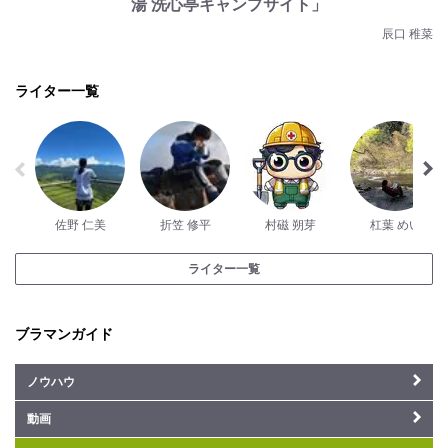
湯 洗心亭キャンプサイト」
辰口 稚菜
ライター一覧
佐野 仁美
折笠 修平
村磁 朔芽
杠葉 めい
ライター一覧
ブラマンガイド
ノウハウ
動画