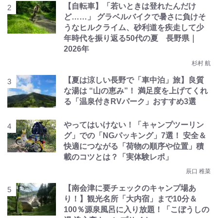
【自転車】「若いときは登れたんだけ
ど……」 グラベルバイクで暑さに負けそ
うなヒルクライム、砂利道を疾走して少
年時代を振り返る50代の夏 長野県｜
2026年
杉村 航
【夏は涼しい長野で「車中泊」旅】良質
な湯は “山の恵み”！ 満足度を上げてくれ
る「温泉付きRVパーク」おすすめ3選
やってはいけない！「キャンプツーリン
グ」での「NGパッキング」7選！ 安全＆
快適につながる「荷物の順序や位置」積
載のコツとは？「実体験レポ」
辰口 稚菜
【南会津に要チェックのキャンプ場あ
り！】観光名所「大内宿」まで10分＆
100％源泉風呂に入り放題！「こぼうしの