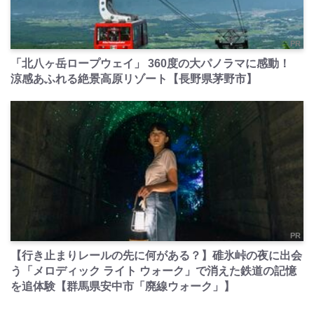
PR
「北八ヶ岳ロープウェイ」 360度の大パノラマに感動！
涼感あふれる絶景高原リゾート【長野県茅野市】
PR
【行き止まりレールの先に何がある？】碓氷峠の夜に出会
う「メロディック ライト ウォーク」で消えた鉄道の記憶
を追体験【群馬県安中市「廃線ウォーク」】