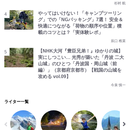
杉村 航
やってはいけない！「キャンプツーリン
グ」での「NGパッキング」7選！ 安全＆
快適につながる「荷物の順序や位置」積
載のコツとは？「実体験レポ」
辰口 稚菜
【NHK大河『豊臣兄弟！』ゆかりの城】
実にしつこい… 光秀が築いた「丹波 二大
山城」のひとつ「丹波国・周山城〈前
編〉」（京都府京都市）【戦国の山城を
攻める vol.09】
今泉 慎一
ライター一覧