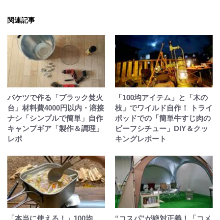
関連記事
バケツで作る「ブラック焚火
「100均アイテム」と「木の
台」材料費4000円以内・溶接
枝」でワイルド自作！ トライ
ナシ「シンプルで簡単」自作
ポッドでの「簡単牛すじ肉の
キャンプギア「製作＆調理」
ビーフシチュー」DIY＆クッ
レポ
キングレポート
「本当に使える！」100均
“コスパ”が絶対正義！「コメ