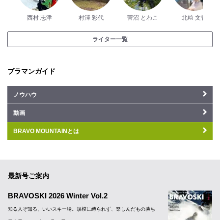
西村 志津
村澤 彩代
菅沼 とわこ
北﨑 文香
ライター一覧
ブラマンガイド
ノウハウ
動画
BRAVO MOUNTAINとは
最新号ご案内
BRAVOSKI 2026 Winter Vol.2
知る人ぞ知る、いいスキー場。規模に縛られず、楽しんだもの勝ち