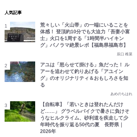
人気記事
荒々しい「火山帯」の一端にいることを
体感！ 登頂約10分でも大迫力「吾妻小富
士」火口を1周する「1時間半ハイキン
グ」パノラマ絶景レポ【福島県福島市】
辰口 稚菜
アユは「怒らせて掛ける」魚だった！ ル
アーを追わせて釣りあげる「アユイン
グ」のオリジナリティ＆おもしろさを知
る
あめのちはれ
【自転車】「若いときは登れたんだけ
ど……」 グラベルバイクで暑さに負けそ
うなヒルクライム、砂利道を疾走して少
年時代を振り返る50代の夏 長野県｜
2026年