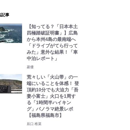
気記事
【知ってる？「日本本土
四極踏破証明書」】広島
から本州4島の最南端へ
「ドライブがてら行って
みた」意外な結果！「車
中泊レポート」
菱優
荒々しい「火山帯」の一
端にいることを体感！ 登
頂約10分でも大迫力「吾
妻小富士」火口を1周す
る「1時間半ハイキン
グ」パノラマ絶景レポ
【福島県福島市】
辰口 稚菜