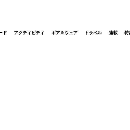
ード
アクティビティ
ギア＆ウェア
トラベル
連載
特
メラ
MTB
写真・動画
その他アクティビティ
キャンプ
スノー
その他
温泉・宿
名所・観光
山帰り、
季節の虫
日本で山
そこに山
ブーツの
日本人ハイカ
低山小道
尾瀬ガイド
わたし、
その他連
フィッシング
登山
食事・お酒
缶詰博士の