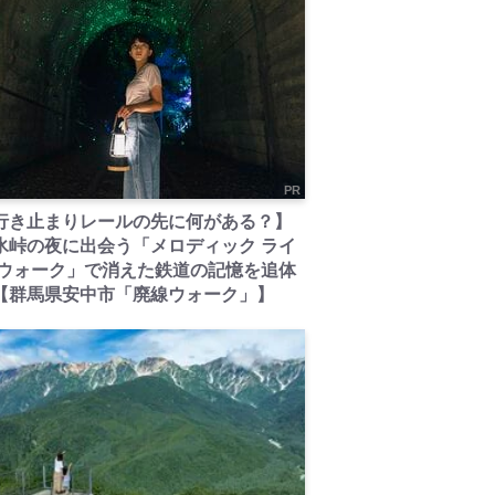
PR
行き止まりレールの先に何がある？】
氷峠の夜に出会う「メロディック ライ
 ウォーク」で消えた鉄道の記憶を追体
【群馬県安中市「廃線ウォーク」】