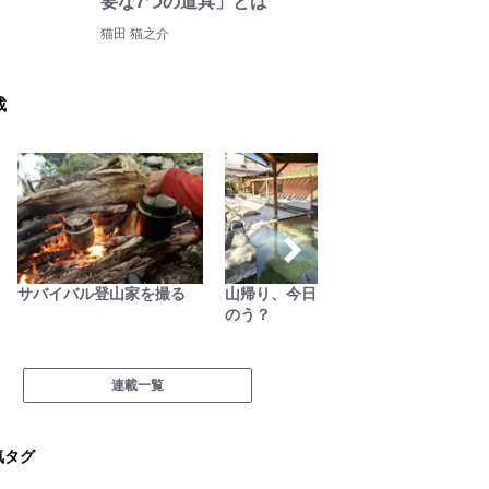
要な7つの道具」とは
猫田 猫之介
載
サバイバル登山家を撮る
山帰り、今日はどこでとと
絶景キ
のう？
葉を失
に行こう
連載一覧
気タグ