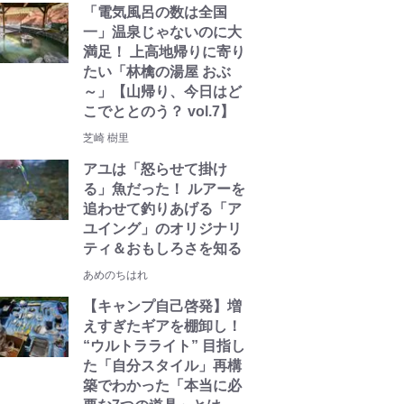
「電気風呂の数は全国
一」温泉じゃないのに大
満足！ 上高地帰りに寄り
たい「林檎の湯屋 おぶ
～」【山帰り、今日はど
こでととのう？ vol.7】
芝崎 樹里
アユは「怒らせて掛け
る」魚だった！ ルアーを
追わせて釣りあげる「ア
ユイング」のオリジナリ
ティ＆おもしろさを知る
あめのちはれ
【キャンプ自己啓発】増
えすぎたギアを棚卸し！
“ウルトラライト” 目指し
た「自分スタイル」再構
築でわかった「本当に必