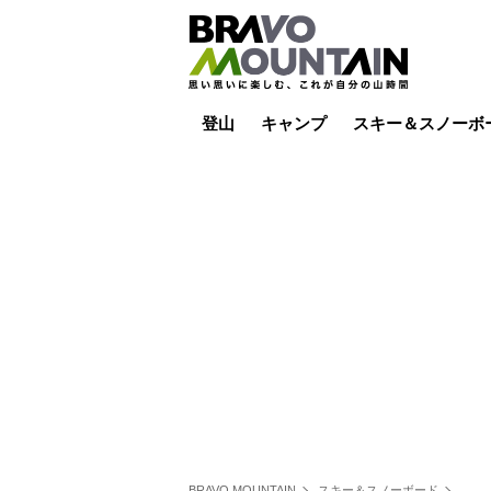
登山
キャンプ
スキー＆スノーボ
山小屋泊
山小屋ライブカメラ
テント泊
雪山
低山
山ご飯
その他登山
焚き火
その他キャンプ
スキー場ライブカ
バックカントリー
日帰り
キャンプ飯
スキー場
BRAVO MOUNTAIN
スキー＆スノーボード