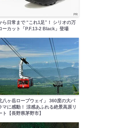
PR
から日常まで “これ1足”！ シリオの万
ーカット「P.F.13-2 Black」登場
PR
北八ヶ岳ロープウェイ」 360度の大パ
ラマに感動！ 涼感あふれる絶景高原リ
ート【長野県茅野市】