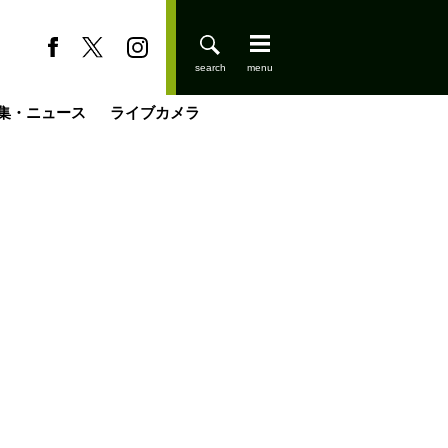
集・ニュース
ライブカメラ
今日はどこでととのう？
登りはじめました
小屋を興して
国の街角で
ーのネパール移住見聞録「Like a Rolling Stone」
具＆技術研究所
きららの“おぜ沼“日記
山小屋はじめます
載
スキー場
缶たん”CAN”P料理
山小屋