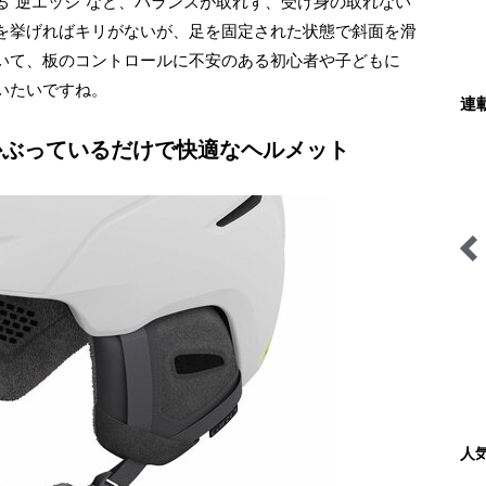
“逆エッジ”など、バランスが取れず、受け身の取れない
を挙げればキリがないが、足を固定された状態で斜面を滑
いて、板のコントロールに不安のある初心者や子どもに
いたいですね。
連
かぶっているだけで快適なヘルメット
ハンモックハイキング -基
無人地帯の遊び方
礎と応用-
人