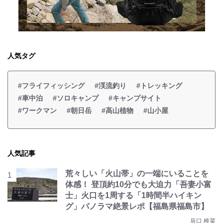
人気タグ
#フライフィッシング
#渓流釣り
#トレッキング
#車中泊
#ソロキャンプ
#キャンプサイト
#ワークマン
#朝日岳
#高山植物
#山小屋
人気記事
荒々しい「火山帯」の一端にいることを
体感！ 登頂約10分でも大迫力「吾妻小富
士」火口を1周する「1時間半ハイキン
グ」パノラマ絶景レポ【福島県福島市】
辰口 稚菜