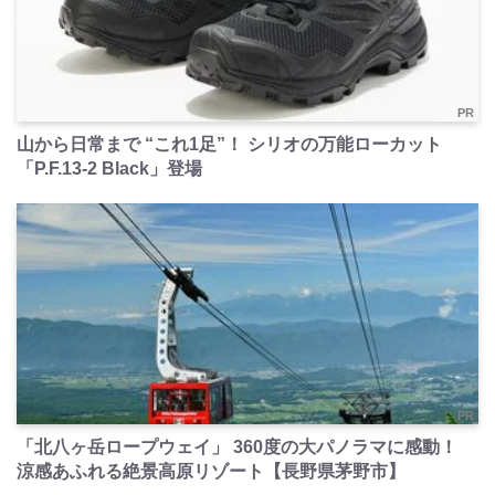
PR
山から日常まで “これ1足”！ シリオの万能ローカット
「P.F.13-2 Black」登場
PR
「北八ヶ岳ロープウェイ」 360度の大パノラマに感動！
涼感あふれる絶景高原リゾート【長野県茅野市】