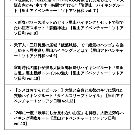
阪市内から“車で小一時間で行ける”「岩湧山」ハイキングルー
ト【里山アドベンチャー！ソトアソ日和 vol.７】
＜新春パワースポットめぐり＞里山ハイキングとセットで詣で
たい巨石スポット「磐船神社」【里山アドベンチャー！ソトア
ソ日和 vol.8】
天下人・三好長慶の居城「飯盛城跡」で「絶景のハシゴ」を楽
しめる＜歴史巡り里山ハイキング＞とは？【里山アドベンチャ
ー！ソトアソ日和 vol.9】
室町時代の謂れが残る大阪近郊日帰りハイキングルート「星田
古道」裏山新緑トレイルの魅力【里山アドベンチャー！ソトア
ソ日和 vol.10】
【シメはおでんとビール！】大阪と奈良と京都のキワに隠れた
穴場ハイキングルート「タイムスリップトレイル」【里山アド
ベンチャー！ソトアソ日和 vol.12】
12年に一度「辰年にしか見れないお宝」を拝観。大阪近郊冬ハ
イキング満喫ルート【里山アドベンチャー！ソトアソ日和
vol.13】