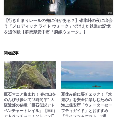
PR
【行き止まりレールの先に何がある？】碓氷峠の夜に出会
う「メロディック ライト ウォーク」で消えた鉄道の記憶
を追体験【群馬県安中市「廃線ウォーク」】
関連記事
巨石マニア集まれ！ 春の山を
夏休み前に要チェック！「水
のんびり歩いて“3時間半” 大
遊び」を安全に楽しむための
阪近郊の秘境「巨石伝説アド
海上保安庁「ウォーターセー
ベンチャートレイル」【里山
フティガイド」とおすすめ
アドベンチャー！ソトアソ日
「ライフジャケット」3選