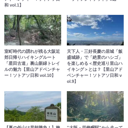
和 vol.1】
室町時代の謂れが残る大阪近
天下人・三好長慶の居城「飯
郊日帰りハイキングルート
盛城跡」で「絶景のハシゴ」
「星田古道」裏山新緑トレイ
を楽しめる＜歴史巡り里山ハ
ルの魅力【里山アドベンチャ
イキング＞とは？【里山アド
ー！ソトアソ日和 vol.10】
ベンチャー！ソトアソ日和 v
ol.9】
【夏の低山は早朝勝負！】梅
”大阪・四條畷駅”から走って