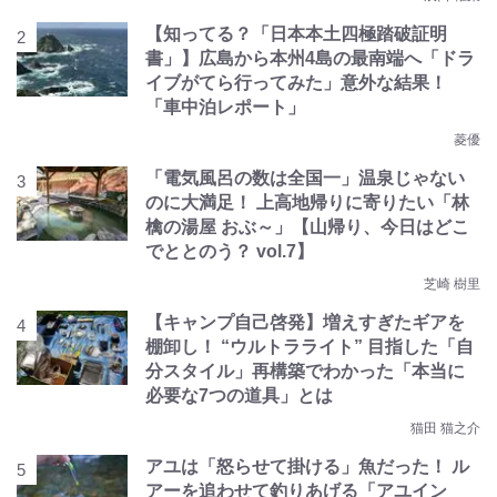
【知ってる？「日本本土四極踏破証明
書」】広島から本州4島の最南端へ「ドラ
イブがてら行ってみた」意外な結果！
「車中泊レポート」
菱優
「電気風呂の数は全国一」温泉じゃない
のに大満足！ 上高地帰りに寄りたい「林
檎の湯屋 おぶ～」【山帰り、今日はどこ
でととのう？ vol.7】
芝崎 樹里
【キャンプ自己啓発】増えすぎたギアを
棚卸し！ “ウルトラライト” 目指した「自
分スタイル」再構築でわかった「本当に
必要な7つの道具」とは
猫田 猫之介
アユは「怒らせて掛ける」魚だった！ ル
アーを追わせて釣りあげる「アユイン