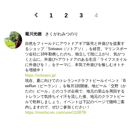
1
2
3
4
菊川光徳
きくがわみつのり
自然をフィールドにアウトドアギア販売と外遊びを提案す
るショップ「Sotoaso（ソトアソ）」を経営。マリンスポー
ツ会社に18年勤務したのち、独立して陸に上がり、気がつ
くと山に。外遊び=アウトドアのある生活「ライフスタイル
に外遊びを！」をテーマに、本気で外遊びを愉しむオトナ
を増殖中！
https://sotoaso.jp/
現在、夏に向けてのトレラン×クラフトビールイベント「B
eeRun（ビーラン）」を毎月1回開催。地ビール「交野（か
たの）ビール」とのコラボ企画で、地元の里山を周回する
トレランで気持ちイイ汗を流した後、地元のクラフトビー
ルで乾杯しましょう。イベントは下記のページで随時ご案
内しますので、ぜひご参加ください！
https://moshicom.com/user/110879/