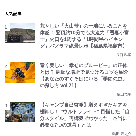
人気記事
荒々しい「火山帯」の一端にいることを
体感！ 登頂約10分でも大迫力「吾妻小富
士」火口を1周する「1時間半ハイキン
グ」パノラマ絶景レポ【福島県福島市】
辰口 稚菜
青く美しい「幸せのブルービー」の正体
とは？ 身近な場所で見つけるコツを紹介
【あなたのすぐそばにいる「季節の虫」
の探し方 vol.21】
亀田恭平
【キャンプ自己啓発】増えすぎたギアを
棚卸し！ “ウルトラライト” 目指した「自
分スタイル」再構築でわかった「本当に
必要な7つの道具」とは
猫田 猫之介