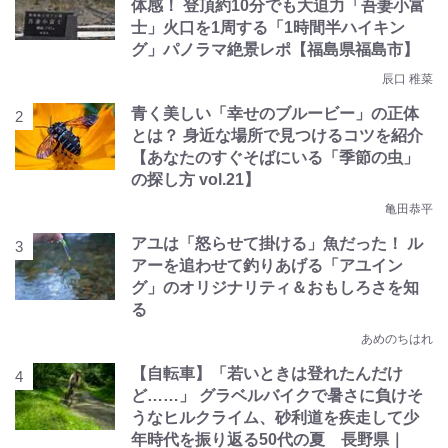
体感！ 登頂約10分でも大迫力「吾妻小富
士」火口を1周する「1時間半ハイキン
グ」パノラマ絶景レポ【福島県福島市】
辰口 稚菜
青く美しい「幸せのブルービー」の正体
とは？ 身近な場所で見つけるコツを紹介
【あなたのすぐそばにいる「季節の虫」
の探し方 vol.21】
亀田恭平
アユは「怒らせて掛ける」魚だった！ ル
アーを追わせて釣りあげる「アユイン
グ」のオリジナリティ＆おもしろさを知
る
あめのちはれ
【自転車】「若いときは登れたんだけ
ど……」 グラベルバイクで暑さに負けそ
うなヒルクライム、砂利道を疾走して少
年時代を振り返る50代の夏 長野県｜