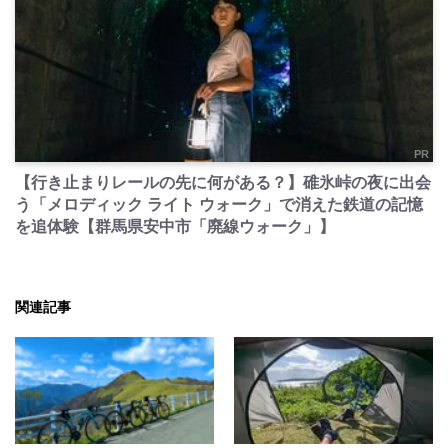
PR
【行き止まりレールの先に何がある？】碓氷峠の夜に出会
う「メロディック ライト ウォーク」で消えた鉄道の記憶
を追体験【群馬県安中市「廃線ウォーク」】
関連記事