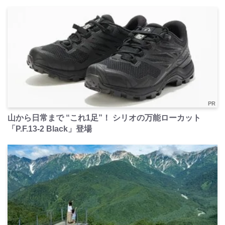
PR
山から日常まで “これ1足”！ シリオの万能ローカット
「P.F.13-2 Black」登場