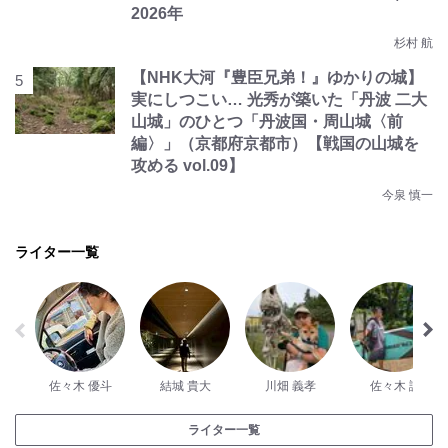
2026年
杉村 航
【NHK大河『豊臣兄弟！』ゆかりの城】
実にしつこい… 光秀が築いた「丹波 二大
山城」のひとつ「丹波国・周山城〈前
編〉」（京都府京都市）【戦国の山城を
攻める vol.09】
今泉 慎一
ライター一覧
佐々木 優斗
結城 貴大
川畑 義孝
佐々木 誠
ライター一覧