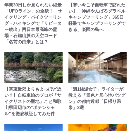
年間30日しか見られない絶景
【寒い今こそ自転車で訪れた
「UFOライン」の全貌！ サ
い】「沖縄やんばるグラベル
イクリング・バイクツーリン
キャンプツーリング」365日
グ・ハイキングで「リピータ
軽装でキャンプツーリングで
ー続出」西日本最高峰の霊
きる」楽園の島へ
場・石鎚山脈の天空ロード
「名前の由来」とは？
【関東近郊よりもよっぽど近
「週1銭湯女子」ライターが
い？】自転車旅のプロが「サ
教える「景色と居心地バツグ
イクリストの聖地」こと和歌
ン」の都内近郊「日帰り温
山県田辺市の“ポテンシャ
泉」3選
ル”を徹底検証してみた件