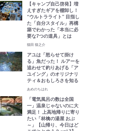
【キャンプ自己啓発】増
えすぎたギアを棚卸し！
“ウルトラライト” 目指し
た「自分スタイル」再構
築でわかった「本当に必
要な7つの道具」とは
猫田 猫之介
アユは「怒らせて掛け
る」魚だった！ ルアーを
追わせて釣りあげる「ア
ユイング」のオリジナリ
ティ＆おもしろさを知る
あめのちはれ
「電気風呂の数は全国
一」温泉じゃないのに大
満足！ 上高地帰りに寄り
たい「林檎の湯屋 おぶ
～」【山帰り、今日はど