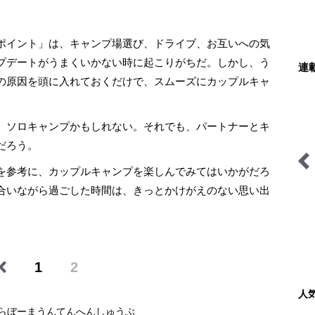
ポイント」は、キャンプ場選び、ドライブ、お互いへの気
プデートがうまくいかない時に起こりがちだ。しかし、う
連
の原因を頭に入れておくだけで、スムーズにカップルキャ
、ソロキャンプかもしれない。それでも、パートナーとキ
だろう。
を参考に、カップルキャンプを楽しんでみてはいかがだろ
古くて新しい「ブッシュク
あなたの知らない高所登山
合いながら過ごした時間は、きっとかけがえのない思い出
ラフト」の世界
の世界
1
2
人
らぼーまうんてんへんしゅうぶ