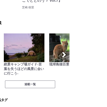
こでととのう？ vol.7】
芝崎 樹里
載
絶景キャンプ場ガイド-言
琉球島猫百景
山帰り
葉を失うほどの風景に会い
のう？
に行こう-
連載一覧
気タグ