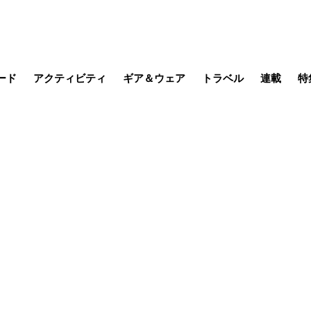
ード
アクティビティ
ギア＆ウェア
トラベル
連載
特
メラ
MTB
写真・動画
その他アクティビティ
キャンプ
スノー
その他
温泉・宿
名所・観光
季節の虫
日本で山
缶詰博士の
そこに山
ブーツの
日本人ハイカ
低山小道
尾瀬ガイド
わたし、
その他連
フィッシング
登山
食事・お酒
山帰り、