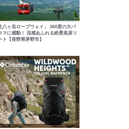
PR
北八ヶ岳ロープウェイ」 360度の大パ
ラマに感動！ 涼感あふれる絶景高原リ
ート【長野県茅野市】