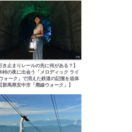
PR
行き止まりレールの先に何がある？】
氷峠の夜に出会う「メロディック ライ
 ウォーク」で消えた鉄道の記憶を追体
【群馬県安中市「廃線ウォーク」】