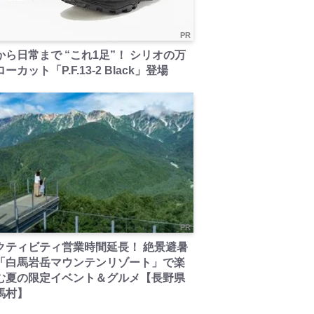
PR
から日常まで “これ1足”！ シリオの万
ーカット「P.F.13-2 Black」登場
PR
クティビティ営業時間延長！ 絶景避暑
「白馬岩岳マウンテンリゾート」で楽
む夏の限定イベント＆グルメ【長野県
馬村】