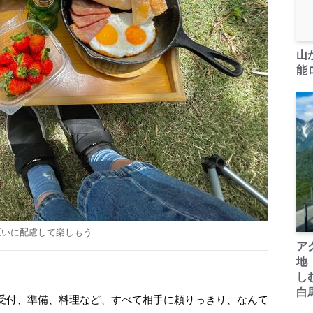
山
能ロ
互いに配慮して楽しもう
ア
地
し
白
受付、準備、料理など、すべて相手に頼りっきり、なんて