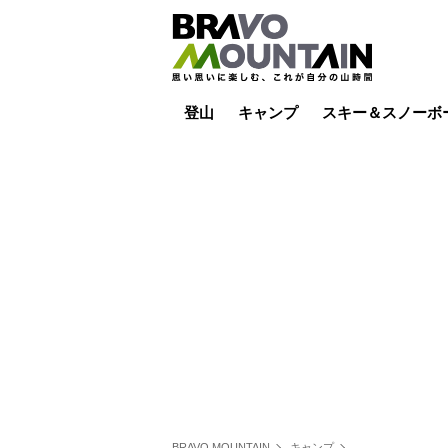
登山
キャンプ
スキー＆スノーボ
山小屋泊
山小屋ライブカメラ
テント泊
雪山
低山
山ご飯
その他登山
焚き火
その他キャンプ
スキー場ライブカ
バックカントリー
日帰り
キャンプ飯
スキー場
BRAVO MOUNTAIN
キャンプ