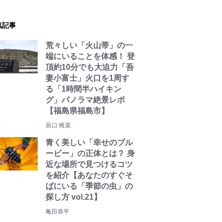
気記事
荒々しい「火山帯」の一
端にいることを体感！ 登
頂約10分でも大迫力「吾
妻小富士」火口を1周す
る「1時間半ハイキン
グ」パノラマ絶景レポ
【福島県福島市】
辰口 稚菜
青く美しい「幸せのブル
ービー」の正体とは？ 身
近な場所で見つけるコツ
を紹介【あなたのすぐそ
ばにいる「季節の虫」の
探し方 vol.21】
亀田恭平