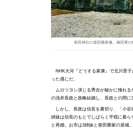
柴田神社の柴田勝家像。織田軍の
NHK大河『どうする家康』で北川景子
った感じだ。
ムロツヨシ演じる秀吉が秘かに憧れる
の浅井長政と政略結婚し、長政との間に
しかし、長政は信長を裏切り、「小谷城
姉妹は信長のもとでしばらく平穏に暮ら
と再婚。お市は3姉妹と柴田勝家の居城