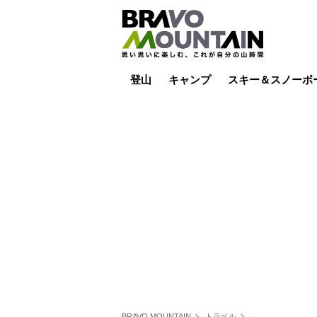
登山
キャンプ
スキー＆スノーボ
山小屋泊
山小屋ライブカメラ
テント泊
雪山
低山
山ご飯
その他登山
焚き火
その他キャンプ
スキー場ライブカ
バックカントリー
日帰り
キャンプ飯
スキー場
BRAVO MOUNTAIN
トラベル