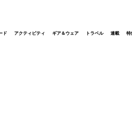
ード
アクティビティ
ギア＆ウェア
トラベル
連載
特
メラ
MTB
写真・動画
その他アクティビティ
キャンプ
スノー
その他
温泉・宿
名所・観光
缶詰博士の
そこに山
ブーツの
季節の虫
日本人ハイカ
低山小道
尾瀬ガイド
わたし、
耕して焙
その他連
フィッシング
登山
食事・お酒
日本で山