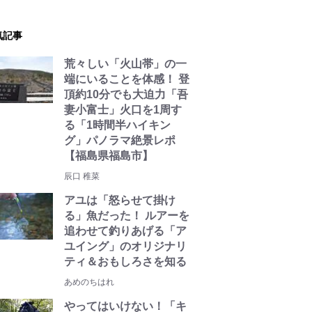
気記事
荒々しい「火山帯」の一
端にいることを体感！ 登
頂約10分でも大迫力「吾
妻小富士」火口を1周す
る「1時間半ハイキン
グ」パノラマ絶景レポ
【福島県福島市】
辰口 稚菜
アユは「怒らせて掛け
る」魚だった！ ルアーを
追わせて釣りあげる「ア
ユイング」のオリジナリ
ティ＆おもしろさを知る
あめのちはれ
やってはいけない！「キ