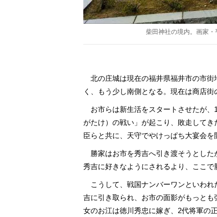
柴田神社の境内。画家・
北の庄城は現在の福井県福井市の市街
く、もう少し南側となる。現在は商店街
お市らは新生活をスタートさせたが、1
がたけ）の戦い」が起こり、敗走してき
臣らと共に、天守でやけっぱち大宴会を
勝家はお市を秀吉へ引き渡そうとしたが
秀吉に好きなようにされるより、ここで
こうして、戦国ナンバーワンといわれた
吉に引き取られ、お市の面影がもっとも
女のお江は徳川秀忠に嫁ぎ、2代将軍の