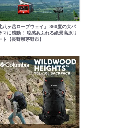
PR
北八ヶ岳ロープウェイ」 360度の大パ
ラマに感動！ 涼感あふれる絶景高原リ
ート【長野県茅野市】