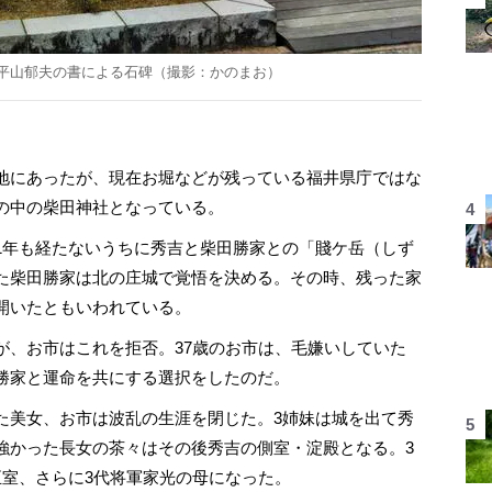
平山郁夫の書による石碑（撮影：かのまお）
地にあったが、現在お堀などが残っている福井県庁ではな
の中の柴田神社となっている。
年も経たないうちに秀吉と柴田勝家との「賤ケ岳（しず
た柴田勝家は北の庄城で覚悟を決める。その時、残った家
開いたともいわれている。
、お市はこれを拒否。37歳のお市は、毛嫌いしていた
勝家と運命を共にする選択をしたのだ。
美女、お市は波乱の生涯を閉じた。3姉妹は城を出て秀
強かった長女の茶々はその後秀吉の側室・淀殿となる。3
正室、さらに3代将軍家光の母になった。