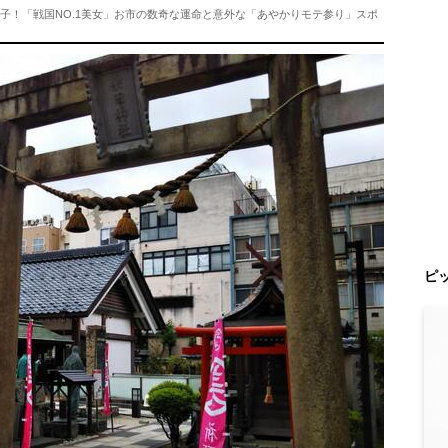
子！「戦国NO.1美女」お市の数奇な運命と意外な「あやかりモテ参り」スポ
ピ