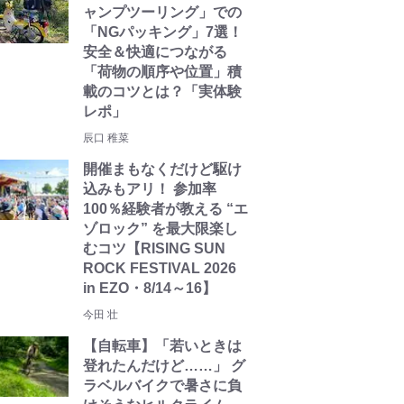
ャンプツーリング」での
「NGパッキング」7選！
安全＆快適につながる
「荷物の順序や位置」積
載のコツとは？「実体験
レポ」
辰口 稚菜
開催まもなくだけど駆け
込みもアリ！ 参加率
100％経験者が教える “エ
ゾロック” を最大限楽し
むコツ【RISING SUN
ROCK FESTIVAL 2026
in EZO・8/14～16】
今田 壮
【自転車】「若いときは
登れたんだけど……」 グ
ラベルバイクで暑さに負