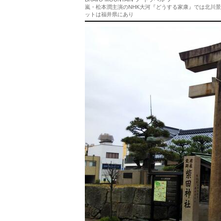
嵐・松本潤主演のNHK大河『どうする家康』では北川景
ットは福井県にあり