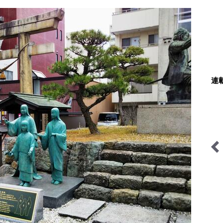
連
そこに山小屋を興して
映える山のテン場