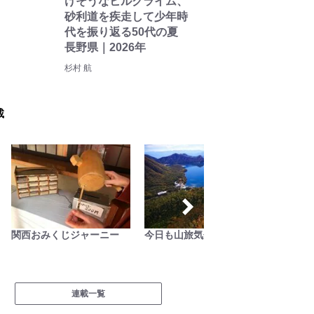
けそうなヒルクライム、
砂利道を疾走して少年時
代を振り返る50代の夏
長野県｜2026年
杉村 航
載
関西おみくじジャーニー
今日も山旅気分
南アル
連載一覧