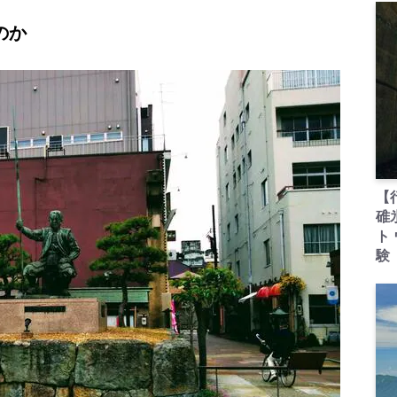
のか
【
碓
ト
験