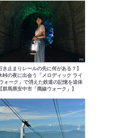
PR
行き止まりレールの先に何がある？】
氷峠の夜に出会う「メロディック ライ
 ウォーク」で消えた鉄道の記憶を追体
【群馬県安中市「廃線ウォーク」】