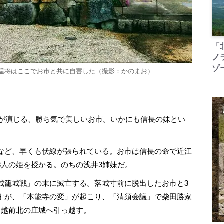
「
ノ
ゾ
猛将はここでお市と共に自害した（撮影：かのまお）
が演じる、勝ち気で美しいお市。いかにも信長の妹とい
など、早くも伏線が張られている。お市は信長の命で近江
3人の姫を授かる。のちの浅井3姉妹だ。
籠城戦」の末に滅亡する。落城寸前に脱出したお市と3
すが、「本能寺の変」が起こり、「清須会議」で柴田勝家
、越前北の庄城へ引っ越す。