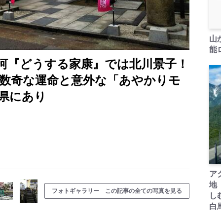
山
能ロ
大河『どうする家康』では北川景子！
の数奇な運命と意外な「あやかりモ
県にあり
ア
地
フォトギャラリー この記事の全ての写真を見る
し
白