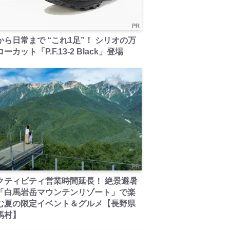
PR
から日常まで “これ1足”！ シリオの万
ーカット「P.F.13-2 Black」登場
PR
クティビティ営業時間延長！ 絶景避暑
「白馬岩岳マウンテンリゾート」で楽
む夏の限定イベント＆グルメ【長野県
馬村】