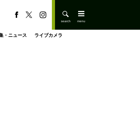
集・ニュース
ライブカメラ
缶たん”CAN”P料理
小屋を興して
国の街角で
ーのネパール移住見聞録「Like a Rolling Stone」
具＆技術研究所
きららの“おぜ沼“日記
山小屋はじめます
煎して走る男
載
スキー場
登りはじめました
山小屋