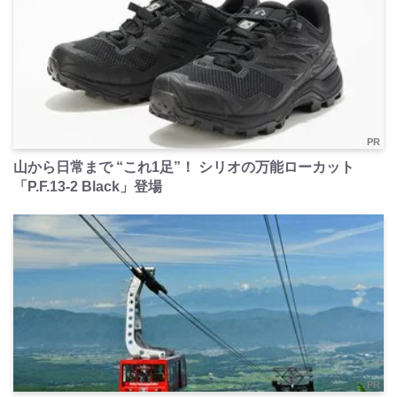
PR
山から日常まで “これ1足”！ シリオの万能ローカット
「P.F.13-2 Black」登場
PR