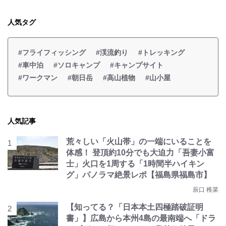
人気タグ
#フライフィッシング
#渓流釣り
#トレッキング
#車中泊
#ソロキャンプ
#キャンプサイト
#ワークマン
#朝日岳
#高山植物
#山小屋
人気記事
荒々しい「火山帯」の一端にいることを
体感！ 登頂約10分でも大迫力「吾妻小富
士」火口を1周する「1時間半ハイキン
グ」パノラマ絶景レポ【福島県福島市】
辰口 稚菜
【知ってる？「日本本土四極踏破証明
書」】広島から本州4島の最南端へ「ドラ