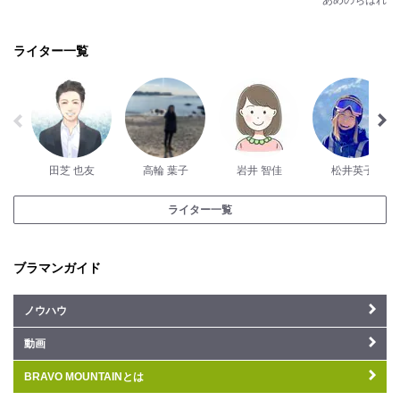
あめのちはれ
ライター一覧
田芝 也友
高輪 葉子
岩井 智佳
松井英子
ライター一覧
ブラマンガイド
ノウハウ
動画
BRAVO MOUNTAINとは