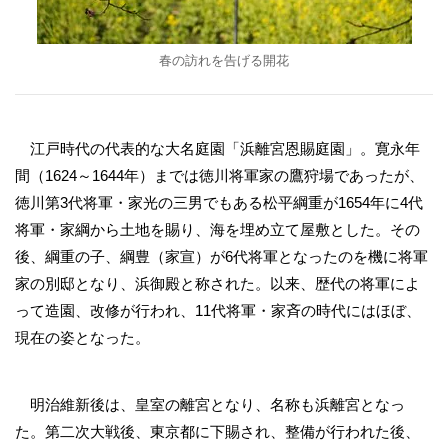
春の訪れを告げる開花
江戸時代の代表的な大名庭園「浜離宮恩賜庭園」。寛永年
間（1624～1644年）までは徳川将軍家の鷹狩場であったが、
徳川第3代将軍・家光の三男でもある松平綱重が1654年に4代
将軍・家綱から土地を賜り、海を埋め立て屋敷とした。その
後、綱重の子、綱豊（家宣）が6代将軍となったのを機に将軍
家の別邸となり、浜御殿と称された。以来、歴代の将軍によ
って造園、改修が行われ、11代将軍・家斉の時代にはほぼ、
現在の姿となった。
明治維新後は、皇室の離宮となり、名称も浜離宮となっ
た。第二次大戦後、東京都に下賜され、整備が行われた後、