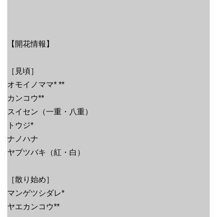
【開花情報】
［見頃］
オモイノママ* **
カンコウ**
スイセン（一重・八重）
トウジ*
ナノハナ
ヤブツバキ（紅・白）
［散り始め］
マンゲツシダレ*
ヤエカンコウ**