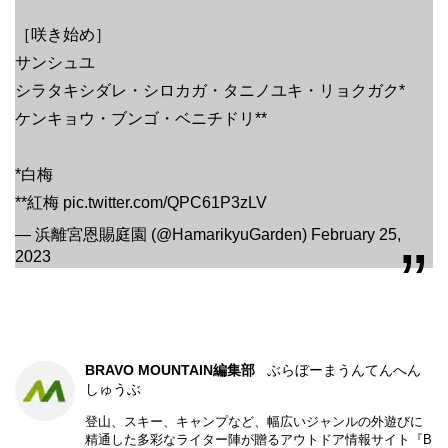
［咲き始め］
サンシュユ
シラタキシダレ・シロカガ・タニノユキ・リョクガク*
ケンキョウ・ブンゴ・ベニチドリ**
*白梅
**紅梅
pic.twitter.com/QPC61P3zLV
— 浜離宮恩賜庭園 (@HamarikyuGarden)
February 25,
2023
BRAVO MOUNTAIN編集部
ぶらぼーまうんてんへん
しゅうぶ
登山、スキー、キャンプなど、幅広いジャンルの外遊びに
精通した多彩なライター陣が贈るアウトドア情報サイト『B