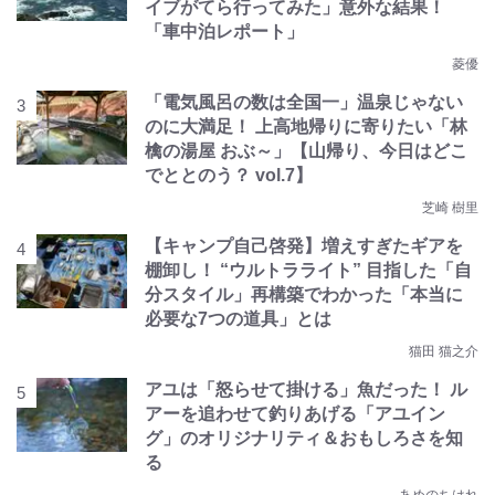
イブがてら行ってみた」意外な結果！
「車中泊レポート」
菱優
「電気風呂の数は全国一」温泉じゃない
のに大満足！ 上高地帰りに寄りたい「林
檎の湯屋 おぶ～」【山帰り、今日はどこ
でととのう？ vol.7】
芝崎 樹里
【キャンプ自己啓発】増えすぎたギアを
棚卸し！ “ウルトラライト” 目指した「自
分スタイル」再構築でわかった「本当に
必要な7つの道具」とは
猫田 猫之介
アユは「怒らせて掛ける」魚だった！ ル
アーを追わせて釣りあげる「アユイン
グ」のオリジナリティ＆おもしろさを知
る