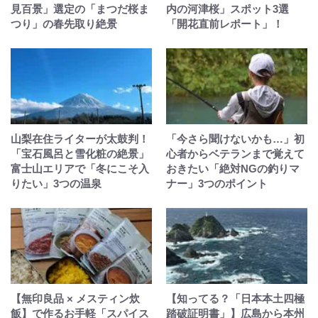
見百景」選定の「まつだ桜ま
内の河津桜」スポット3選
つり」の春先取り絶景
「開花直前レポート」！
山梨在住ライターが太鼓判！
「今さら聞けないかも…」初
「宝石風呂と雪化粧の絶景」
心者からベテランまで覚えて
富士山エリアで「冬にこそ入
おきたい「絶対NGの釣りマ
りたい」3つの温泉
ナー」3つのポイント
【無印良品 × メスティン炊
【知ってる？「日本本土四極
飯】で作るお手軽「スパイス
踏破証明書」】広島から本州