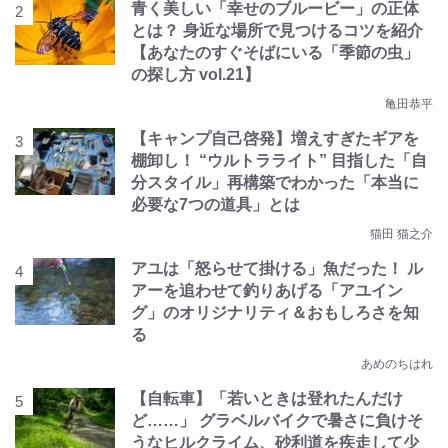
青く美しい「幸せのブルービー」の正体
とは？ 身近な場所で見つけるコツを紹介
【あなたのすぐそばにいる「季節の虫」
の探し方 vol.21】
亀田恭平
【キャンプ自己啓発】増えすぎたギアを
棚卸し！ “ウルトラライト” 目指した「自
分スタイル」再構築でわかった「本当に
必要な7つの道具」とは
猫田 猫之介
アユは「怒らせて掛ける」魚だった！ ル
アーを追わせて釣りあげる「アユイン
グ」のオリジナリティ＆おもしろさを知
る
あめのちはれ
【自転車】「若いときは登れたんだけ
ど……」 グラベルバイクで暑さに負けそ
うなヒルクライム、砂利道を疾走して少