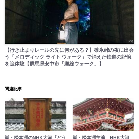
PR
【行き止まりレールの先に何がある？】碓氷峠の夜に出会
う「メロディック ライト ウォーク」で消えた鉄道の記憶
を追体験【群馬県安中市「廃線ウォーク」】
関連記事
嵐・松本潤のNHK大河『どう
嵐・松本潤主演、NHK大河