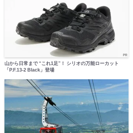
PR
山から日常まで “これ1足”！ シリオの万能ローカット
「P.F.13-2 Black」登場