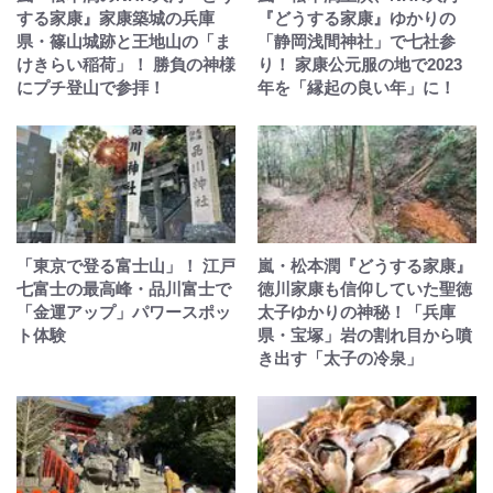
する家康』家康築城の兵庫
『どうする家康』ゆかりの
県・篠山城跡と王地山の「ま
「静岡浅間神社」で七社参
けきらい稲荷」！ 勝負の神様
り！ 家康公元服の地で2023
にプチ登山で参拝！
年を「縁起の良い年」に！
「東京で登る富士山」！ 江戸
嵐・松本潤『どうする家康』
七富士の最高峰・品川富士で
徳川家康も信仰していた聖徳
「金運アップ」パワースポッ
太子ゆかりの神秘！「兵庫
ト体験
県・宝塚」岩の割れ目から噴
き出す「太子の冷泉」