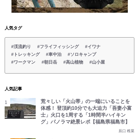
人気タグ
#渓流釣り
#フライフィッシング
#イワナ
#トレッキング
#車中泊
#ソロキャンプ
#ワークマン
#朝日岳
#高山植物
#山小屋
人気記事
荒々しい「火山帯」の一端にいることを
体感！ 登頂約10分でも大迫力「吾妻小富
士」火口を1周する「1時間半ハイキン
グ」パノラマ絶景レポ【福島県福島市】
辰口 稚菜