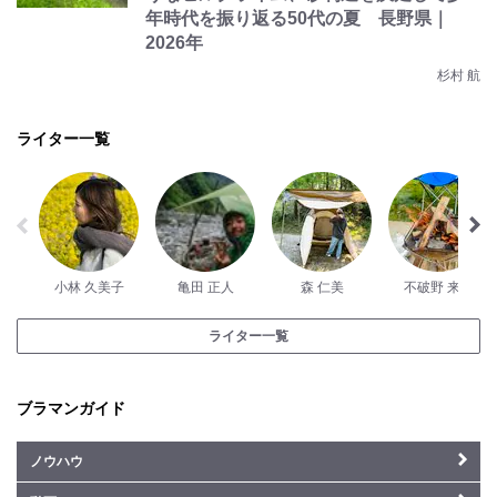
年時代を振り返る50代の夏 長野県｜
2026年
杉村 航
ライター一覧
小林 久美子
亀田 正人
森 仁美
不破野 来未
ライター一覧
ブラマンガイド
ノウハウ