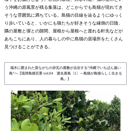
う沖縄の原風景が残る集落は、どこからでも島猫が現れてき
そうな雰囲気に満ちている。島猫の目線を辿るようにゆっく
り歩いていると、いかにも猫たちが好きそうな縁側の日陰、
隣の屋敷と塀との隙間、屋根から屋根へと渡れる軒先などが
あちこちにあり、人の暮らしの中に島猫の居場所をたくさん
見つけることができる。
福木に囲まれた昔ながらの赤瓦の屋敷が点在する“沖縄でいちばん遠い
島”へ【琉球島猫百景 vol.04 渡名喜島〈1〉～島猫が島猫らしく生きる
島」】