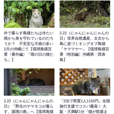
外で暮らす島猫たちは冷たい
2.22（にゃんにゃんにゃんの
雨から身を守れているのだろ
日）世界自然遺産、太古から
うか？ 不安定な天候の多い
島に息づくキングオブ島猫
2月の沖縄にて【琉球島猫百
「ヤママヤー」【琉球島猫百
景〈番外編〉「雨の日の猫た
景〈特別編〉沖縄県・西表
ち」】
島】
2.22（にゃんにゃんにゃんの
「2泊で実質1人1150円」全国
日）「野生のヤマネコが暮ら
旅行支援でコスパ最高！ 大
す、国境の島」へ【琉球島猫
阪・天満駅1分「猫が部屋ま