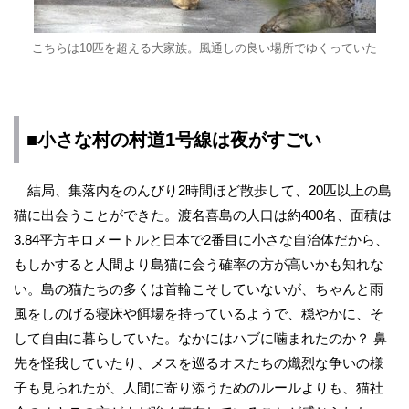
こちらは10匹を超える大家族。風通しの良い場所でゆくっていた
■小さな村の村道1号線は夜がすごい
結局、集落内をのんびり2時間ほど散歩して、20匹以上の島
猫に出会うことができた。渡名喜島の人口は約400名、面積は
3.84平方キロメートルと日本で2番目に小さな自治体だから、
もしかすると人間より島猫に会う確率の方が高いかも知れな
い。島の猫たちの多くは首輪こそしていないが、ちゃんと雨
風をしのげる寝床や餌場を持っているようで、穏やかに、そ
して自由に暮らしていた。なかにはハブに噛まれたのか？ 鼻
先を怪我していたり、メスを巡るオスたちの熾烈な争いの様
子も見られたが、人間に寄り添うためのルールよりも、猫社