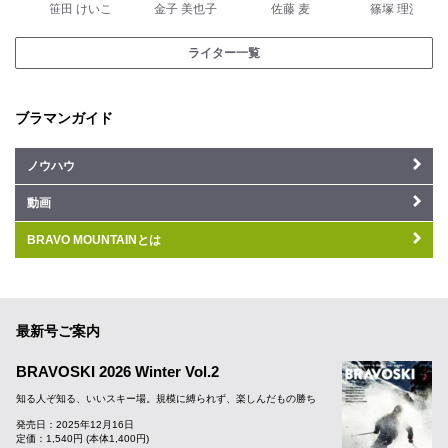
笹田 けいこ
金子 美也子
佐藤 麦
篠塚 理沙
ライター一覧
ブラマンガイド
ノウハウ
動画
BRAVO MOUNTAINとは
最新号ご案内
BRAVOSKI 2026 Winter Vol.2
知る人ぞ知る、いいスキー場。規模に縛られず、楽しんだもの勝ち
発売日：2025年12月16日
定価：1,540円 (本体1,400円)