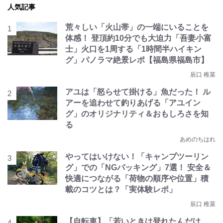
人気記事
荒々しい「火山帯」の一端にいることを
体感！ 登頂約10分でも大迫力「吾妻小富
士」火口を1周する「1時間半ハイキン
グ」パノラマ絶景レポ【福島県福島市】
辰口 稚菜
アユは「怒らせて掛ける」魚だった！ ル
アーを追わせて釣りあげる「アユイン
グ」のオリジナリティ＆おもしろさを知
る
あめのちはれ
やってはいけない！「キャンプツーリン
グ」での「NGパッキング」7選！ 安全＆
快適につながる「荷物の順序や位置」積
載のコツとは？「実体験レポ」
辰口 稚菜
【自転車】「若いときは登れたんだけ