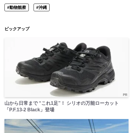
#動物観察
#沖縄
ピックアップ
PR
山から日常まで “これ1足”！ シリオの万能ローカット
「P.F.13-2 Black」登場