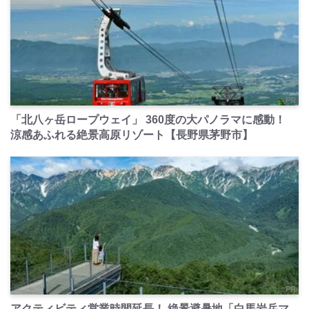
PR
「北八ヶ岳ロープウェイ」 360度の大パノラマに感動！
涼感あふれる絶景高原リゾート【長野県茅野市】
PR
アクティビティ営業時間延長！ 絶景避暑地「白馬岩岳マ