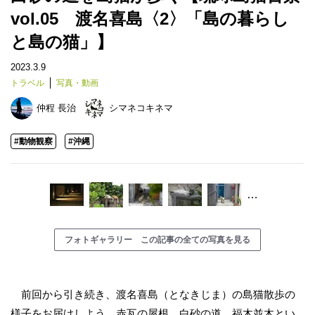
vol.05 渡名喜島〈2〉「島の暮らし
と島の猫」】
2023.3.9
トラベル
写真・動画
仲程 長治
シマネコキネマ
#動物観察
#沖縄
…
フォトギャラリー この記事の全ての写真を見る
前回から引き続き、渡名喜島（となきじま）の島猫散歩の
様子をお届けしよう。赤瓦の屋根、白砂の道、福木並木とい