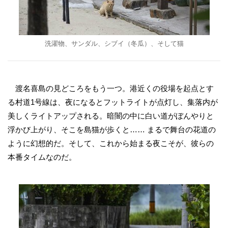
洗濯物、サンダル、シブイ（冬瓜）、そして猫
渡名喜島の見どころをもう一つ。港近くの役場を起点とす
る村道1号線は、夜になるとフットライトが点灯し、集落内が
美しくライトアップされる。暗闇の中に白い道がぼんやりと
浮かび上がり、そこを島猫が歩くと…… まるで舞台の花道の
ように幻想的だ。そして、これから始まる夜こそが、彼らの
本番タイムなのだ。