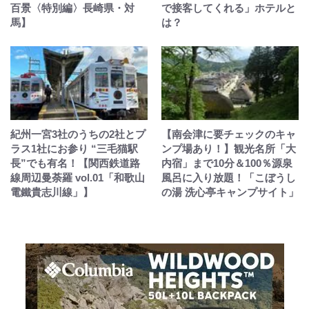
百景〈特別編〉長崎県・対
で接客してくれる」ホテルと
馬】
は？
紀州一宮3社のうちの2社とプ
【南会津に要チェックのキャ
ラス1社にお参り “三毛猫駅
ンプ場あり！】観光名所「大
長”でも有名！【関西鉄道路
内宿」まで10分＆100％源泉
線周辺曼荼羅 vol.01「和歌山
風呂に入り放題！「こぼうし
電鐵貴志川線」】
の湯 洗心亭キャンプサイト」