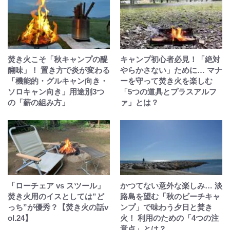
焚き火こそ「秋キャンプの醍
キャンプ初心者必見！「絶対
醐味」！ 置き方で炎が変わる
やらかさない」ために… マナ
「機能的・グルキャン向き・
ーを守って焚き火を楽しむ
ソロキャン向き」用途別3つ
「5つの道具とプラスアルフ
の「薪の組み方」
ァ」とは？
「ローチェア vs スツール」
かつてない意外な楽しみ… 淡
焚き火用のイスとしては”ど
路島を望む「秋のビーチキャ
っち”が優秀？【焚き火の話v
ンプ」で味わう夕日と焚き
ol.24】
火！ 利用のための「4つの注
意点」とは？