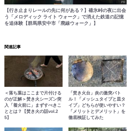
PR
【行き止まりレールの先に何がある？】碓氷峠の夜に出会
う「メロディック ライト ウォーク」で消えた鉄道の記憶
を追体験【群馬県安中市「廃線ウォーク」】
関連記事
＜落ち葉はここまで片付ける
「焚き火台」炎の激突バト
のが正解＞焚き火シーズン突
ル！「メッシュタイプと皿タ
入「着火前に」まずすべきこ
イプ」どちらが使いやすい？
ととは？【焚き火の話vol.2
「メリットとデメリット」を
5】
徹底検証してみた