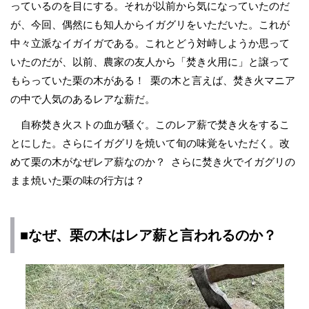
っているのを目にする。それが以前から気になっていたのだ
が、今回、偶然にも知人からイガグリをいただいた。これが
中々立派なイガイガである。これとどう対峙しようか思って
いたのだが、以前、農家の友人から「焚き火用に」と譲って
もらっていた栗の木がある！ 栗の木と言えば、焚き火マニア
の中で人気のあるレアな薪だ。
自称焚き火ストの血が騒ぐ。このレア薪で焚き火をするこ
とにした。さらにイガグリを焼いて旬の味覚をいただく。改
めて栗の木がなぜレア薪なのか？ さらに焚き火でイガグリの
まま焼いた栗の味の行方は？
■なぜ、栗の木はレア薪と言われるのか？