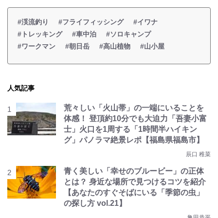
#渓流釣り
#フライフィッシング
#イワナ
#トレッキング
#車中泊
#ソロキャンプ
#ワークマン
#朝日岳
#高山植物
#山小屋
人気記事
荒々しい「火山帯」の一端にいることを
体感！ 登頂約10分でも大迫力「吾妻小富
士」火口を1周する「1時間半ハイキン
グ」パノラマ絶景レポ【福島県福島市】
辰口 稚菜
青く美しい「幸せのブルービー」の正体
とは？ 身近な場所で見つけるコツを紹介
【あなたのすぐそばにいる「季節の虫」
の探し方 vol.21】
亀田恭平