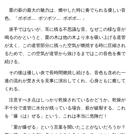
栗の薪の最大の魅力は、燃やした時に奏でられる優しい音
色。「ボボボ… ボツボツ… ボボボ… 」
派手ではないが、耳に残る不思議な音。なぜこの様な音が
鳴るのかというと、栗の木は他の木より水を吸い上げる道管
が太く、この道管部分に残った空気が燃焼する時に圧縮され
るためで、この空気が道管から抜けるまではこの音色を奏で
続ける。
その後は優しい炎で長時間燃焼し続ける。音色も含めた一
連の流れが焚き火を見事に演出してくれ、心身ともに癒して
くれる。
注意すべき点はしっかり乾燥されているかどうか。乾燥が
不十分で道管に水分が残っている場合、薪が破裂する。これ
を「爆（は）ぜる」という。これは本当に危険だ！
「栗が爆ぜる」という言葉を聞いたことがないだろうか？