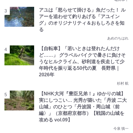
アユは「怒らせて掛ける」魚だった！ ル
アーを追わせて釣りあげる「アユイン
グ」のオリジナリティ＆おもしろさを知
る
あめのちはれ
【自転車】「若いときは登れたんだけ
ど……」 グラベルバイクで暑さに負けそ
うなヒルクライム、砂利道を疾走して少
年時代を振り返る50代の夏 長野県｜
2026年
杉村 航
【NHK大河『豊臣兄弟！』ゆかりの城】
実にしつこい… 光秀が築いた「丹波 二大
山城」のひとつ「丹波国・周山城〈前
編〉」（京都府京都市）【戦国の山城を
攻める vol.09】
今泉 慎一