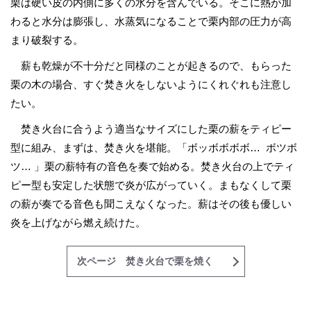
栗は硬い皮の内側に多くの水分を含んでいる。そこに熱が加
わると水分は膨張し、水蒸気になることで栗内部の圧力が高
まり破裂する。
薪も乾燥が不十分だと同様のことが起きるので、もらった
栗の木の場合、すぐ焚き火をしないようにくれぐれも注意し
たい。
焚き火台に合うよう適当なサイズにした栗の薪をティピー
型に組み、まずは、焚き火を堪能。「ボッボボボボ… ボツボ
ツ… 」栗の薪特有の音色を奏で始める。焚き火台の上でティ
ピー型も安定した状態で炎が広がっていく。まもなくして栗
の薪が奏でる音色も聞こえなくなった。薪はその後も優しい
炎を上げながら燃え続けた。
次ページ 焚き火台で栗を焼く