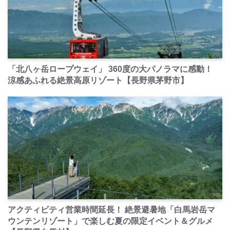
PR
「北八ヶ岳ロープウェイ」 360度の大パノラマに感動！
涼感あふれる絶景高原リゾート【長野県茅野市】
PR
アクティビティ営業時間延長！ 絶景避暑地「白馬岩岳マ
ウンテンリゾート」で楽しむ夏の限定イベント＆グルメ