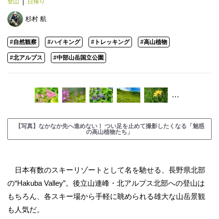
登山
日帰り
杉村 航
#自然観察
#ハイキング
#トレッキング
#高山植物
#北アルプス
#中部山岳国立公園
…
【写真】なかなか先へ進めない！ つい足を止めて撮影したくなる「魅惑
の高山植物たち」
日本有数のスキーリゾートとして名を馳せる、長野県北部
の“Hakuba Valley”。後立山連峰・北アルプス北部への登山は
もちろん、各スキー場から手軽に眺められる雄大な山岳景観
も人気だ。