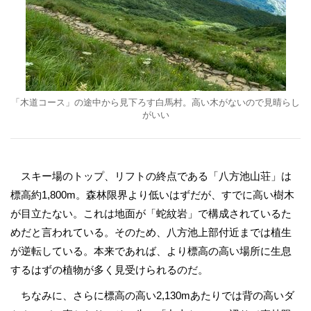
「木道コース」の途中から見下ろす白馬村。高い木がないので見晴らし
がいい
スキー場のトップ、リフトの終点である「八方池山荘」は
標高約1,800m。森林限界より低いはずだが、すでに高い樹木
が目立たない。これは地面が「蛇紋岩」で構成されているた
めだと言われている。そのため、八方池上部付近までは植生
が逆転している。本来であれば、より標高の高い場所に生息
するはずの植物が多く見受けられるのだ。
ちなみに、さらに標高の高い2,130mあたりでは背の高いダ