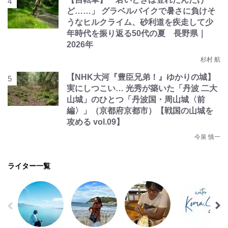
ど……」 グラベルバイクで暑さに負けそ
うなヒルクライム、砂利道を疾走して少
年時代を振り返る50代の夏 長野県｜
2026年
杉村 航
【NHK大河『豊臣兄弟！』ゆかりの城】
実にしつこい… 光秀が築いた「丹波 二大
山城」のひとつ「丹波国・周山城〈前
編〉」（京都府京都市）【戦国の山城を
攻める vol.09】
今泉 慎一
ライター一覧