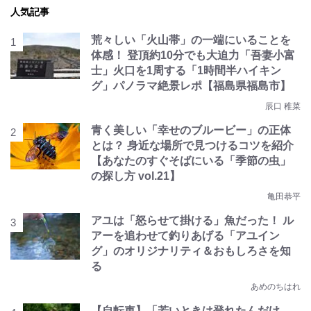
人気記事
荒々しい「火山帯」の一端にいることを
体感！ 登頂約10分でも大迫力「吾妻小富
士」火口を1周する「1時間半ハイキン
グ」パノラマ絶景レポ【福島県福島市】
辰口 稚菜
青く美しい「幸せのブルービー」の正体
とは？ 身近な場所で見つけるコツを紹介
【あなたのすぐそばにいる「季節の虫」
の探し方 vol.21】
亀田恭平
アユは「怒らせて掛ける」魚だった！ ル
アーを追わせて釣りあげる「アユイン
グ」のオリジナリティ＆おもしろさを知
る
あめのちはれ
【自転車】「若いときは登れたんだけ