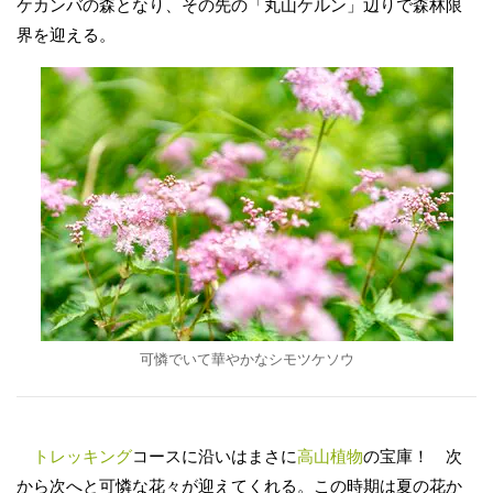
ケカンバの森となり、その先の「丸山ケルン」辺りで森林限
界を迎える。
可憐でいて華やかなシモツケソウ
トレッキング
コースに沿いはまさに
高山植物
の宝庫！ 次
から次へと可憐な花々が迎えてくれる。この時期は夏の花か