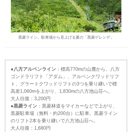
黒菱ライン。駐車場から見上げる夏の「黒菱ゲレンデ」
●八方アルペンライン
：標高770mの山麓から、八方
ゴンドラリフト「アダム」、アルペンクワッドリフ
ト、グラートクワッドリフトの3つを乗り継いで標
高差1,060mを上がり、1,830mの八方池山荘へ。
大人往復：3,200円
●黒菱ライン
：黒菱林道をマイカーなどで上がり、
黒菱駐車場（無料・約200台）に駐車。黒菱ライン
のリフト2本を乗り継いで八方池山荘へ。
大人往復：1,680円