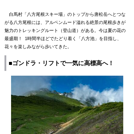
白馬村「八方尾根スキー場」のトップから唐松岳へとつな
がる八方尾根には、アルペンムード溢れる絶景の尾根歩きが
魅力のトレッキングルート（登山道）がある。今は夏の花の
最盛期！ 1時間半ほどでたどり着く「八方池」を目指し、
花々を楽しみながら歩いてきた。
■ゴンドラ・リフトで一気に高標高へ！