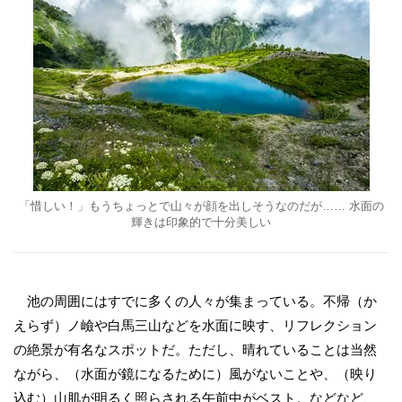
「惜しい！」もうちょっとで山々が顔を出しそうなのだが…… 水面の
輝きは印象的で十分美しい
池の周囲にはすでに多くの人々が集まっている。不帰（か
えらず）ノ嶮や白馬三山などを水面に映す、リフレクション
の絶景が有名なスポットだ。ただし、晴れていることは当然
ながら、（水面が鏡になるために）風がないことや、（映り
込む）山肌が明るく照らされる午前中がベスト。などなど、