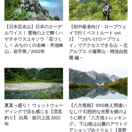
【日本百名山】日本のエーデ
【初中級者向け・ロープウェ
ルワイス！ 雲海の上で輝くハ
イで行くベストルート vol.
ヤチネウスユキソウ「花づく
1】「つがいけロープウェ
し！ みちのくの名峰・早池峰
イ」でアクセスできる山 ～北
山」岩手県／2022年
アルプス 小蓮華山・栂池自然
園 編～
夏真っ盛り！ ウェットウェー
【八方尾根】SNS映え間違い
ディングで涼を感じる【渓流
なし!? 幻想的な光景を鏡のよ
釣り】 白馬・姫川上流 2022
うに映す「八方池トレッキン
年
グ」 下山後は山麓のアウトド
アショップめぐりも！【長野