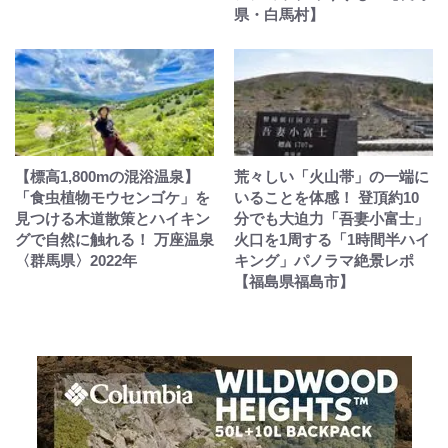
県・白馬村】
【標高1,800mの混浴温泉】
荒々しい「火山帯」の一端に
「食虫植物モウセンゴケ」を
いることを体感！ 登頂約10
見つける木道散策とハイキン
分でも大迫力「吾妻小富士」
グで自然に触れる！ 万座温泉
火口を1周する「1時間半ハイ
〈群馬県〉2022年
キング」パノラマ絶景レポ
【福島県福島市】