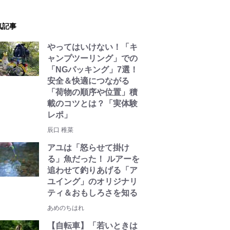
気記事
やってはいけない！「キ
ャンプツーリング」での
「NGパッキング」7選！
安全＆快適につながる
「荷物の順序や位置」積
載のコツとは？「実体験
レポ」
辰口 稚菜
アユは「怒らせて掛け
る」魚だった！ ルアーを
追わせて釣りあげる「ア
ユイング」のオリジナリ
ティ＆おもしろさを知る
あめのちはれ
【自転車】「若いときは