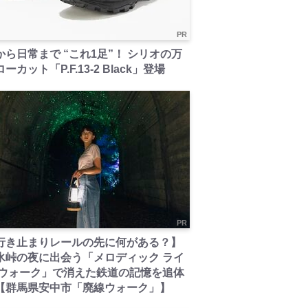
PR
から日常まで “これ1足”！ シリオの万
ーカット「P.F.13-2 Black」登場
PR
行き止まりレールの先に何がある？】
氷峠の夜に出会う「メロディック ライ
 ウォーク」で消えた鉄道の記憶を追体
【群馬県安中市「廃線ウォーク」】