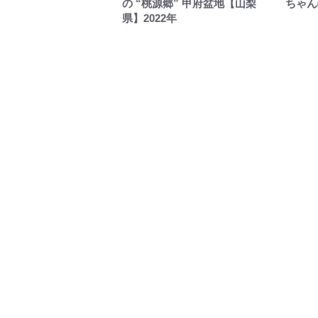
の “桃源郷” 甲府盆地【山梨
ちゃん
県】2022年