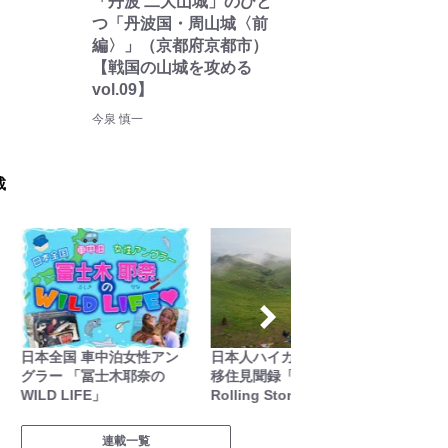
「丹波 二大山城」のひと
つ「丹波国・周山城〈前
編〉」（京都府京都市）
【戦国の山城を攻める
vol.09】
今泉 慎一
載
日本全国 車中泊女性アン
日本人ハイカーのネパール
シン・
グラー 「冨士木耶奈の
移住見聞録「Like a
WILD LIFE」
Rolling Stone」
連載一覧