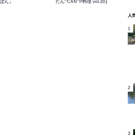
ぽん」
たん”CAN”P料理 vol.20】
人