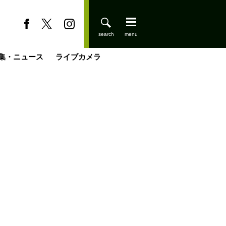
集・ニュース
ライブカメラ
缶たん”CAN”P料理
小屋を興して
国の街角で
ーのネパール移住見聞録「Like a Rolling Stone」
具＆技術研究所
きららの“おぜ沼“日記
山小屋はじめます
煎して走る男
載
スキー場
登りはじめました
山小屋