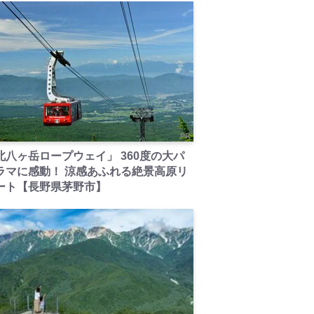
PR
北八ヶ岳ロープウェイ」 360度の大パ
ラマに感動！ 涼感あふれる絶景高原リ
ート【長野県茅野市】