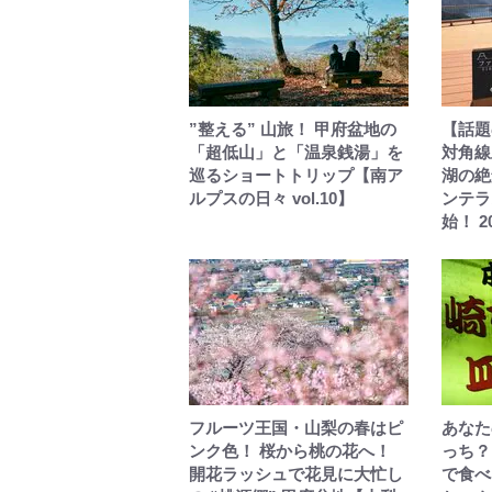
”整える” 山旅！ 甲府盆地の
【話題
「超低山」と「温泉銭湯」を
対角線
巡るショートトリップ【南ア
湖の絶
ルプスの日々 vol.10】
ンテラ
始！ 
フルーツ王国・山梨の春はピ
あなた
ンク色！ 桜から桃の花へ！
っち？
開花ラッシュで花見に大忙し
で食べ