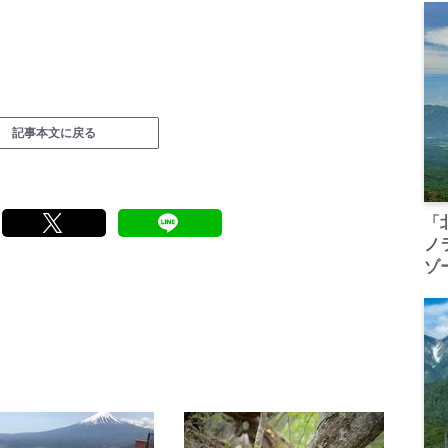
記事本文に戻る
「
ノ
ゾ