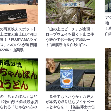
ア
地
し
の写真映えスポット】
「山の上にビーチ」が出現！
白
上に並ぶ富士山と河口
ロープウェイを賢く下山に使
景！「FUJIYAMAツイ
う静かでお手軽な穴場ルー
ス」へのバスが運行開
ト“羅漢寺山＆白砂山”へ
2022年・山梨県
の「ちゃんぽん」はど
「見せてもらおうか」八戸人
 和歌山県の鉄板焼き店
が本気で取り組むブイヤベー
られる「じゃない方の
スとやらを！ 【缶詰博士の缶