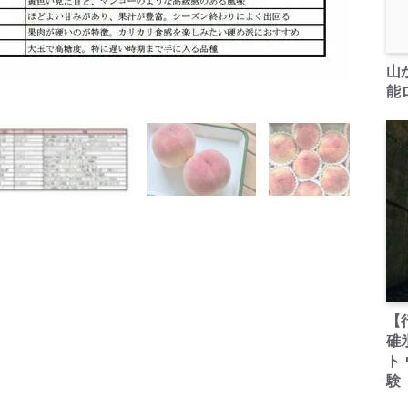
山
能ロ
【
碓
ト
験