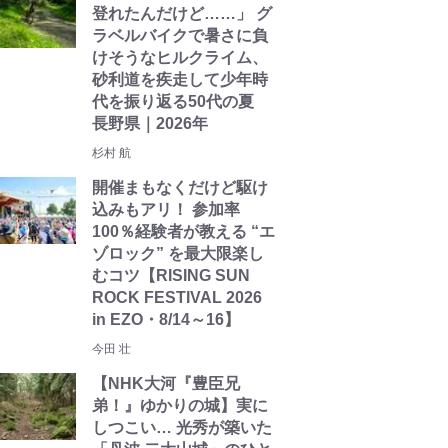
登れたんだけど……」 グ
ラベルバイクで暑さに負
けそうなヒルクライム、
砂利道を疾走して少年時
代を振り返る50代の夏
長野県｜2026年
杉村 航
開催まもなくだけど駆け
込みもアリ！ 参加率
100％経験者が教える “エ
ゾロック” を最大限楽し
むコツ【RISING SUN
ROCK FESTIVAL 2026
in EZO・8/14～16】
今田 壮
【NHK大河『豊臣兄
弟！』ゆかりの城】実に
しつこい… 光秀が築いた