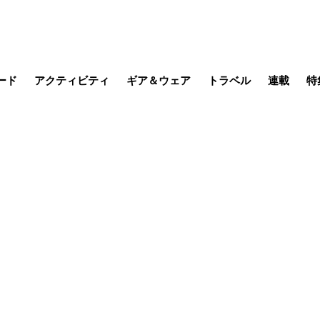
ード
アクティビティ
ギア＆ウェア
トラベル
連載
特
メラ
MTB
写真・動画
その他アクティビティ
キャンプ
スノー
その他
温泉・宿
名所・観光
缶詰博士の
そこに山
ブーツの
季節の虫
日本人ハイカ
低山小道
尾瀬ガイド
わたし、
耕して焙
その他連
フィッシング
登山
食事・お酒
日本で山