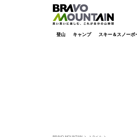
登山
キャンプ
スキー＆スノーボ
山小屋泊
山小屋ライブカメラ
テント泊
雪山
低山
山ご飯
その他登山
焚き火
その他キャンプ
スキー場ライブカ
バックカントリー
日帰り
キャンプ飯
スキー場
BRAVO MOUNTAIN
トラベル