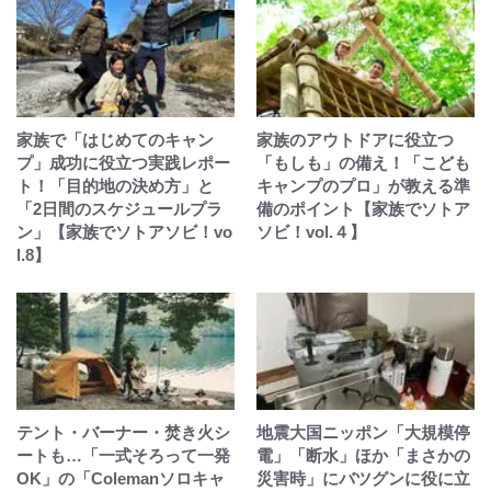
家族で「はじめてのキャン
家族のアウトドアに役立つ
プ」成功に役立つ実践レポー
「もしも」の備え！「こども
ト！「目的地の決め方」と
キャンプのプロ」が教える準
「2日間のスケジュールプラ
備のポイント【家族でソトア
ン」【家族でソトアソビ！vo
ソビ！vol.４】
l.8】
テント・バーナー・焚き火シ
地震大国ニッポン「大規模停
ートも…「一式そろって一発
電」「断水」ほか「まさかの
OK」の「Colemanソロキャ
災害時」にバツグンに役に立