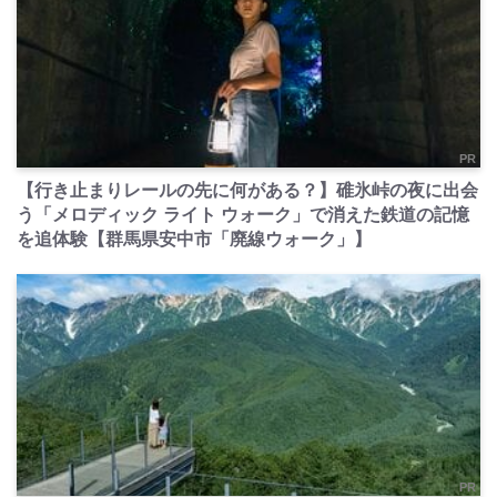
PR
【行き止まりレールの先に何がある？】碓氷峠の夜に出会
う「メロディック ライト ウォーク」で消えた鉄道の記憶
を追体験【群馬県安中市「廃線ウォーク」】
PR