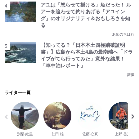
アユは「怒らせて掛ける」魚だった！ ル
アーを追わせて釣りあげる「アユイン
グ」のオリジナリティ＆おもしろさを知
る
あめのちはれ
【知ってる？「日本本土四極踏破証明
書」】広島から本土4島の最南端へ「ドラ
イブがてら行ってみた」意外な結果！
「車中泊レポート」
菱優
ライター一覧
別部 絵里
仁田 雄
佐藤 心真
上野 岳光