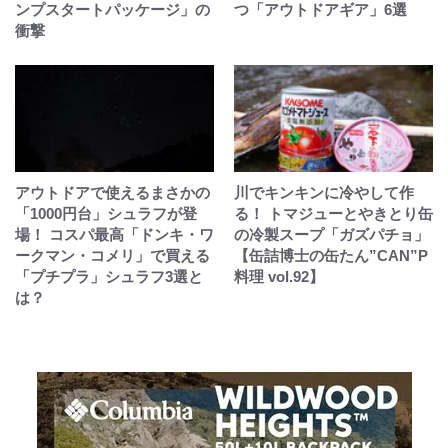
ンプスタートパッケージ」の
つ「アウトドアギア」6選
衝撃
アウトドアで使えるまさかの
川でキンキンに冷やして作
「1000円台」シュラフが登
る！ トマジューとやきとり缶
場！ コスパ最高「ドンキ・ワ
の冷製スープ「ガズパチョ」
ークマン・コメリ」で買える
【缶詰博士の缶たん”CAN”P
「プチプラ」シュラフ3選と
料理 vol.92】
は？