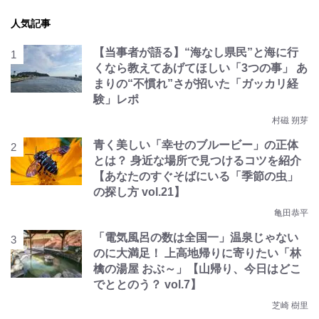
人気記事
【当事者が語る】“海なし県民”と海に行
くなら教えてあげてほしい「3つの事」 あ
まりの“不慣れ”さが招いた「ガッカリ経
験」レポ
村磁 朔芽
青く美しい「幸せのブルービー」の正体
とは？ 身近な場所で見つけるコツを紹介
【あなたのすぐそばにいる「季節の虫」
の探し方 vol.21】
亀田恭平
「電気風呂の数は全国一」温泉じゃない
のに大満足！ 上高地帰りに寄りたい「林
檎の湯屋 おぶ～」【山帰り、今日はどこ
でととのう？ vol.7】
芝崎 樹里