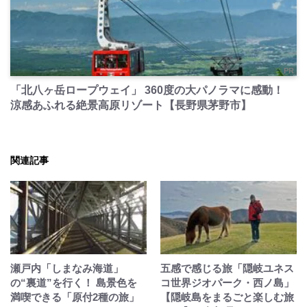
PR
「北八ヶ岳ロープウェイ」 360度の大パノラマに感動！
涼感あふれる絶景高原リゾート【長野県茅野市】
関連記事
瀬戸内「しまなみ海道」
五感で感じる旅「隠岐ユネス
の“裏道”を行く！ 島景色を
コ世界ジオパーク・西ノ島」
満喫できる「原付2種の旅」
【隠岐島をまるごと楽しむ旅