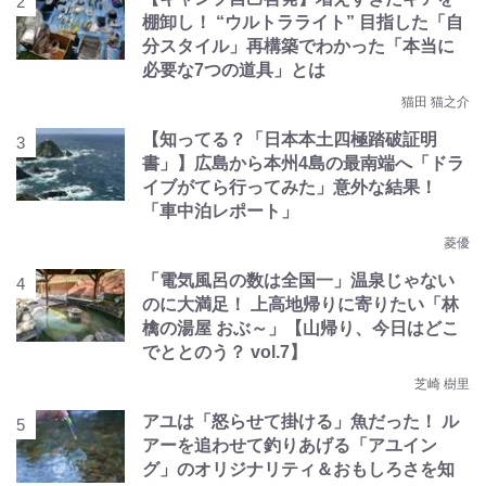
棚卸し！ “ウルトラライト” 目指した「自
分スタイル」再構築でわかった「本当に
必要な7つの道具」とは
猫田 猫之介
【知ってる？「日本本土四極踏破証明
書」】広島から本州4島の最南端へ「ドラ
イブがてら行ってみた」意外な結果！
「車中泊レポート」
菱優
「電気風呂の数は全国一」温泉じゃない
のに大満足！ 上高地帰りに寄りたい「林
檎の湯屋 おぶ～」【山帰り、今日はどこ
でととのう？ vol.7】
芝崎 樹里
アユは「怒らせて掛ける」魚だった！ ル
アーを追わせて釣りあげる「アユイン
グ」のオリジナリティ＆おもしろさを知