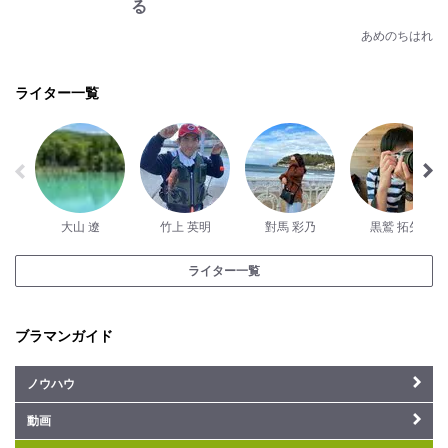
る
あめのちはれ
ライター一覧
大山 遼
竹上 英明
對馬 彩乃
黒鷲 拓矢
ライター一覧
ブラマンガイド
ノウハウ
動画