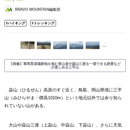
BRAVO MOUNTAIN編集部
#ハイキング
#トレッキング
…
【画像】軍馬育成場跡地を進む登山道や蒜山三座を一望できる絶景など
が楽しめる三平山
蒜山（ひるぜん）高原のすぐ近く、鳥取、岡山県境に三平
山（みひらやま・標高1010m）という地元以外では余り知ら
れていない山がある。
大山や蒜山三座（上蒜山、中蒜山、下蒜山）、さらに天気