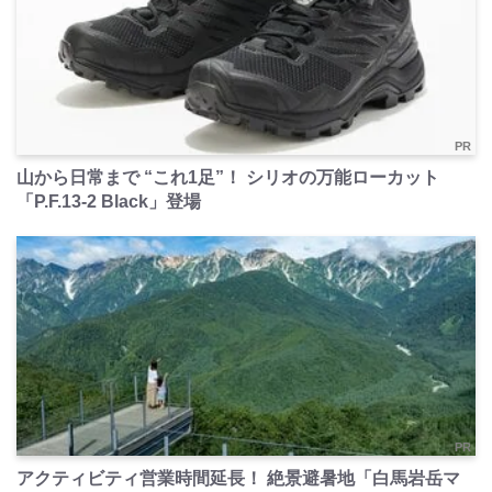
PR
山から日常まで “これ1足”！ シリオの万能ローカット
「P.F.13-2 Black」登場
PR
アクティビティ営業時間延長！ 絶景避暑地「白馬岩岳マ