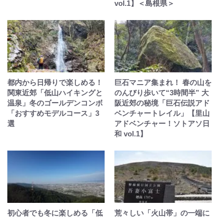
vol.1】＜島根県＞
都内から日帰りで楽しめる！
巨石マニア集まれ！ 春の山を
関東近郊「低山ハイキングと
のんびり歩いて“3時間半” 大
温泉」冬のゴールデンコンボ
阪近郊の秘境「巨石伝説アド
「おすすめモデルコース」3
ベンチャートレイル」【里山
選
アドベンチャー！ソトアソ日
和 vol.1】
初心者でも冬に楽しめる「低
荒々しい「火山帯」の一端に