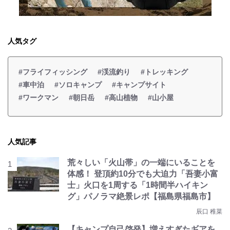
人気タグ
#フライフィッシング
#渓流釣り
#トレッキング
#車中泊
#ソロキャンプ
#キャンプサイト
#ワークマン
#朝日岳
#高山植物
#山小屋
人気記事
荒々しい「火山帯」の一端にいることを
体感！ 登頂約10分でも大迫力「吾妻小富
士」火口を1周する「1時間半ハイキン
グ」パノラマ絶景レポ【福島県福島市】
辰口 稚菜
【キャンプ自己啓発】増えすぎたギアを