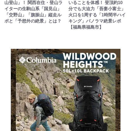
山登山」！ 関西在住・登山ラ
いることを体感！ 登頂約10
イターの生駒山系「国見山」
分でも大迫力「吾妻小富士」
「交野山」「旗振山」縦走ル
火口を1周する「1時間半ハイ
ポと「予想外の絶景」とは？
キング」パノラマ絶景レポ
【福島県福島市】