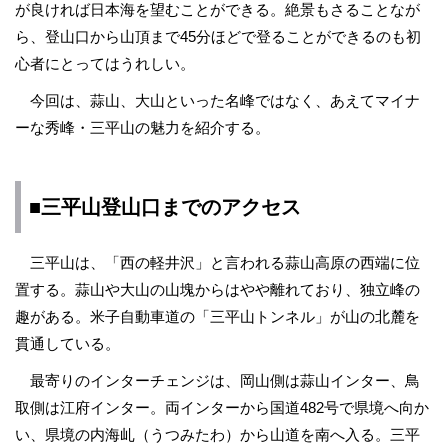
が良ければ日本海を望むことができる。絶景もさることなが
ら、登山口から山頂まで45分ほどで登ることができるのも初
心者にとってはうれしい。
今回は、蒜山、大山といった名峰ではなく、あえてマイナ
ーな秀峰・三平山の魅力を紹介する。
■三平山登山口までのアクセス
三平山は、「西の軽井沢」と言われる蒜山高原の西端に位
置する。蒜山や大山の山塊からはやや離れており、独立峰の
趣がある。米子自動車道の「三平山トンネル」が山の北麓を
貫通している。
最寄りのインターチェンジは、岡山側は蒜山インター、鳥
取側は江府インター。両インターから国道482号で県境へ向か
い、県境の内海乢（うつみたわ）から山道を南へ入る。三平