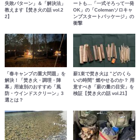
失敗パターン」＆「解決法」
ートも…「一式そろって一発
教えます【焚き火の話 vol.2
OK」の「Colemanソロキャ
2】
ンプスタートパッケージ」の
衝撃
「春キャンプの重大問題」を
薪1束で焚き火は ”どのくら
解決！「焚き火・調理・陣
いの時間” 燃やせるのか？ 用
幕」用途別のおすすめ「風
意すべき「薪の量の目安」を
防・ウインドスクリーン」3
検証【焚き火の話 vol.21】
選とは？