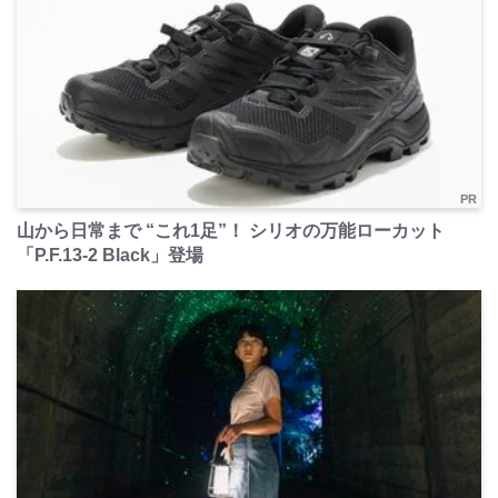
PR
山から日常まで “これ1足”！ シリオの万能ローカット
「P.F.13-2 Black」登場