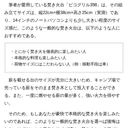
筆者が愛用している焚き火台「ピコグリル398」は、その組
み立てサイズは、縦22cm×横38cm×高さ25cm（実測）であ
り、14インチのノートパソコンよりも少し大きい程度のサイ
ズ感だ。このような一般的な焚き火台は、以下のような人に
おすすめである。
・とにかく焚き火を徹底的に楽しみたい人
・本格的な料理も楽しみたい人
・荷物サイズにはこだわらない人（例：移動手段は車）
薪を載せる台のサイズが充分に大きいため、キャンプ場で
売っている薪をそのまま焚き木として投入することができ
る。また、一度に燃やせる薪の量が多く、強い火力を得やす
い。
そのため、もしあなたが豪快で本格的な焚き火を楽しみた
いのであれば、このような一般的な焚き火台を選べば後悔は