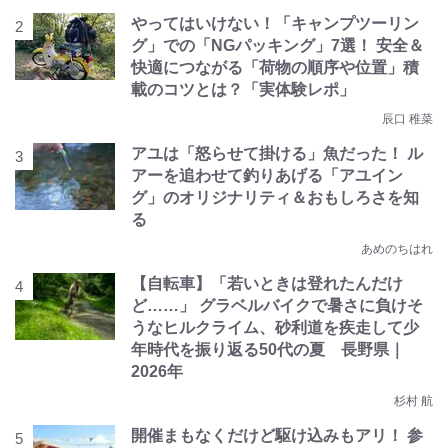
やってはいけない！「キャンプツーリン
グ」での「NGパッキング」7選！ 安全＆
快適につながる「荷物の順序や位置」積
載のコツとは？「実体験レポ」
辰口 稚菜
アユは「怒らせて掛ける」魚だった！ ル
アーを追わせて釣りあげる「アユイン
グ」のオリジナリティ＆おもしろさを知
る
あめのちはれ
【自転車】「若いときは登れたんだけ
ど……」 グラベルバイクで暑さに負けそ
うなヒルクライム、砂利道を疾走して少
年時代を振り返る50代の夏 長野県｜
2026年
杉村 航
開催まもなくだけど駆け込みもアリ！ 参