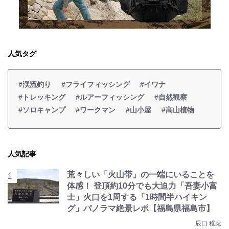
人気タグ
#渓流釣り
#フライフィッシング
#イワナ
#トレッキング
#ルアーフィッシング
#自然観察
#ソロキャンプ
#ワークマン
#山小屋
#高山植物
人気記事
荒々しい「火山帯」の一端にいることを
体感！ 登頂約10分でも大迫力「吾妻小富
士」火口を1周する「1時間半ハイキン
グ」パノラマ絶景レポ【福島県福島市】
辰口 稚菜