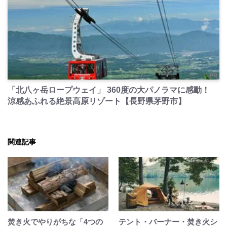
PR
「北八ヶ岳ロープウェイ」 360度の大パノラマに感動！
涼感あふれる絶景高原リゾート【長野県茅野市】
関連記事
焚き火でやりがちな「4つの
テント・バーナー・焚き火シ