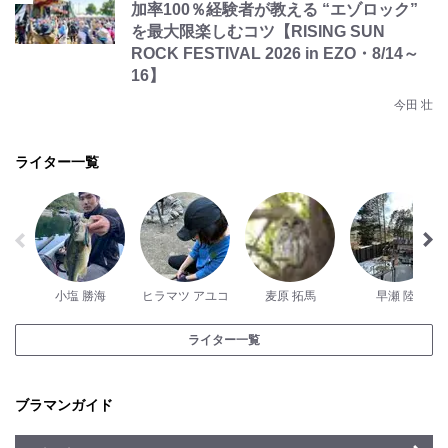
加率100％経験者が教える “エゾロック”
を最大限楽しむコツ【RISING SUN
ROCK FESTIVAL 2026 in EZO・8/14～
16】
今田 壮
ライター一覧
小塩 勝海
ヒラマツ アユコ
麦原 拓馬
早瀬 陸
ライター一覧
ブラマンガイド