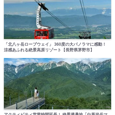
PR
「北八ヶ岳ロープウェイ」 360度の大パノラマに感動！
涼感あふれる絶景高原リゾート【長野県茅野市】
PR
アクティビティ営業時間延長！ 絶景避暑地「白馬岩岳マ