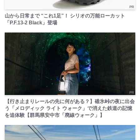
PR
山から日常まで “これ1足”！ シリオの万能ローカット
「P.F.13-2 Black」登場
PR
【行き止まりレールの先に何がある？】碓氷峠の夜に出会
う「メロディック ライト ウォーク」で消えた鉄道の記憶
を追体験【群馬県安中市「廃線ウォーク」】