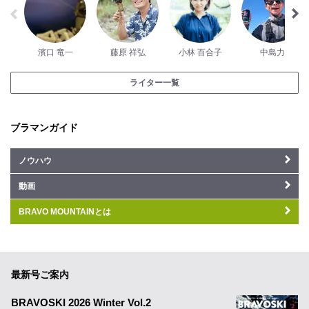
濱口 竜一
藤原 祥弘
小林 百合子
中島力
ライター一覧
ブラマンガイド
ノウハウ
動画
BRAVO MOUNTAINとは
最新号ご案内
BRAVOSKI 2026 Winter Vol.2