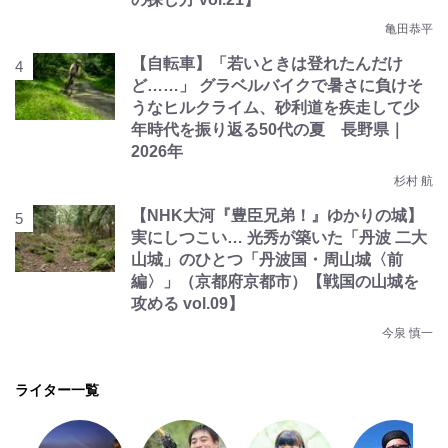
亀田恭平
【自転車】「若いときは登れたんだけ
ど……」 グラベルバイクで暑さに負けそ
うなヒルクライム、砂利道を疾走して少
年時代を振り返る50代の夏 長野県｜
2026年
杉村 航
【NHK大河『豊臣兄弟！』ゆかりの城】
実にしつこい… 光秀が築いた「丹波 二大
山城」のひとつ「丹波国・周山城〈前
編〉」（京都府京都市）【戦国の山城を
攻める vol.09】
今泉 慎一
ライター一覧