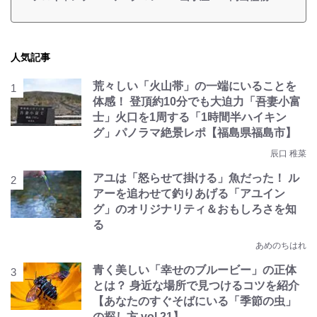
人気記事
荒々しい「火山帯」の一端にいることを
体感！ 登頂約10分でも大迫力「吾妻小富
士」火口を1周する「1時間半ハイキン
グ」パノラマ絶景レポ【福島県福島市】
辰口 稚菜
アユは「怒らせて掛ける」魚だった！ ル
アーを追わせて釣りあげる「アユイン
グ」のオリジナリティ＆おもしろさを知
る
あめのちはれ
青く美しい「幸せのブルービー」の正体
とは？ 身近な場所で見つけるコツを紹介
【あなたのすぐそばにいる「季節の虫」
の探し方 vol.21】