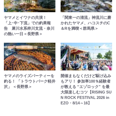
ヤマメとイワナの共演！
「関東一の清流」神流川に磨
「上･中･下流」での釣果報
かれたヤマメ、ハコスチのC
告 犀川水系梓川支流・奈川
＆Rを満喫＜群馬県＞
の熱い一日＜長野県＞
ヤマメのライズパーティーを
開催まもなくだけど駆け込み
釣る！ 「トラウトパーク軽井
もアリ！ 参加率100％経験者
沢」 ＜長野県＞
が教える “エゾロック” を最
大限楽しむコツ【RISING SU
N ROCK FESTIVAL 2026 in
EZO・8/14～16】