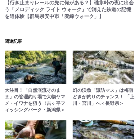
【行き止まりレールの先に何がある？】碓氷峠の夜に出会
う「メロディック ライト ウォーク」で消えた鉄道の記憶
を追体験【群馬県安中市「廃線ウォーク」】
関連記事
大注目！「自然渓流そのま
幻の渓魚「諏訪マス」は梅雨
ま」の管理釣り場で大物ヤマ
どきが釣りのチャンス！ 「上
メ・イワナを狙う〈吉ヶ平フ
川・宮川」へ＜長野県＞
ィッシングパーク・新潟県＞