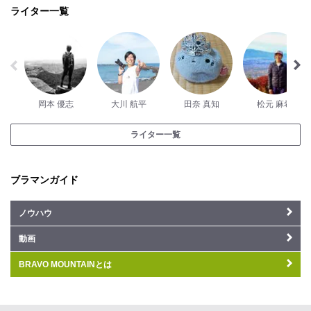
ライター一覧
岡本 優志
大川 航平
田奈 真知
松元 麻希
ライター一覧
ブラマンガイド
ノウハウ
動画
BRAVO MOUNTAINとは