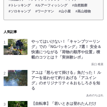
#トレッキング
#ルアーフィッシング
#自然観察
#ソロキャンプ
#ワークマン
#山小屋
#高山植物
人気記事
やってはいけない！「キャンプツーリン
グ」での「NGパッキング」7選！ 安全＆
快適につながる「荷物の順序や位置」積
載のコツとは？「実体験レポ」
辰口 稚菜
アユは「怒らせて掛ける」魚だった！ ル
アーを追わせて釣りあげる「アユイン
グ」のオリジナリティ＆おもしろさを知
る
あめのちはれ
【自転車】「若いときは登れたんだけ