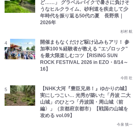
ど……」 グラベルバイクで暑さに負けそ
うなヒルクライム、砂利道を疾走して少
年時代を振り返る50代の夏 長野県｜
2026年
杉村 航
開催まもなくだけど駆け込みもアリ！ 参
加率100％経験者が教える “エゾロック”
を最大限楽しむコツ【RISING SUN
ROCK FESTIVAL 2026 in EZO・8/14～
16】
今田 壮
【NHK大河『豊臣兄弟！』ゆかりの城】
実にしつこい… 光秀が築いた「丹波 二大
山城」のひとつ「丹波国・周山城〈前
編〉」（京都府京都市）【戦国の山城を
攻める vol.09】
今泉 慎一