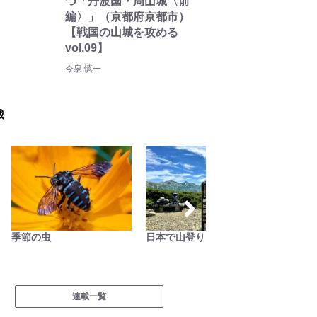
つ「丹波国・周山城〈前
編〉」（京都府京都市）
【戦国の山城を攻める
vol.09】
今泉 慎一
載
季節の虫
日本で山登りはじめました
家族で
連載一覧