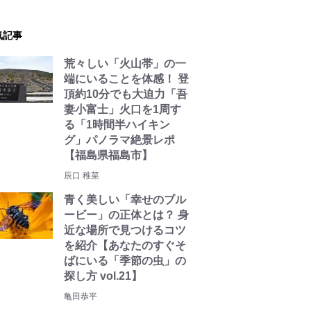
気記事
荒々しい「火山帯」の一
端にいることを体感！ 登
頂約10分でも大迫力「吾
妻小富士」火口を1周す
る「1時間半ハイキン
グ」パノラマ絶景レポ
【福島県福島市】
辰口 稚菜
青く美しい「幸せのブル
ービー」の正体とは？ 身
近な場所で見つけるコツ
を紹介【あなたのすぐそ
ばにいる「季節の虫」の
探し方 vol.21】
亀田恭平