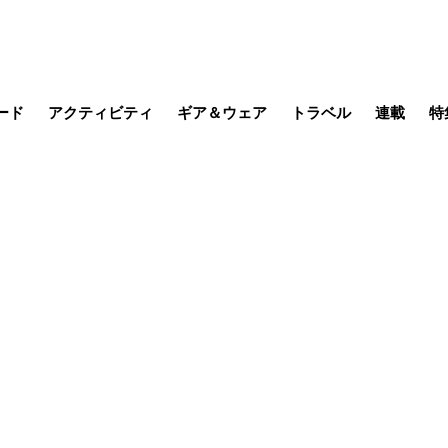
ード
アクティビティ
ギア＆ウェア
トラベル
連載
特
メラ
MTB
写真・動画
その他アクティビティ
キャンプ
スノー
その他
温泉・宿
名所・観光
日本で山
缶詰博士の
そこに山
ブーツの
日本人ハイカ
低山小道
尾瀬ガイド
わたし、
耕して焙
その他連
フィッシング
登山
食事・お酒
季節の虫