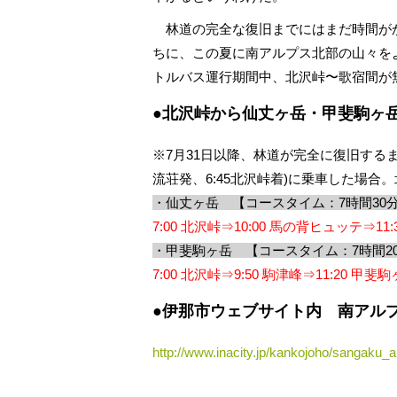
林道の完全な復旧までにはまだ時間が
ちに、この夏に南アルプス北部の山々を
トルバス運行期間中、北沢峠〜歌宿間が
●北沢峠から仙丈ヶ岳・甲斐駒ヶ
※7月31日以降、林道が完全に復旧するま
流荘発、6:45北沢峠着)に乗車した場合。
・仙丈ヶ岳 【コースタイム：7時間30
7:00 北沢峠⇒10:00 馬の背ヒュッテ⇒11:
・甲斐駒ヶ岳 【コースタイム：7時間2
7:00 北沢峠⇒9:50 駒津峰⇒11:20 甲斐駒
●伊那市ウェブサイト内 南アル
http://www.inacity.jp/kankojoho/sangaku_