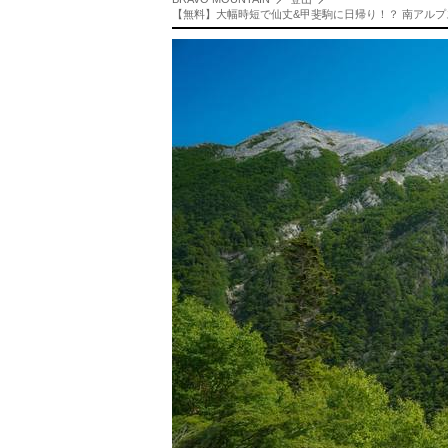
【無料】大幅時短で仙丈&甲斐駒に日帰り！？ 南アルプス北