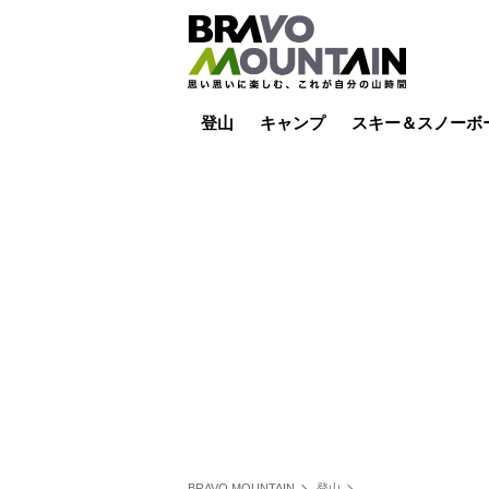
登山
キャンプ
スキー＆スノーボ
山小屋泊
山小屋ライブカメラ
テント泊
雪山
低山
山ご飯
その他登山
焚き火
その他キャンプ
スキー場ライブカ
バックカントリー
日帰り
キャンプ飯
スキー場
BRAVO MOUNTAIN
登山