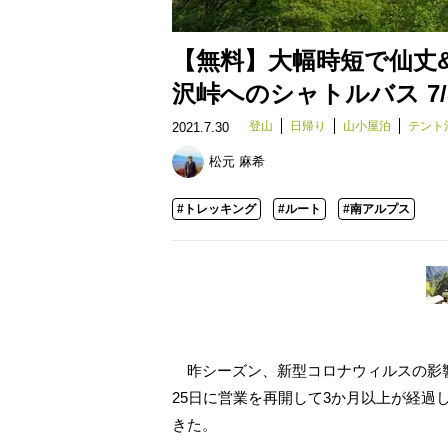
【無料】大幅時短で仙丈
沢峠へのシャトルバス 7/3
登山
日帰り
山小屋泊
テント
2021.7.30
松元 麻希
#トレッキング
#ルート
#南アルプス
昨シーズン、新型コロナウィルスの影
25日に営業を再開して3か月以上が経
きた。