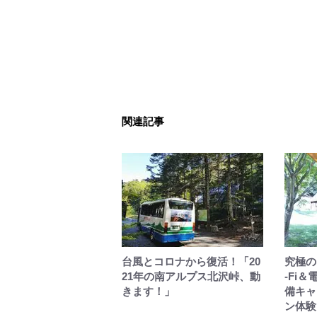
関連記事
台風とコロナから復活！「20
究極の
21年の南アルプス北沢峠、動
-Fi
きます！」
備キャ
ン体験