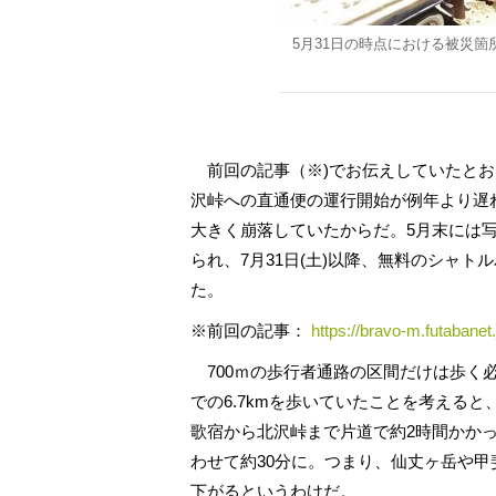
5月31日の時点における被災
前回の記事（※)でお伝えしていたとお
沢峠への直通便の運行開始が例年より遅
大きく崩落していたからだ。5月末には
られ、7月31日(土)以降、無料のシャ
た。
※前回の記事：
https://bravo-m.futabanet.
700ｍの歩行者通路の区間だけは歩く
での6.7kmを歩いていたことを考える
歌宿から北沢峠まで片道で約2時間かか
わせて約30分に。つまり、仙丈ヶ岳や
下がるというわけだ。