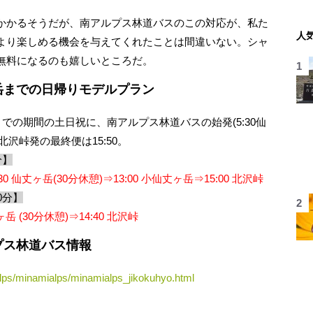
かかるそうだが、南アルプス林道バスのこの対応が、私た
人
より楽しめる機会を与えてくれたことは間違いない。シャ
無料になるのも嬉しいところだ。
岳までの日帰りモデルプラン
での期間の土日祝に、南アルプス林道バスの始発(5:30仙
北沢峠発の最終便は15:50。
分】
30 仙丈ヶ岳(30分休憩)⇒13:00 小仙丈ヶ岳⇒15:00 北沢峠
0分】
ヶ岳 (30分休憩)⇒14:40 北沢峠
プス林道バス情報
alps/minamialps/minamialps_jikokuhyo.html