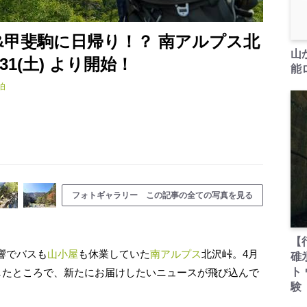
&甲斐駒に日帰り！？ 南アルプス北
山
1(土) より開始！
能ロ
泊
フォトギャラリー この記事の全ての写真を見る
【
響でバスも
山小屋
も休業していた
南アルプス
北沢峠。4月
碓
ト
過したところで、新たにお届けしたいニュースが飛び込んで
験