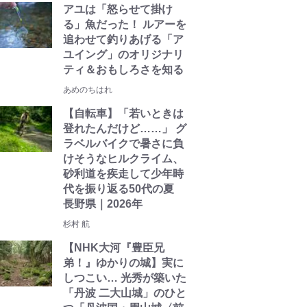
アユは「怒らせて掛け
る」魚だった！ ルアーを
追わせて釣りあげる「ア
ユイング」のオリジナリ
ティ＆おもしろさを知る
あめのちはれ
【自転車】「若いときは
登れたんだけど……」 グ
ラベルバイクで暑さに負
けそうなヒルクライム、
砂利道を疾走して少年時
代を振り返る50代の夏
長野県｜2026年
杉村 航
【NHK大河『豊臣兄
弟！』ゆかりの城】実に
しつこい… 光秀が築いた
「丹波 二大山城」のひと