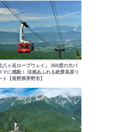
PR
北八ヶ岳ロープウェイ」 360度の大パ
ラマに感動！ 涼感あふれる絶景高原リ
ート【長野県茅野市】