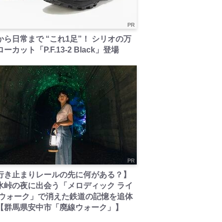
PR
から日常まで “これ1足”！ シリオの万
ーカット「P.F.13-2 Black」登場
PR
行き止まりレールの先に何がある？】
氷峠の夜に出会う「メロディック ライ
 ウォーク」で消えた鉄道の記憶を追体
【群馬県安中市「廃線ウォーク」】