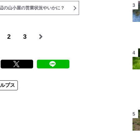
辺の山小屋の営業状況やいかに？
2
3
アルプス