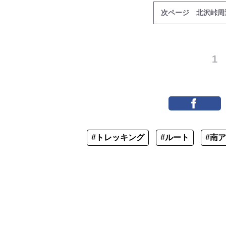
次ページ 北沢峠周
1
#トレッキング
#ルート
#南