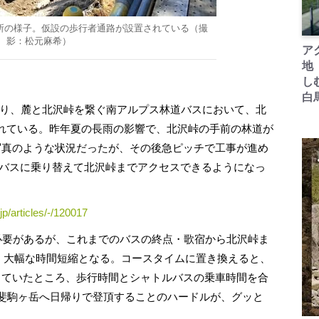
箇所の様子。仮設の歩行者通路が設置されている（撮
影：松元麻希）
ア
地
し
白
り、麓と北沢峠を繋ぐ南アルプス林道バスにおいて、北
れている。昨年夏の長雨の影響で、北沢峠の手前の林道が
写真のような状況だったが、その後急ピッチで工事が進め
トルバスに乗り替えて北沢峠までアクセスできるようになっ
jp/articles/-/120017
必要があるが、これまでのバスの終点・歌宿から北沢峠ま
と、大幅な時間短縮となる。コースタイムに置き換えると、
っていたところ、歩行時間とシャトルバスの乗車時間を合
甲斐駒ヶ岳へ日帰りで登頂することのハードルが、グッと