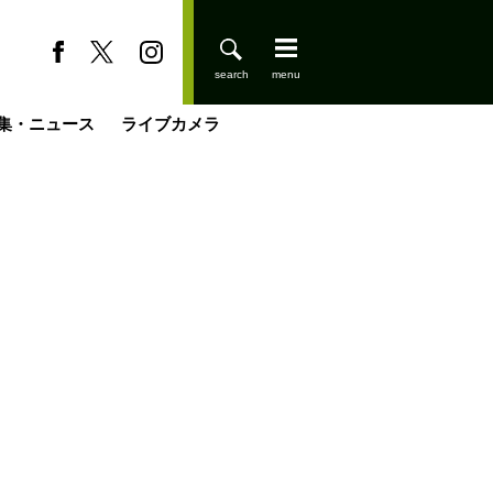
集・ニュース
ライブカメラ
登りはじめました
缶たん”CAN”P料理
小屋を興して
国の街角で
ーのネパール移住見聞録「Like a Rolling Stone」
具＆技術研究所
きららの“おぜ沼“日記
山小屋はじめます
煎して走る男
載
スキー場
山小屋