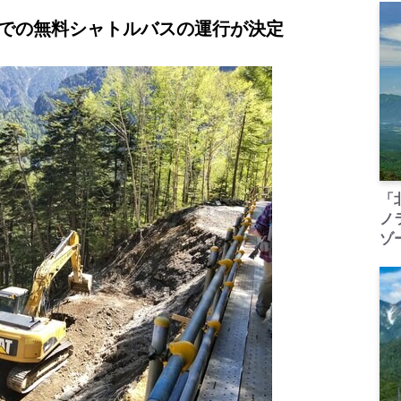
峠までの無料シャトルバスの運行が決定
「
ノ
ゾ