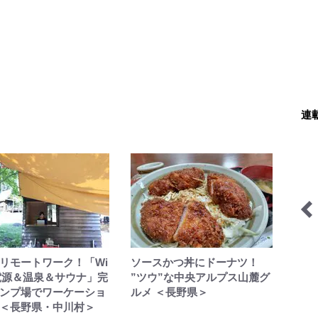
連
季節の外ごはん
山の天気と気象
リモートワーク！「Wi
ソースかつ丼にドーナツ！
＆電源＆温泉＆サウナ」完
”ツウ”な中央アルプス山麓グ
ンプ場でワーケーショ
ルメ ＜長野県＞
＜長野県・中川村＞