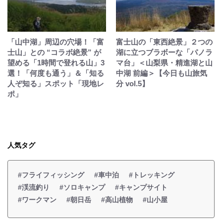
「山中湖」周辺の穴場！「富
富士山の「東西絶景」２つの
士山」との “コラボ絶景” が
湖に立つブラボーな「パノラ
望める「1時間で登れる山」3
マ台」＜山梨県・精進湖と山
選！「何度も通う」＆「知る
中湖 前編＞【今日も山旅気
人ぞ知る」スポット「現地レ
分 vol.5】
ポ」
人気タグ
#フライフィッシング
#車中泊
#トレッキング
#渓流釣り
#ソロキャンプ
#キャンプサイト
#ワークマン
#朝日岳
#高山植物
#山小屋