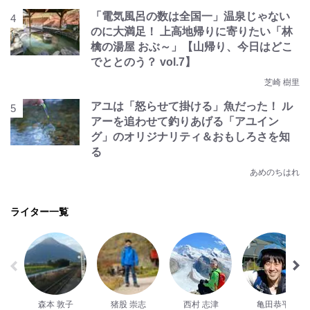
「電気風呂の数は全国一」温泉じゃない
のに大満足！ 上高地帰りに寄りたい「林
檎の湯屋 おぶ～」【山帰り、今日はどこ
でととのう？ vol.7】
芝崎 樹里
アユは「怒らせて掛ける」魚だった！ ル
アーを追わせて釣りあげる「アユイン
グ」のオリジナリティ＆おもしろさを知
る
あめのちはれ
ライター一覧
森本 敦子
猪股 崇志
西村 志津
亀田恭平