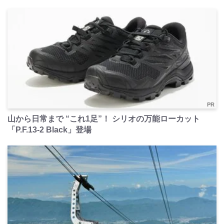
PR
山から日常まで “これ1足”！ シリオの万能ローカット
「P.F.13-2 Black」登場