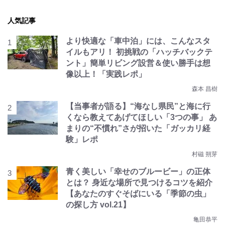
人気記事
より快適な「車中泊」には、こんなスタ
イルもアリ！ 初挑戦の「ハッチバックテ
ント」簡単リビング設営＆使い勝手は想
像以上！「実践レポ」
森本 昌樹
【当事者が語る】“海なし県民”と海に行
くなら教えてあげてほしい「3つの事」 あ
まりの“不慣れ”さが招いた「ガッカリ経
験」レポ
村磁 朔芽
青く美しい「幸せのブルービー」の正体
とは？ 身近な場所で見つけるコツを紹介
【あなたのすぐそばにいる「季節の虫」
の探し方 vol.21】
亀田恭平