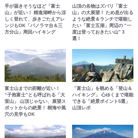
手が届きそうなほど「富士
山頂の名物はズバリ「富士
山」が近い！ 精進湖畔から涼
山」の大展望！ ため息が出る
しく登れて、歩きごたえアレ
ような絶景＆ランチで堪能し
ンジもOK「パノラマ台＆三
たい「富士五湖」周辺の “一
方分山」周回ハイキング
度は登っておきたい山” 3
選！
富士山までの距離が近い！
「富士山」を眺める「登山＆
“子抱富士”とも呼ばれる「大
ハイキング」 心ゆくまで堪能
室山」 山頂じゃない、展望ス
できる「絶景ポイント5選」
ポットからの絶景！ 樹海や風
山頂レポ
穴の見学もOK