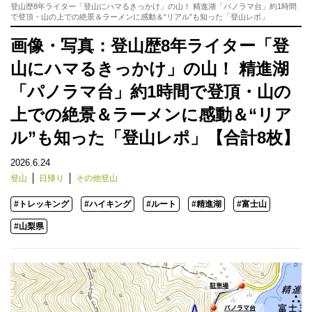
登山歴8年ライター「登山にハマるきっかけ」の山！ 精進湖「パノラマ台」約1時間
で登頂・山の上での絶景＆ラーメンに感動＆“リアル”も知った「登山レポ」
画像・写真：登山歴8年ライター「登
山にハマるきっかけ」の山！ 精進湖
「パノラマ台」約1時間で登頂・山の
上での絶景＆ラーメンに感動＆“リア
ル”も知った「登山レポ」【合計8枚】
2026.6.24
登山
日帰り
その他登山
#トレッキング
#ハイキング
#ルート
#精進湖
#富士山
#山梨県