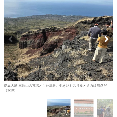
伊豆大島 三原山の荒涼とした風景。覗き込むスリルと迫力は満点だ
（1/10）