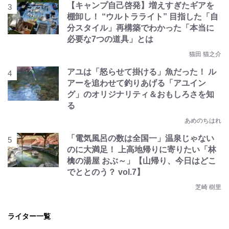
【キャンプ自己啓発】増えすぎたギアを
棚卸し！ “ウルトラライト” 目指した「自
分スタイル」再構築でわかった「本当に
必要な7つの道具」とは
猫田 猫之介
アユは「怒らせて掛ける」魚だった！ ル
アーを追わせて釣りあげる「アユイン
グ」のオリジナリティ＆おもしろさを知
る
あめのちはれ
「電気風呂の数は全国一」温泉じゃない
のに大満足！ 上高地帰りに寄りたい「林
檎の湯屋 おぶ～」【山帰り、今日はどこ
でととのう？ vol.7】
芝崎 樹里
ライター一覧