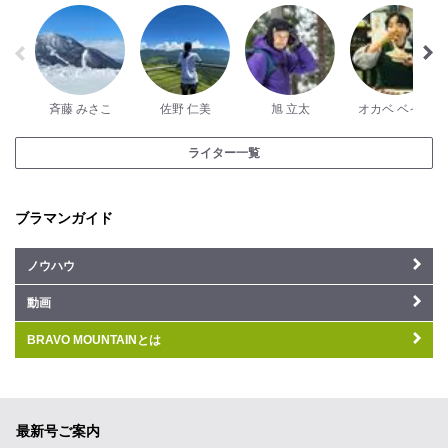
斉藤 みさこ
佐野 仁美
旭 立太
オカベ ベイコ
ライター一覧
ブラマンガイド
ノウハウ
動画
BRAVO MOUNTAINとは
最新号ご案内