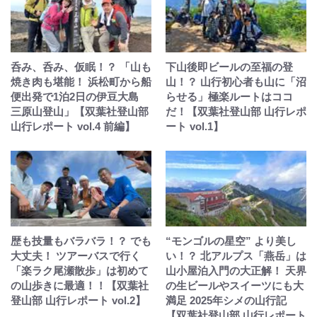
呑み、呑み、仮眠！？ 「山も
下山後即ビールの至福の登
焼き肉も堪能！ 浜松町から船
山！？ 山行初心者も山に「沼
便出発で1泊2日の伊豆大島
らせる」極楽ルートはココ
三原山登山」【双葉社登山部
だ！【双葉社登山部 山行レポ
山行レポート vol.4 前編】
ート vol.1】
歴も技量もバラバラ！？ でも
“モンゴルの星空” より美し
大丈夫！ ツアーバスで行く
い！？ 北アルプス「燕岳」は
「楽ラク尾瀬散歩」は初めて
山小屋泊入門の大正解！ 天界
の山歩きに最適！！【双葉社
の生ビールやスイーツにも大
登山部 山行レポート vol.2】
満足 2025年シメの山行記
【双葉社登山部 山行レポート