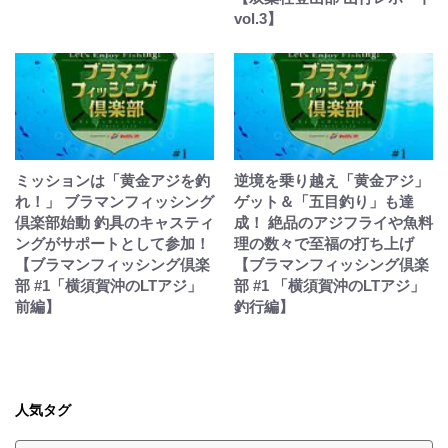
vol.3】
ミッションは「黄金アジを釣
逆境を乗り越え「黄金アジ」
れ！」 ブラマンフィッシング
ゲット＆「五目釣り」も達
倶楽部始動 釣具のキャスティ
成！ 絶品のアジフライや魚料
ングがサポートとして参加！
理の数々で至福の打ち上げ
【ブラマンフィッシング倶楽
【ブラマンフィッシング倶楽
部 #1「横須賀沖のLTアジ」
部 #1 「横須賀沖のLTアジ」
前編】
釣行編】
人気タグ