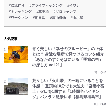
#渓流釣り
#フライフィッシング
#イワナ
#トレッキング
#車中泊
#ソロキャンプ
#ワークマン
#朝日岳
#高山植物
#山小屋
人気記事
青く美しい「幸せのブルービー」の正体
とは？ 身近な場所で見つけるコツを紹介
【あなたのすぐそばにいる「季節の虫」
の探し方 vol.21】
亀田恭平
荒々しい「火山帯」の一端にいることを
体感！ 登頂約10分でも大迫力「吾妻小富
士」火口を1周する「1時間半ハイキン
グ」パノラマ絶景レポ【福島県福島市】
辰口 稚菜