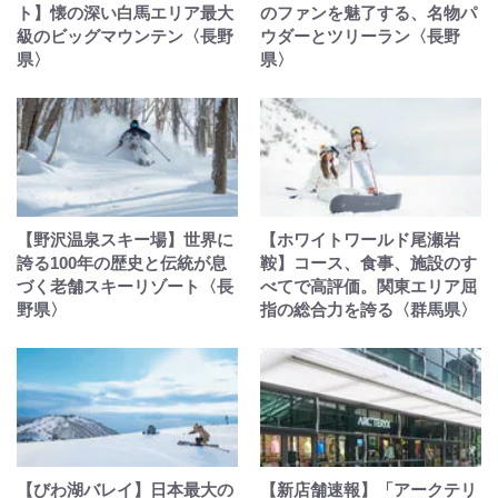
ト】懐の深い白馬エリア最大
のファンを魅了する、名物パ
級のビッグマウンテン〈長野
ウダーとツリーラン〈長野
県〉
県〉
【野沢温泉スキー場】世界に
【ホワイトワールド尾瀬岩
誇る100年の歴史と伝統が息
鞍】コース、食事、施設のす
づく老舗スキーリゾート〈長
べてで高評価。関東エリア屈
野県〉
指の総合力を誇る〈群馬県〉
【びわ湖バレイ】日本最大の
【新店舗速報】「アークテリ