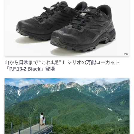
PR
山から日常まで “これ1足”！ シリオの万能ローカット
「P.F.13-2 Black」登場