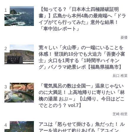
【知ってる？「日本本土四極踏破証明
書」】広島から本州4島の最南端へ「ドラ
イブがてら行ってみた」意外な結果！
「車中泊レポート」
菱優
荒々しい「火山帯」の一端にいることを
体感！ 登頂約10分でも大迫力「吾妻小富
士」火口を1周する「1時間半ハイキン
グ」パノラマ絶景レポ【福島県福島市】
辰口 稚菜
「電気風呂の数は全国一」温泉じゃない
のに大満足！ 上高地帰りに寄りたい「林
檎の湯屋 おぶ～」【山帰り、今日はどこ
でととのう？ vol.7】
芝崎 樹里
アユは「怒らせて掛ける」魚だった！ ル
アーを追わせて釣りあげる「アユイン