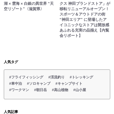
湖 × 雲海 × 白銀の異世界 “天
クス 神田ブランドストア」が
空リゾート”〈滋賀県〉
移転リニューアルオープン！
スポーツ＆アウトドアの街
“神田エリア” に登場したア
イコニックなストアは開放感
あふれる充実の品揃え【内覧
会リポート】
人気タグ
#フライフィッシング
#渓流釣り
#トレッキング
#車中泊
#ソロキャンプ
#キャンプサイト
#ワークマン
#朝日岳
#高山植物
#山小屋
人気記事