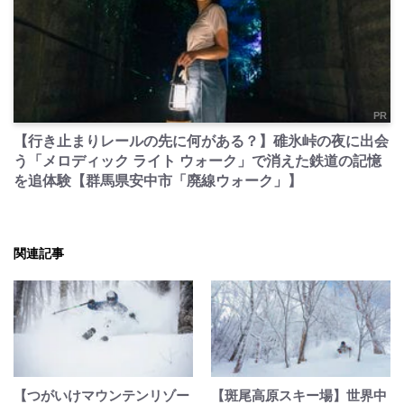
PR
【行き止まりレールの先に何がある？】碓氷峠の夜に出会
う「メロディック ライト ウォーク」で消えた鉄道の記憶
を追体験【群馬県安中市「廃線ウォーク」】
関連記事
【つがいけマウンテンリゾー
【斑尾高原スキー場】世界中