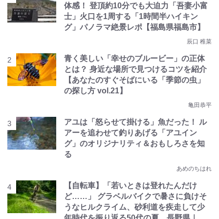
体感！ 登頂約10分でも大迫力「吾妻小富
士」火口を1周する「1時間半ハイキン
グ」パノラマ絶景レポ【福島県福島市】
辰口 稚菜
青く美しい「幸せのブルービー」の正体
とは？ 身近な場所で見つけるコツを紹介
【あなたのすぐそばにいる「季節の虫」
の探し方 vol.21】
亀田恭平
アユは「怒らせて掛ける」魚だった！ ル
アーを追わせて釣りあげる「アユイン
グ」のオリジナリティ＆おもしろさを知
る
あめのちはれ
【自転車】「若いときは登れたんだけ
ど……」 グラベルバイクで暑さに負けそ
うなヒルクライム、砂利道を疾走して少
年時代を振り返る50代の夏 長野県｜