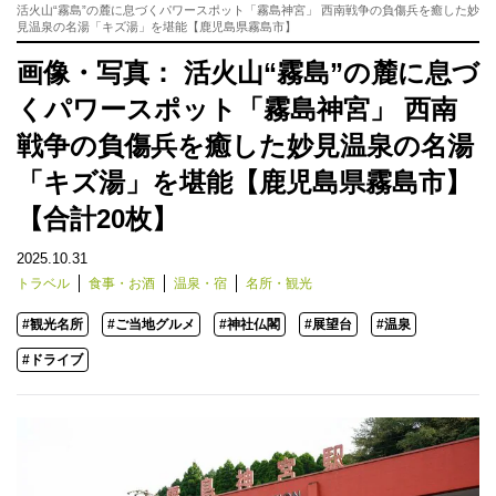
活火山“霧島”の麓に息づくパワースポット「霧島神宮」 西南戦争の負傷兵を癒した妙
見温泉の名湯「キズ湯」を堪能【鹿児島県霧島市】
画像・写真： 活火山“霧島”の麓に息づ
くパワースポット「霧島神宮」 西南
戦争の負傷兵を癒した妙見温泉の名湯
「キズ湯」を堪能【鹿児島県霧島市】
【合計20枚】
2025.10.31
トラベル
食事・お酒
温泉・宿
名所・観光
#観光名所
#ご当地グルメ
#神社仏閣
#展望台
#温泉
#ドライブ