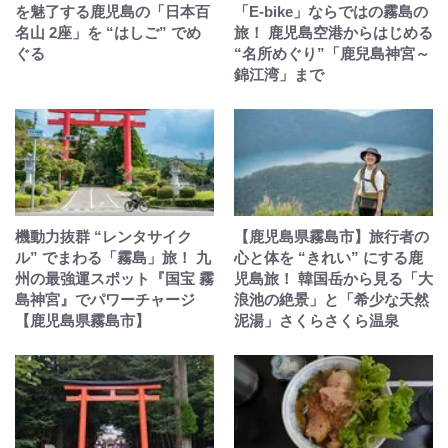
を魅了する鹿児島の「日本百
「E-bike」ならではの霧島の
名山 2座」を “はしご” でめ
旅！ 鹿児島空港からはじめる
ぐる
“名所めぐり”「鹿兒島神宮～
錦江湾」まで
機動力抜群 “レンタサイク
【鹿児島県霧島市】旅行者の
ル” でまわる「霧島」旅！ 九
心と体を “きれい” にする鹿
州の最強運スポット『国宝 霧
児島旅！ 韓国岳から見る「大
島神宮』でパワーチャージ
浪池の絶景」と「希少な天然
【鹿児島県霧島市】
泥湯」さくらさくら温泉