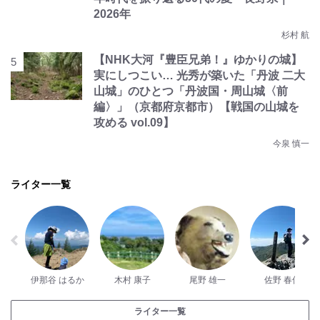
2026年
杉村 航
【NHK大河『豊臣兄弟！』ゆかりの城】
実にしつこい… 光秀が築いた「丹波 二大
山城」のひとつ「丹波国・周山城〈前
編〉」（京都府京都市）【戦国の山城を
攻める vol.09】
今泉 慎一
ライター一覧
伊那谷 はるか
木村 康子
尾野 雄一
佐野 春佳
ライター一覧