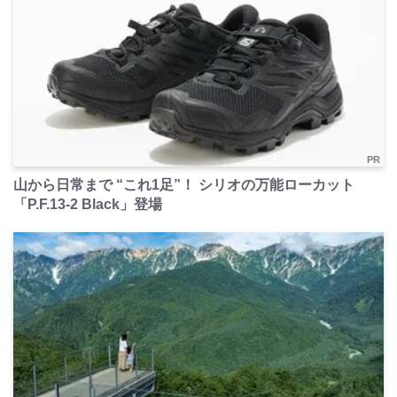
PR
山から日常まで “これ1足”！ シリオの万能ローカット
「P.F.13-2 Black」登場