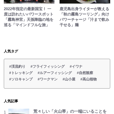
2022年指定の最新国宝！ 一
鹿児島出身ライターが教える
度は訪れたいパワースポット
「秋の霧島ツーリング」向け
「霧島神宮」天孫降臨の地を
パワーチャージ「汁まで飲み
巡る「マインドフルな旅」
干せる」麺
人気タグ
#渓流釣り
#フライフィッシング
#イワナ
#トレッキング
#ルアーフィッシング
#自然観察
#ソロキャンプ
#ワークマン
#山小屋
#高山植物
人気記事
荒々しい「火山帯」の一端にいることを