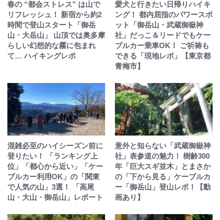
春の “都会ストレス” は山で
愛犬と行きたい日帰りハイキ
リフレッシュ！ 新宿から約2
ング！ 都内屈指のパワースポ
時間で登山スタート「御岳
ット「御岳山・武蔵御嶽神
山・大岳山」 山頂では奥多摩
社」だっこ＆リードでもケー
らしい幻想的な霧に包まれ
ブルカー乗車OK！ ご祈祷も
て… ハイキングレポ
できる「現地レポ」【東京都
青梅市】
混雑必至のハイシーズン前に
意外と知らない「武蔵御嶽神
登りたい！ 「ランキング上
社」表参道の魅力！ 樹齢300
位」「都心から近い」「ケー
年「巨大スギ並木」とまさか
ブルカー利用OK」の「関東
の「下から見る」ケーブルカ
で人気の山」3選！ 「高尾
ー「御岳山」登山レポ！【動
山・大山・御岳山」レポート
画あり】