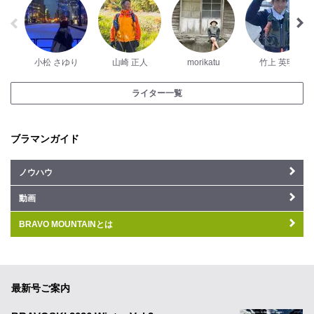
小松 さゆり
山崎 正人
morikatu
竹上 英明
ライター一覧
ブラマンガイド
ノウハウ
動画
BRAVO MOUNTAINとは
最新号ご案内