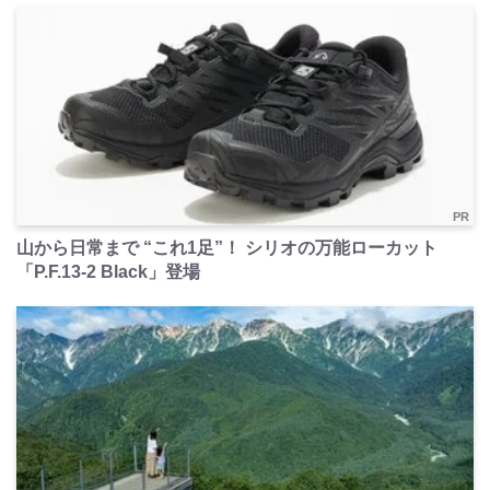
PR
山から日常まで “これ1足”！ シリオの万能ローカット
「P.F.13-2 Black」登場