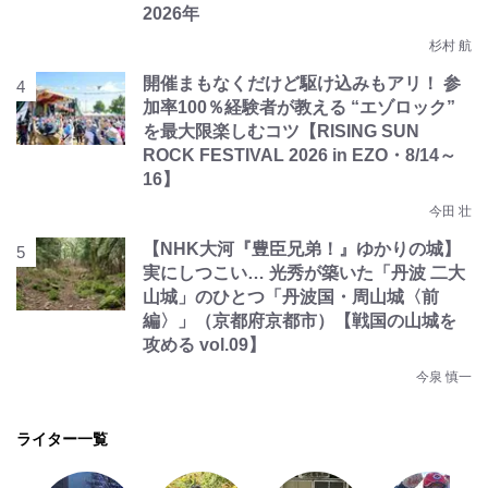
2026年
杉村 航
開催まもなくだけど駆け込みもアリ！ 参
加率100％経験者が教える “エゾロック”
を最大限楽しむコツ【RISING SUN
ROCK FESTIVAL 2026 in EZO・8/14～
16】
今田 壮
【NHK大河『豊臣兄弟！』ゆかりの城】
実にしつこい… 光秀が築いた「丹波 二大
山城」のひとつ「丹波国・周山城〈前
編〉」（京都府京都市）【戦国の山城を
攻める vol.09】
今泉 慎一
ライター一覧