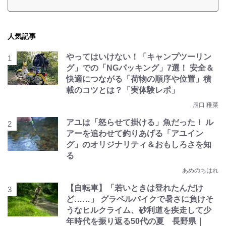
人気記事
やってはいけない！「キャンプツーリン
グ」での「NGパッキング」7選！ 安全＆
快適につながる「荷物の順序や位置」積
載のコツとは？「実体験レポ」
辰口 稚菜
アユは「怒らせて掛ける」魚だった！ ル
アーを追わせて釣りあげる「アユイン
グ」のオリジナリティ＆おもしろさを知
る
あめのちはれ
【自転車】「若いときは登れたんだけ
ど……」 グラベルバイクで暑さに負けそ
うなヒルクライム、砂利道を疾走して少
年時代を振り返る50代の夏 長野県｜