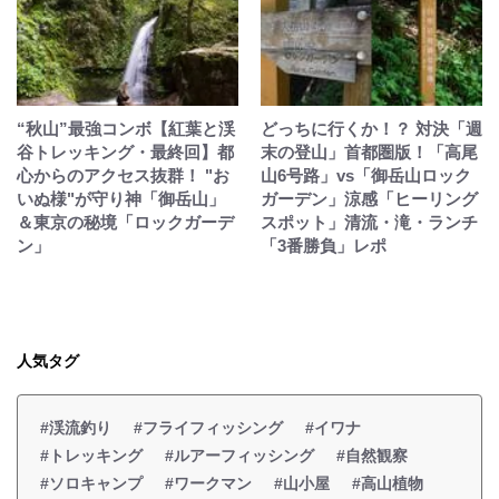
“秋山”最強コンボ【紅葉と渓
どっちに行くか！？ 対決「週
谷トレッキング・最終回】都
末の登山」首都圏版！「高尾
心からのアクセス抜群！ "お
山6号路」vs「御岳山ロック
いぬ様"が守り神「御岳山」
ガーデン」涼感「ヒーリング
＆東京の秘境「ロックガーデ
スポット」清流・滝・ランチ
ン」
「3番勝負」レポ
人気タグ
#渓流釣り
#フライフィッシング
#イワナ
#トレッキング
#ルアーフィッシング
#自然観察
#ソロキャンプ
#ワークマン
#山小屋
#高山植物