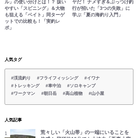
ル」の使い分けとは！？ 扱い
ヤだ！ ナメすぎ＆ぶっつけ釣
やすい「スピニング」＆大物
行が招いた「3つの失敗」に
も狙える「ベイト」同ターゲ
学ぶ「夏の海釣り入門」
ットでの比較も！「実釣レ
ポ」
人気タグ
#渓流釣り
#フライフィッシング
#イワナ
#トレッキング
#車中泊
#ソロキャンプ
#ワークマン
#朝日岳
#高山植物
#山小屋
人気記事
荒々しい「火山帯」の一端にいることを