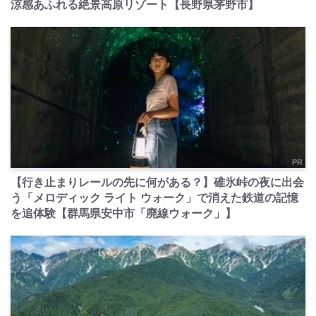
涼感あふれる絶景高原リゾート【長野県茅野市】
PR
【行き止まりレールの先に何がある？】碓氷峠の夜に出会
う「メロディック ライト ウォーク」で消えた鉄道の記憶
を追体験【群馬県安中市「廃線ウォーク」】