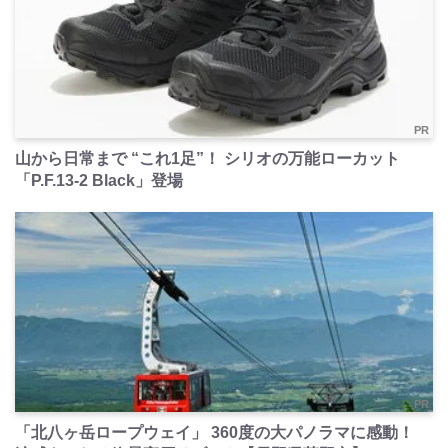
PR
山から日常まで “これ1足”！ シリオの万能ローカット
「P.F.13-2 Black」登場
PR
「北八ヶ岳ロープウェイ」 360度の大パノラマに感動！