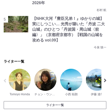
2026年
杉村 航
【NHK大河『豊臣兄弟！』ゆかりの城】
実にしつこい… 光秀が築いた「丹波 二大
山城」のひとつ「丹波国・周山城〈前
編〉」（京都府京都市）【戦国の山城を
攻める vol.09】
今泉 慎一
ライター一覧
Tomoyo Honda
チョン・ウンスク
小西 拓朗
伊藤 達哉
ライター一覧