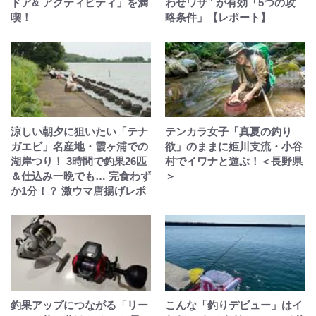
ドア& アクティビティ」を満
わせワザ” が有効「5つの攻
喫！
略条件」【レポート】
涼しい朝夕に狙いたい「テナ
テンカラ女子「真夏の釣り
ガエビ」名産地・霞ヶ浦での
欲」のままに姫川支流・小谷
湖岸つり！ 3時間で釣果26匹
村でイワナと遊ぶ！＜長野県
＆仕込み一晩でも… 完食わず
＞
か1分！？ 激ウマ唐揚げレポ
釣果アップにつながる「リー
こんな「釣りデビュー」はイ