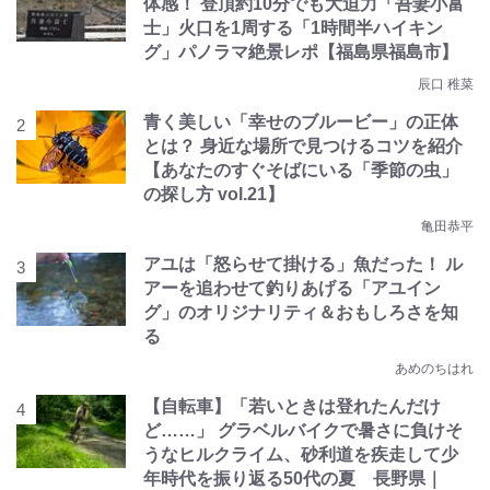
体感！ 登頂約10分でも大迫力「吾妻小富
士」火口を1周する「1時間半ハイキン
グ」パノラマ絶景レポ【福島県福島市】
辰口 稚菜
青く美しい「幸せのブルービー」の正体
とは？ 身近な場所で見つけるコツを紹介
【あなたのすぐそばにいる「季節の虫」
の探し方 vol.21】
亀田恭平
アユは「怒らせて掛ける」魚だった！ ル
アーを追わせて釣りあげる「アユイン
グ」のオリジナリティ＆おもしろさを知
る
あめのちはれ
【自転車】「若いときは登れたんだけ
ど……」 グラベルバイクで暑さに負けそ
うなヒルクライム、砂利道を疾走して少
年時代を振り返る50代の夏 長野県｜