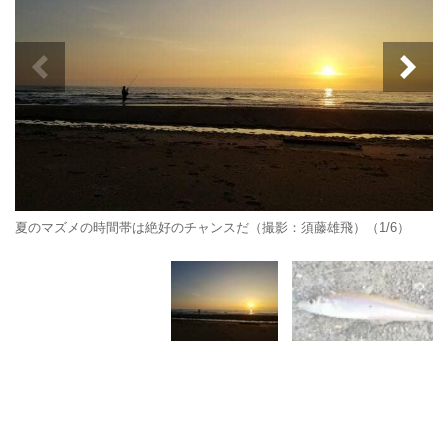
夏のマズメの時間帯は絶好のチャンスだ（撮影：須藤雄飛）（1/6）